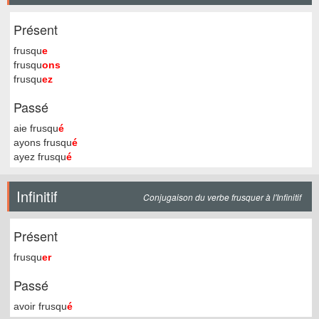
Présent
frusqu
e
frusqu
ons
frusqu
ez
Passé
aie frusqu
é
ayons frusqu
é
ayez frusqu
é
Infinitif
Conjugaison du verbe frusquer à l'Infinitif
Présent
frusqu
er
Passé
avoir frusqu
é