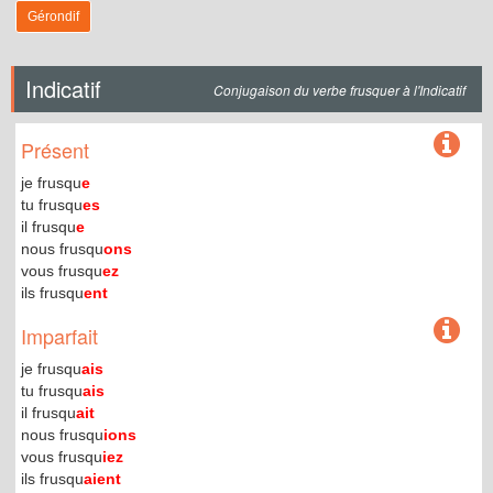
Gérondif
Indicatif
Conjugaison du verbe frusquer à l'Indicatif
Présent
je frusqu
e
tu frusqu
es
il frusqu
e
nous frusqu
ons
vous frusqu
ez
ils frusqu
ent
Imparfait
je frusqu
ais
tu frusqu
ais
il frusqu
ait
nous frusqu
ions
vous frusqu
iez
ils frusqu
aient