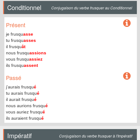
Conditionnel
Conjugaison du verbe frusquer au Conditionnel
Présent
je frusqu
asse
tu frusqu
asses
il frusqu
ât
nous frusqu
assions
vous frusqu
assiez
ils frusqu
assent
Passé
j'aurais frusqu
é
tu aurais frusqu
é
il aurait frusqu
é
nous aurions frusqu
é
vous auriez frusqu
é
ils auraient frusqu
é
Impératif
Conjugaison du verbe frusquer à l'Impératif