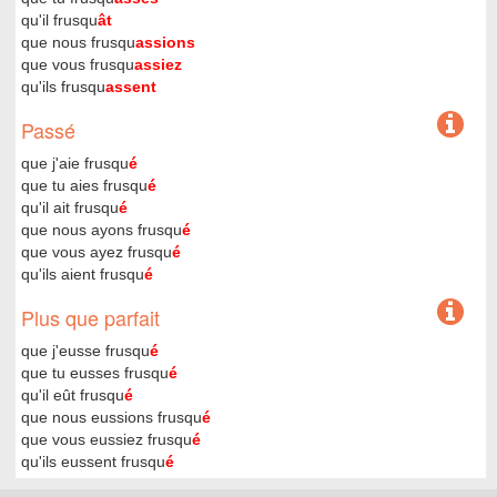
qu'il frusqu
ât
que nous frusqu
assions
que vous frusqu
assiez
qu'ils frusqu
assent
Passé
que j'aie frusqu
é
que tu aies frusqu
é
qu'il ait frusqu
é
que nous ayons frusqu
é
que vous ayez frusqu
é
qu'ils aient frusqu
é
Plus que parfait
que j'eusse frusqu
é
que tu eusses frusqu
é
qu'il eût frusqu
é
que nous eussions frusqu
é
que vous eussiez frusqu
é
qu'ils eussent frusqu
é