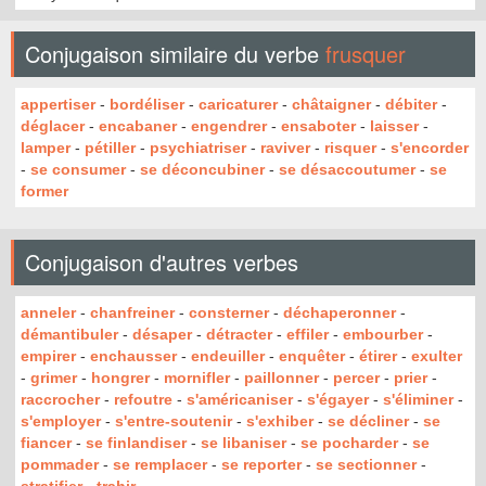
Conjugaison similaire du verbe
frusquer
appertiser
-
bordéliser
-
caricaturer
-
châtaigner
-
débiter
-
déglacer
-
encabaner
-
engendrer
-
ensaboter
-
laisser
-
lamper
-
pétiller
-
psychiatriser
-
raviver
-
risquer
-
s'encorder
-
se consumer
-
se déconcubiner
-
se désaccoutumer
-
se
former
Conjugaison d'autres verbes
anneler
-
chanfreiner
-
consterner
-
déchaperonner
-
démantibuler
-
désaper
-
détracter
-
effiler
-
embourber
-
empirer
-
enchausser
-
endeuiller
-
enquêter
-
étirer
-
exulter
-
grimer
-
hongrer
-
mornifler
-
paillonner
-
percer
-
prier
-
raccrocher
-
refoutre
-
s'américaniser
-
s'égayer
-
s'éliminer
-
s'employer
-
s'entre-soutenir
-
s'exhiber
-
se décliner
-
se
fiancer
-
se finlandiser
-
se libaniser
-
se pocharder
-
se
pommader
-
se remplacer
-
se reporter
-
se sectionner
-