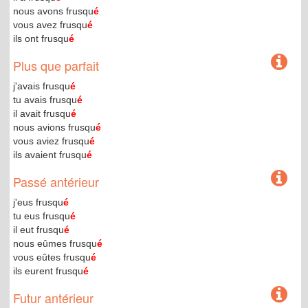
nous avons frusqu
é
vous avez frusqu
é
ils ont frusqu
é
Plus que parfait
j'avais frusqu
é
tu avais frusqu
é
il avait frusqu
é
nous avions frusqu
é
vous aviez frusqu
é
ils avaient frusqu
é
Passé antérieur
j'eus frusqu
é
tu eus frusqu
é
il eut frusqu
é
nous eûmes frusqu
é
vous eûtes frusqu
é
ils eurent frusqu
é
Futur antérieur