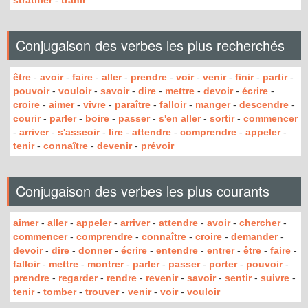
stratifier
-
trahir
Conjugaison des verbes les plus recherchés
être
-
avoir
-
faire
-
aller
-
prendre
-
voir
-
venir
-
finir
-
partir
-
pouvoir
-
vouloir
-
savoir
-
dire
-
mettre
-
devoir
-
écrire
-
croire
-
aimer
-
vivre
-
paraître
-
falloir
-
manger
-
descendre
-
courir
-
parler
-
boire
-
passer
-
s'en aller
-
sortir
-
commencer
-
arriver
-
s'asseoir
-
lire
-
attendre
-
comprendre
-
appeler
-
tenir
-
connaître
-
devenir
-
prévoir
Conjugaison des verbes les plus courants
aimer
-
aller
-
appeler
-
arriver
-
attendre
-
avoir
-
chercher
-
commencer
-
comprendre
-
connaître
-
croire
-
demander
-
devoir
-
dire
-
donner
-
écrire
-
entendre
-
entrer
-
être
-
faire
-
falloir
-
mettre
-
montrer
-
parler
-
passer
-
porter
-
pouvoir
-
prendre
-
regarder
-
rendre
-
revenir
-
savoir
-
sentir
-
suivre
-
tenir
-
tomber
-
trouver
-
venir
-
voir
-
vouloir