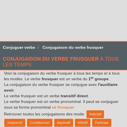
Conjuguer verbe
Conjugaison du verbe frusquer
À TOUS
CONJUGAISON DU VERBE FRUSQUER
LES TEMPS
Voici la conjugaison du verbe frusquer à tous les temps et à tous
er
les modes. Le verbe
frusquer
est un verbe du
1
groupe
.
La conjugaison du verbe frusquer se conjugue avec
l'auxiliaire
avoir
.
Le verbe frusquer est un verbe
transitif direct
.
Le verbe frusquer est un verbe pronominal. Il peut se conjuguer
sous sa forme pronominal
se frusquer
Retrouver toutes les conjugaisons des mode:
Indicatif
Subjonctif
Conditionnel
Impératif
Infinitif
Participe