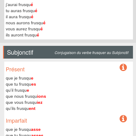
j'aurai frusqu
é
tu auras frusqu
é
il aura frusqu
é
nous aurons frusqu
é
vous aurez frusqu
é
ils auront frusqu
é
Subjonctif
Conjugaison du verbe frusquer au Subjonctif
Présent
que je frusqu
e
que tu frusqu
es
qu'il frusqu
e
que nous frusqu
ions
que vous frusqu
iez
qu'ils frusqu
ent
Imparfait
que je frusqu
asse
que tu frusqu
asses