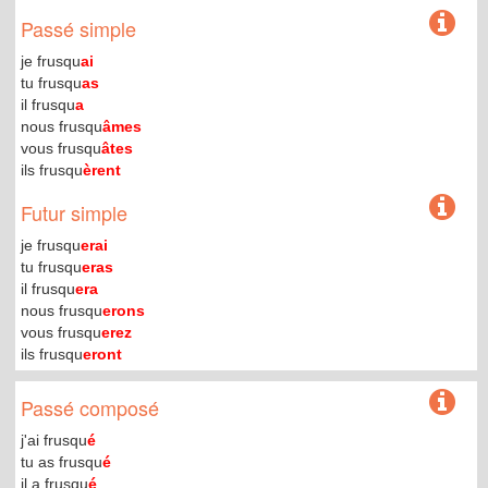
Passé simple
je frusqu
ai
tu frusqu
as
il frusqu
a
nous frusqu
âmes
vous frusqu
âtes
ils frusqu
èrent
Futur simple
je frusqu
erai
tu frusqu
eras
il frusqu
era
nous frusqu
erons
vous frusqu
erez
ils frusqu
eront
Passé composé
j'ai frusqu
é
tu as frusqu
é
il a frusqu
é