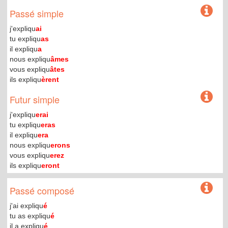
Passé simple
j'expliqu
ai
tu expliqu
as
il expliqu
a
nous expliqu
âmes
vous expliqu
âtes
ils expliqu
èrent
Futur simple
j'expliqu
erai
tu expliqu
eras
il expliqu
era
nous expliqu
erons
vous expliqu
erez
ils expliqu
eront
Passé composé
j'ai expliqu
é
tu as expliqu
é
il a expliqu
é