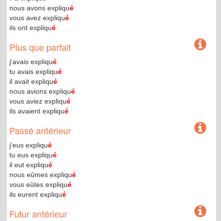
nous avons expliqu
é
vous avez expliqu
é
ils ont expliqu
é
Plus que parfait
j'avais expliqu
é
tu avais expliqu
é
il avait expliqu
é
nous avions expliqu
é
vous aviez expliqu
é
ils avaient expliqu
é
Passé antérieur
j'eus expliqu
é
tu eus expliqu
é
il eut expliqu
é
nous eûmes expliqu
é
vous eûtes expliqu
é
ils eurent expliqu
é
Futur antérieur