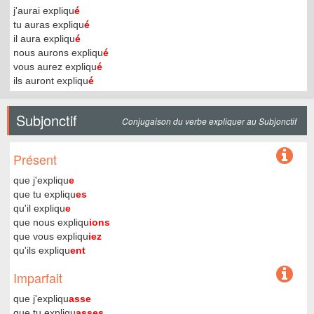
j'aurai expliqu
é
tu auras expliqu
é
il aura expliqu
é
nous aurons expliqu
é
vous aurez expliqu
é
ils auront expliqu
é
Subjonctif
Conjugaison du verbe expliquer au Subjonctif
Présent
que j'expliqu
e
que tu expliqu
es
qu'il expliqu
e
que nous expliqu
ions
que vous expliqu
iez
qu'ils expliqu
ent
Imparfait
que j'expliqu
asse
que tu expliqu
asses