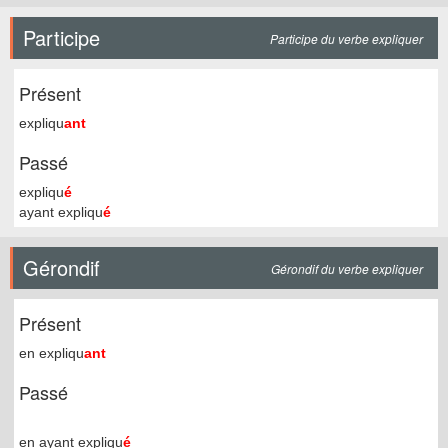
Participe
Participe du verbe expliquer
Présent
expliqu
ant
Passé
expliqu
é
ayant expliqu
é
Gérondif
Gérondif du verbe expliquer
Présent
en expliqu
ant
Passé
en ayant expliqu
é