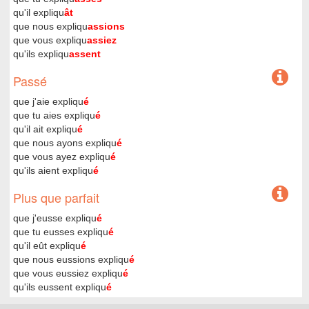
qu'il expliqu
ât
que nous expliqu
assions
que vous expliqu
assiez
qu'ils expliqu
assent
Passé
que j'aie expliqu
é
que tu aies expliqu
é
qu'il ait expliqu
é
que nous ayons expliqu
é
que vous ayez expliqu
é
qu'ils aient expliqu
é
Plus que parfait
que j'eusse expliqu
é
que tu eusses expliqu
é
qu'il eût expliqu
é
que nous eussions expliqu
é
que vous eussiez expliqu
é
qu'ils eussent expliqu
é