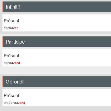
Infinitif
Présent
éprouv
er
Participe
Présent
éprouv
ant
Gérondif
Présent
en éprouv
ant