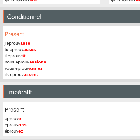
Conditionnel
Présent
j'éprouv
asse
tu éprouv
asses
il éprouv
ât
nous éprouv
assions
vous éprouv
assiez
ils éprouv
assent
Impératif
Présent
éprouv
e
éprouv
ons
éprouv
ez