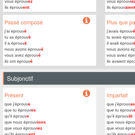
vous éprouv
ez
vous éprouv
ie
ils éprouv
ent
ils éprouv
aien
Passé composé
Plus que par
j'ai éprouv
é
j'avais éprouv
tu as éprouv
é
tu avais éprou
il a éprouv
é
il avait éprouv
nous avons éprouv
é
nous avions é
vous avez éprouv
é
vous aviez ép
ils ont éprouv
é
ils avaient épr
Subjonctif
Présent
Imparfait
que j'éprouv
e
que j'éprouv
as
que tu éprouv
es
que tu éprouv
qu'il éprouv
e
qu'il éprouv
ât
que nous éprouv
ions
que nous épro
que vous éprouv
iez
que vous épro
qu'ils éprouv
ent
qu'ils éprouv
a