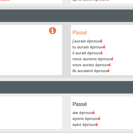
Passé
j'aurais éprouv
é
tu aurais éprouv
é
il aurait éprouv
é
nous aurions éprouv
é
vous auriez éprouv
é
ils auraient éprouv
é
Passé
aie éprouv
é
ayons éprouv
é
ayez éprouv
é