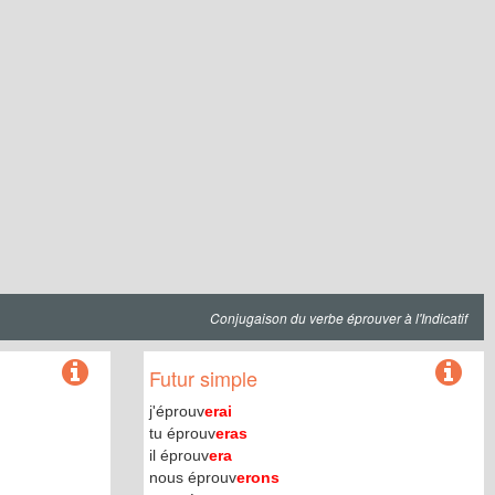
Conjugaison du verbe éprouver à l'Indicatif
Futur simple
j'éprouv
erai
tu éprouv
eras
il éprouv
era
nous éprouv
erons