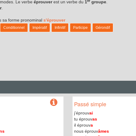
er
es modes. Le verbe
éprouver
est un verbe du
1
groupe
.
r
.
us sa forme pronominal
s'éprouver
Conditionnel
Impératif
Infinitif
Participe
Gérondif
Passé simple
j'éprouv
ai
tu éprouv
as
il éprouv
a
ns
nous éprouv
âmes