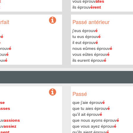
z
vous éprouv
âtes
t
ils éprouv
èrent
fait
Passé antérieur
é
j'eus éprouv
é
v
é
tu eus éprouv
é
é
il eut éprouv
é
prouv
é
nous eûmes éprouv
é
rouv
é
vous eûtes éprouv
é
ouv
é
ils eurent éprouv
é
Passé
se
que j'aie éprouv
é
asses
que tu aies éprouv
é
qu'il ait éprouv
é
uv
assions
que nous ayons éprouv
é
uv
assiez
que vous ayez éprouv
é
ssent
qu'ils aient éprouv
é