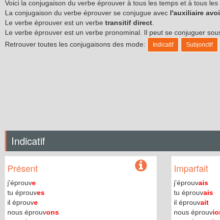
Voici la conjugaison du verbe éprouver à tous les temps et à tous l
La conjugaison du verbe éprouver se conjugue avec
l'auxiliaire avoi
Le verbe éprouver est un verbe
transitif direct
.
Le verbe éprouver est un verbe pronominal. Il peut se conjuguer so
Retrouver toutes les conjugaisons des mode:
Indicatif
Subjonctif
Indicatif
Présent
Imparfait
j'éprouv
e
j'éprouv
ais
tu éprouv
es
tu éprouv
ais
il éprouv
e
il éprouv
ait
nous éprouv
ons
nous éprouv
io