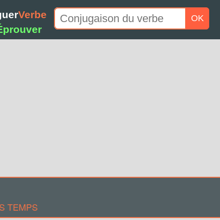
guer
Verbe
OK
Éprouver
S TEMPS