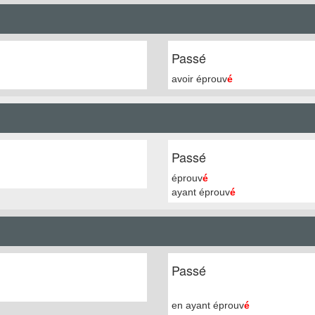
Passé
avoir éprouv
é
Passé
éprouv
é
ayant éprouv
é
Passé
en ayant éprouv
é