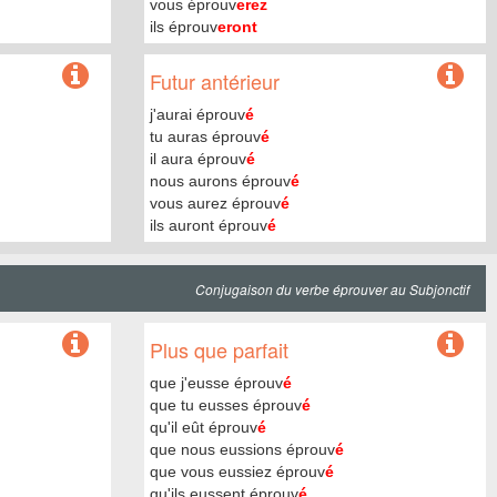
vous éprouv
erez
ils éprouv
eront
Futur antérieur
j'aurai éprouv
é
tu auras éprouv
é
il aura éprouv
é
nous aurons éprouv
é
vous aurez éprouv
é
ils auront éprouv
é
Conjugaison du verbe éprouver au Subjonctif
Plus que parfait
que j'eusse éprouv
é
que tu eusses éprouv
é
qu'il eût éprouv
é
que nous eussions éprouv
é
que vous eussiez éprouv
é
qu'ils eussent éprouv
é