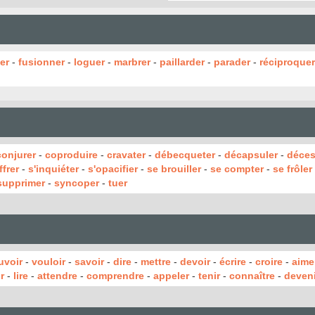
er
-
fusionner
-
loguer
-
marbrer
-
paillarder
-
parader
-
réciproquer
conjurer
-
coproduire
-
cravater
-
débecqueter
-
décapsuler
-
déces
frer
-
s'inquiéter
-
s'opacifier
-
se brouiller
-
se compter
-
se frôler
supprimer
-
syncoper
-
tuer
uvoir
-
vouloir
-
savoir
-
dire
-
mettre
-
devoir
-
écrire
-
croire
-
aime
r
-
lire
-
attendre
-
comprendre
-
appeler
-
tenir
-
connaître
-
deveni