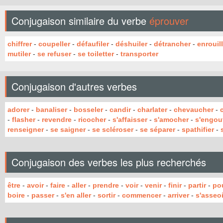
Conjugaison similaire du verbe
éprouver
chiffrer
-
coupeller
-
défaufiler
-
déshuiler
-
détrancher
-
enrouill
mutiler
-
se refuser
-
se toiletter
-
transporter
Conjugaison d'autres verbes
adorer
-
banaliser
-
bosseler
-
candir
-
charlater
-
chevaucher
-
-
flasher
-
revendre
-
ricocher
-
s'affaisser
-
s'amocher
-
s'engouf
renseigner
-
se saigner
-
se scléroser
-
se séparer
-
spathifier
-
Conjugaison des verbes les plus recherchés
être
-
avoir
-
faire
-
aller
-
prendre
-
voir
-
venir
-
finir
-
partir
-
po
boire
-
passer
-
s'en aller
-
sortir
-
commencer
-
arriver
-
s'asseoi