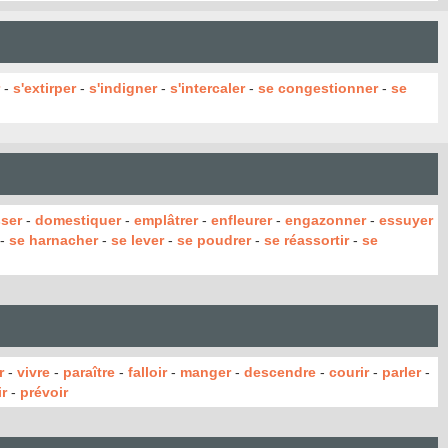
-
s'extirper
-
s'indigner
-
s'intercaler
-
se congestionner
-
se
ser
-
domestiquer
-
emplâtrer
-
enfleurer
-
engazonner
-
essuyer
-
se harnacher
-
se lever
-
se poudrer
-
se réassortir
-
se
r
-
vivre
-
paraître
-
falloir
-
manger
-
descendre
-
courir
-
parler
-
r
-
prévoir