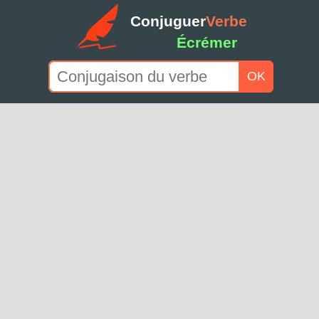
Conjuguer
Verbe
Écrémer
OK