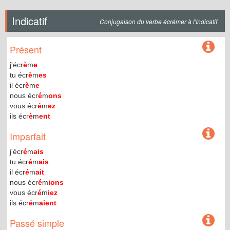
Indicatif
Conjugaison du verbe écrémer à l'Indicatif
Présent
j'écr
è
m
e
tu écr
è
m
es
il écr
è
m
e
nous écr
é
m
ons
vous écr
é
m
ez
ils écr
è
m
ent
Imparfait
j'écr
é
m
ais
tu écr
é
m
ais
il écr
é
m
ait
nous écr
é
m
ions
vous écr
é
m
iez
ils écr
é
m
aient
Passé simple