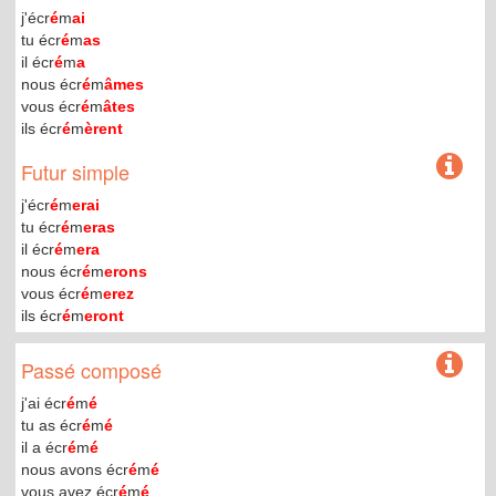
j'écr
é
m
ai
tu écr
é
m
as
il écr
é
m
a
nous écr
é
m
âmes
vous écr
é
m
âtes
ils écr
é
m
èrent
Futur simple
j'écr
é
m
erai
tu écr
é
m
eras
il écr
é
m
era
nous écr
é
m
erons
vous écr
é
m
erez
ils écr
é
m
eront
Passé composé
j'ai écr
é
m
é
tu as écr
é
m
é
il a écr
é
m
é
nous avons écr
é
m
é
vous avez écr
é
m
é