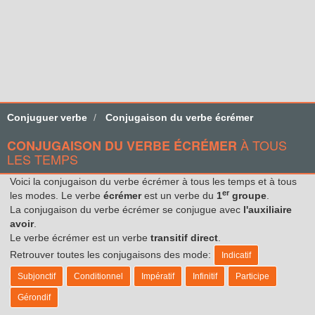
Conjuguer verbe
Conjugaison du verbe écrémer
À TOUS
CONJUGAISON DU VERBE ÉCRÉMER
LES TEMPS
Voici la conjugaison du verbe écrémer à tous les temps et à tous
er
les modes. Le verbe
écrémer
est un verbe du
1
groupe
.
La conjugaison du verbe écrémer se conjugue avec
l'auxiliaire
avoir
.
Le verbe écrémer est un verbe
transitif direct
.
Retrouver toutes les conjugaisons des mode:
Indicatif
Subjonctif
Conditionnel
Impératif
Infinitif
Participe
Gérondif