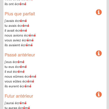
ils ont écr
é
m
é
Plus que parfait
j'avais écr
é
m
é
tu avais écr
é
m
é
il avait écr
é
m
é
nous avions écr
é
m
é
vous aviez écr
é
m
é
ils avaient écr
é
m
é
Passé antérieur
j'eus écr
é
m
é
tu eus écr
é
m
é
il eut écr
é
m
é
nous eûmes écr
é
m
é
vous eûtes écr
é
m
é
ils eurent écr
é
m
é
Futur antérieur
j'aurai écr
é
m
é
tu auras écr
é
m
é