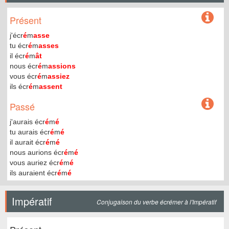
Présent
j'écr
é
m
asse
tu écr
é
m
asses
il écr
é
m
ât
nous écr
é
m
assions
vous écr
é
m
assiez
ils écr
é
m
assent
Passé
j'aurais écr
é
m
é
tu aurais écr
é
m
é
il aurait écr
é
m
é
nous aurions écr
é
m
é
vous auriez écr
é
m
é
ils auraient écr
é
m
é
Impératif
Conjugaison du verbe écrémer à l'Impératif