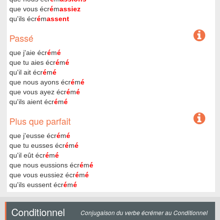
que vous écr
é
m
assiez
qu'ils écr
é
m
assent
Passé
que j'aie écr
é
m
é
que tu aies écr
é
m
é
qu'il ait écr
é
m
é
que nous ayons écr
é
m
é
que vous ayez écr
é
m
é
qu'ils aient écr
é
m
é
Plus que parfait
que j'eusse écr
é
m
é
que tu eusses écr
é
m
é
qu'il eût écr
é
m
é
que nous eussions écr
é
m
é
que vous eussiez écr
é
m
é
qu'ils eussent écr
é
m
é
Conditionnel
Conjugaison du verbe écrémer au Conditionnel