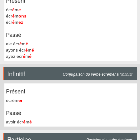
Présent
écr
è
m
e
écr
é
m
ons
écr
é
m
ez
Passé
aie écr
é
m
é
ayons écr
é
m
é
ayez écr
é
m
é
Infinitif
Conjugaison du verbe écrémer à l'Infinitif
Présent
écrém
er
Passé
avoir écr
é
m
é
Participe
Participe du verbe écrémer