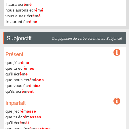
il aura écr
é
m
é
nous aurons écr
é
m
é
vous aurez écr
é
m
é
ils auront écr
é
m
é
Subjonctif
Conjugaison du verbe écrémer au Subjonctif
Présent
que j'écr
è
m
e
que tu écr
è
m
es
qu'il écr
è
m
e
que nous écr
é
m
ions
que vous écr
é
m
iez
qu'ils écr
è
m
ent
Imparfait
que j'écr
é
m
asse
que tu écr
é
m
asses
qu'il écr
é
m
ât
que nous écr
é
m
assions