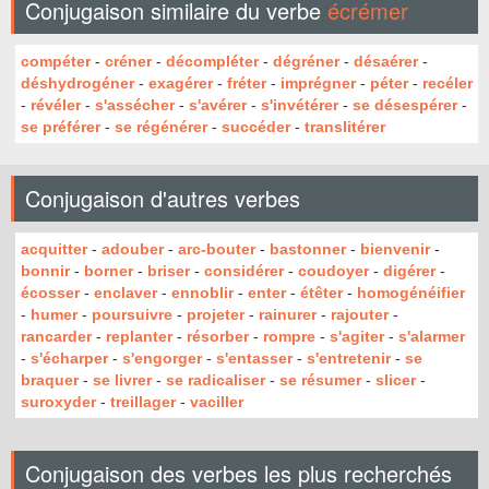
Conjugaison similaire du verbe
écrémer
compéter
-
créner
-
décompléter
-
dégréner
-
désaérer
-
déshydrogéner
-
exagérer
-
fréter
-
imprégner
-
péter
-
recéler
-
révéler
-
s'assécher
-
s'avérer
-
s'invétérer
-
se désespérer
-
se préférer
-
se régénérer
-
succéder
-
translitérer
Conjugaison d'autres verbes
acquitter
-
adouber
-
arc-bouter
-
bastonner
-
bienvenir
-
bonnir
-
borner
-
briser
-
considérer
-
coudoyer
-
digérer
-
écosser
-
enclaver
-
ennoblir
-
enter
-
étêter
-
homogénéifier
-
humer
-
poursuivre
-
projeter
-
rainurer
-
rajouter
-
rancarder
-
replanter
-
résorber
-
rompre
-
s'agiter
-
s'alarmer
-
s'écharper
-
s'engorger
-
s'entasser
-
s'entretenir
-
se
braquer
-
se livrer
-
se radicaliser
-
se résumer
-
slicer
-
suroxyder
-
treillager
-
vaciller
Conjugaison des verbes les plus recherchés