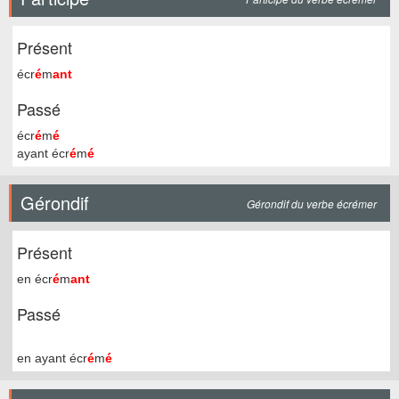
Présent
écr
é
m
ant
Passé
écr
é
m
é
ayant écr
é
m
é
Gérondif
Gérondif du verbe écrémer
Présent
en écr
é
m
ant
Passé
en ayant écr
é
m
é