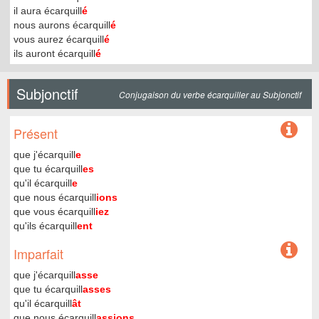
il aura écarquill
é
nous aurons écarquill
é
vous aurez écarquill
é
ils auront écarquill
é
Subjonctif
Conjugaison du verbe écarquiller au Subjonctif
Présent
que j'écarquill
e
que tu écarquill
es
qu'il écarquill
e
que nous écarquill
ions
que vous écarquill
iez
qu'ils écarquill
ent
Imparfait
que j'écarquill
asse
que tu écarquill
asses
qu'il écarquill
ât
que nous écarquill
assions