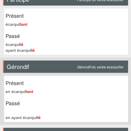
Présent
écarquill
ant
Passé
écarquill
é
ayant écarquill
é
Gérondif
Gérondif du verbe écarquiller
Présent
en écarquill
ant
Passé
en ayant écarquill
é