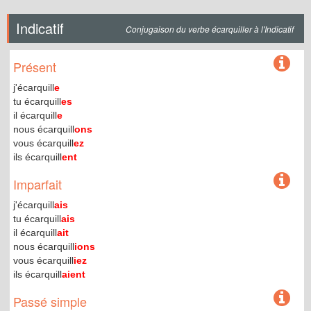
Indicatif
Conjugaison du verbe écarquiller à l'Indicatif
Présent
j'écarquill
e
tu écarquill
es
il écarquill
e
nous écarquill
ons
vous écarquill
ez
ils écarquill
ent
Imparfait
j'écarquill
ais
tu écarquill
ais
il écarquill
ait
nous écarquill
ions
vous écarquill
iez
ils écarquill
aient
Passé simple