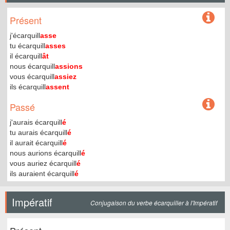
Présent
j'écarquill
asse
tu écarquill
asses
il écarquill
ât
nous écarquill
assions
vous écarquill
assiez
ils écarquill
assent
Passé
j'aurais écarquill
é
tu aurais écarquill
é
il aurait écarquill
é
nous aurions écarquill
é
vous auriez écarquill
é
ils auraient écarquill
é
Impératif
Conjugaison du verbe écarquiller à l'Impératif