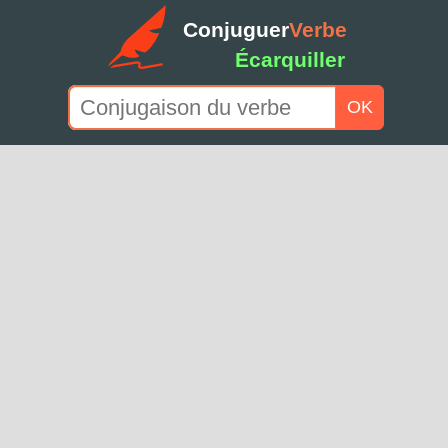
Conjuguer
Verbe
Écarquiller
OK