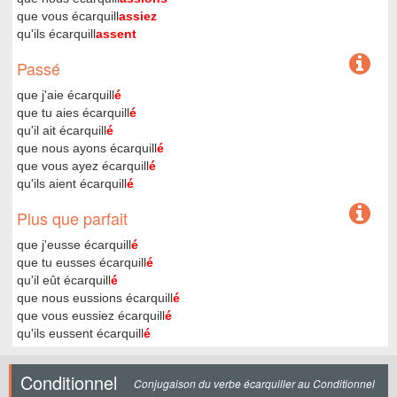
que vous écarquill
assiez
qu'ils écarquill
assent
Passé
que j'aie écarquill
é
que tu aies écarquill
é
qu'il ait écarquill
é
que nous ayons écarquill
é
que vous ayez écarquill
é
qu'ils aient écarquill
é
Plus que parfait
que j'eusse écarquill
é
que tu eusses écarquill
é
qu'il eût écarquill
é
que nous eussions écarquill
é
que vous eussiez écarquill
é
qu'ils eussent écarquill
é
Conditionnel
Conjugaison du verbe écarquiller au Conditionnel