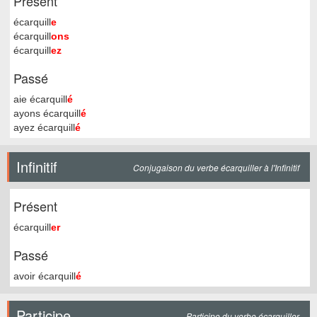
Présent
écarquill
e
écarquill
ons
écarquill
ez
Passé
aie écarquill
é
ayons écarquill
é
ayez écarquill
é
Infinitif
Conjugaison du verbe écarquiller à l'Infinitif
Présent
écarquill
er
Passé
avoir écarquill
é
Participe
Participe du verbe écarquiller