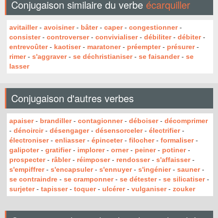
Conjugaison similaire du verbe
écarquiller
avitailler
-
avoisiner
-
bâter
-
caper
-
congestionner
-
consister
-
controverser
-
convivialiser
-
débiliter
-
débiter
-
entrevoûter
-
kaotiser
-
maratoner
-
préempter
-
présurer
-
rimer
-
s'aggraver
-
se déchristianiser
-
se faisander
-
se
lasser
Conjugaison d'autres verbes
apaiser
-
brandiller
-
contagionner
-
déboiser
-
décomprimer
-
dénoircir
-
désengager
-
désensorceler
-
électrifier
-
électroniser
-
enliasser
-
épinceter
-
filocher
-
formaliser
-
galipoter
-
gratifier
-
implorer
-
orner
-
peiner
-
potiner
-
prospecter
-
râbler
-
réimposer
-
rendosser
-
s'affaisser
-
s'empiffrer
-
s'encapsuler
-
s'ennuyer
-
s'ingénier
-
sauner
-
se contraindre
-
se cramponner
-
se détester
-
se silicatiser
-
surjeter
-
tapisser
-
toquer
-
ulcérer
-
vulganiser
-
zouker