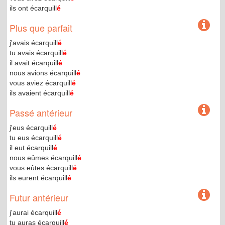
ils ont écarquill
é
Plus que parfait
j'avais écarquill
é
tu avais écarquill
é
il avait écarquill
é
nous avions écarquill
é
vous aviez écarquill
é
ils avaient écarquill
é
Passé antérieur
j'eus écarquill
é
tu eus écarquill
é
il eut écarquill
é
nous eûmes écarquill
é
vous eûtes écarquill
é
ils eurent écarquill
é
Futur antérieur
j'aurai écarquill
é
tu auras écarquill
é