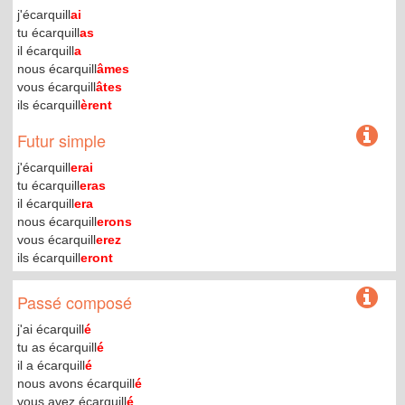
j'écarquill
ai
tu écarquill
as
il écarquill
a
nous écarquill
âmes
vous écarquill
âtes
ils écarquill
èrent
Futur simple
j'écarquill
erai
tu écarquill
eras
il écarquill
era
nous écarquill
erons
vous écarquill
erez
ils écarquill
eront
Passé composé
j'ai écarquill
é
tu as écarquill
é
il a écarquill
é
nous avons écarquill
é
vous avez écarquill
é