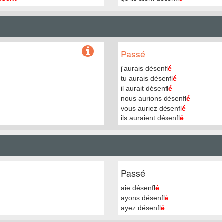
Passé
j'aurais désenfl
é
tu aurais désenfl
é
il aurait désenfl
é
nous aurions désenfl
é
vous auriez désenfl
é
ils auraient désenfl
é
Passé
aie désenfl
é
ayons désenfl
é
ayez désenfl
é