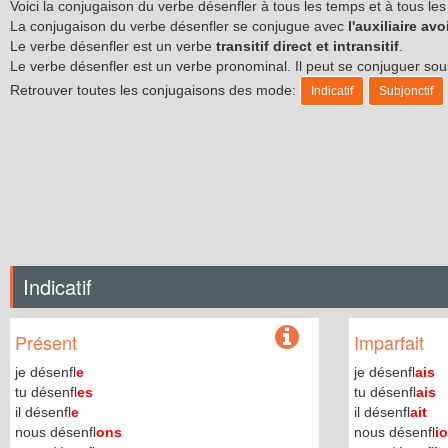
Voici la conjugaison du verbe désenfler à tous les temps et à tous l
La conjugaison du verbe désenfler se conjugue avec
l'auxiliaire avo
Le verbe désenfler est un verbe
transitif direct et intransitif
.
Le verbe désenfler est un verbe pronominal. Il peut se conjuguer s
Retrouver toutes les conjugaisons des mode:
Indicatif
Subjonctif
Indicatif
Présent
Imparfait
je désenfl
e
je désenfl
ais
tu désenfl
es
tu désenfl
ais
il désenfl
e
il désenfl
ait
nous désenfl
ons
nous désenfl
i