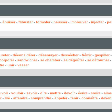
-
épuiser
-
flibuster
-
formoler
-
hausser
-
improuver
-
injecter
-
pes
ureter
-
déconsidérer
-
désenrayer
-
dessécher
-
frémir
-
gaspiller
ncorporer
-
sandwicher
-
se chercher
-
se dégoûter
-
se détourner
tre
-
unir
-
vesser
uvoir
-
vouloir
-
savoir
-
dire
-
mettre
-
devoir
-
écrire
-
croire
-
aime
r
-
lire
-
attendre
-
comprendre
-
appeler
-
tenir
-
connaître
-
deveni