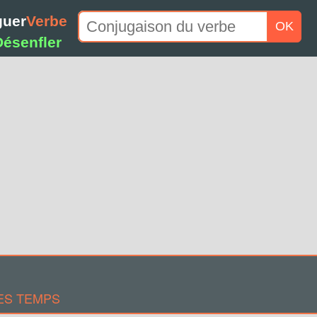
guer
Verbe
OK
Désenfler
ES TEMPS