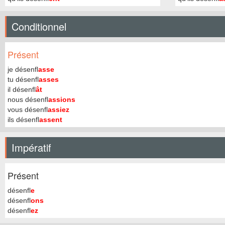
Conditionnel
Présent
je désenfl
asse
tu désenfl
asses
il désenfl
ât
nous désenfl
assions
vous désenfl
assiez
ils désenfl
assent
Impératif
Présent
désenfl
e
désenfl
ons
désenfl
ez