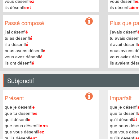
vous désenfl
ez
vous désenfl
ie
ils désenfl
ent
ils désenfl
aien
Passé composé
Plus que par
j'ai désenfl
é
j'avais désenfl
tu as désenfl
é
tu avais désenf
il a désenfl
é
il avait désenfl
nous avons désenfl
é
nous avions dé
vous avez désenfl
é
vous aviez dés
ils ont désenfl
é
ils avaient dés
Subjonctif
Présent
Imparfait
que je désenfl
e
que je désenfl
que tu désenfl
es
que tu désenfl
qu'il désenfl
e
qu'il désenfl
ât
que nous désenfl
ions
que nous dése
que vous désenfl
iez
que vous désen
qu'ils désenfl
ent
qu'ils désenfl
a