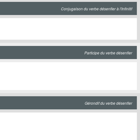
Conjugaison du verbe désenfler à l'Infinitif
Participe du verbe désenfler
Gérondif du verbe désenfler