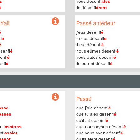
z
vous désenfl
âtes
t
ils désenfl
èrent
fait
Passé antérieur
é
j'eus désenfl
é
l
é
tu eus désenfl
é
é
il eut désenfl
é
senfl
é
nous eûmes désenfl
é
enfl
é
vous eûtes désenfl
é
enfl
é
ils eurent désenfl
é
Passé
asse
que j'aie désenfl
é
asses
que tu aies désenfl
é
qu'il ait désenfl
é
nfl
assions
que nous ayons désenfl
é
fl
assiez
que vous ayez désenfl
é
ssent
qu'ils aient désenfl
é