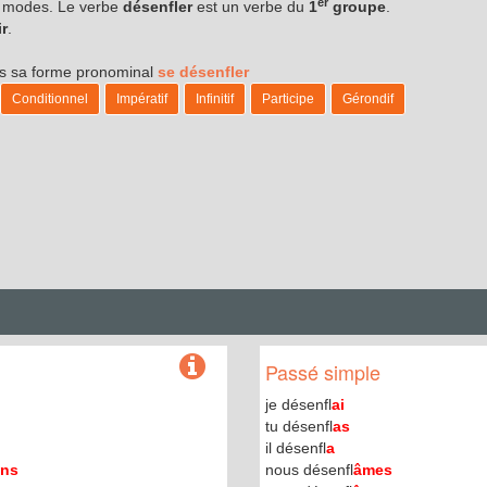
er
es modes. Le verbe
désenfler
est un verbe du
1
groupe
.
ir
.
ous sa forme pronominal
se désenfler
Conditionnel
Impératif
Infinitif
Participe
Gérondif
Passé simple
je désenfl
ai
tu désenfl
as
il désenfl
a
ons
nous désenfl
âmes