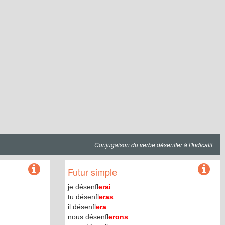
Conjugaison du verbe désenfler à l'Indicatif
Futur simple
je désenfl
erai
tu désenfl
eras
il désenfl
era
nous désenfl
erons