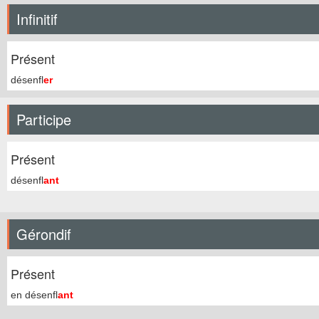
Infinitif
Présent
désenfl
er
Participe
Présent
désenfl
ant
Gérondif
Présent
en désenfl
ant