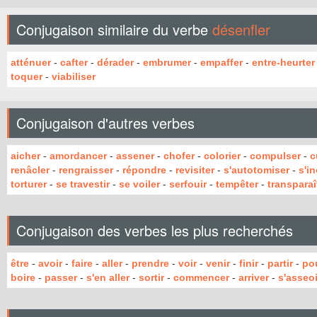
Conjugaison similaire du verbe
désenfler
atténuer
-
cafter
-
dérader
-
embrumer
-
empaffer
-
entre-heurter
toquer
-
viabiliser
Conjugaison d'autres verbes
aicher
-
amordancer
-
assener
-
chofer
-
colorier
-
compulser
-
c
renâcler
-
rengraisser
-
répondre
-
revisiter
-
s'autotomiser
-
s'i
torturer
-
se travestir
-
se voiler
-
serfouir
-
tempêter
-
transparaî
Conjugaison des verbes les plus recherchés
être
-
avoir
-
faire
-
aller
-
prendre
-
voir
-
venir
-
finir
-
partir
-
po
boire
-
passer
-
s'en aller
-
sortir
-
commencer
-
arriver
-
s'asseoi