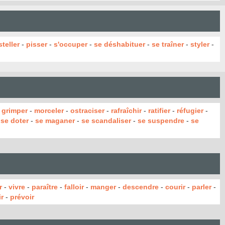
teller
-
pisser
-
s'occuper
-
se déshabituer
-
se traîner
-
styler
-
-
grimper
-
morceler
-
ostraciser
-
rafraîchir
-
ratifier
-
réfugier
-
-
se doter
-
se maganer
-
se scandaliser
-
se suspendre
-
se
r
-
vivre
-
paraître
-
falloir
-
manger
-
descendre
-
courir
-
parler
-
r
-
prévoir