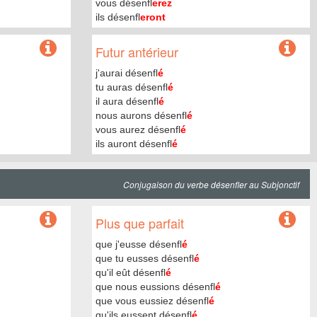
vous désenfl
erez
ils désenfl
eront
Futur antérieur
j'aurai désenfl
é
tu auras désenfl
é
il aura désenfl
é
nous aurons désenfl
é
vous aurez désenfl
é
ils auront désenfl
é
Conjugaison du verbe désenfler au Subjonctif
Plus que parfait
que j'eusse désenfl
é
que tu eusses désenfl
é
qu'il eût désenfl
é
que nous eussions désenfl
é
que vous eussiez désenfl
é
qu'ils eussent désenfl
é