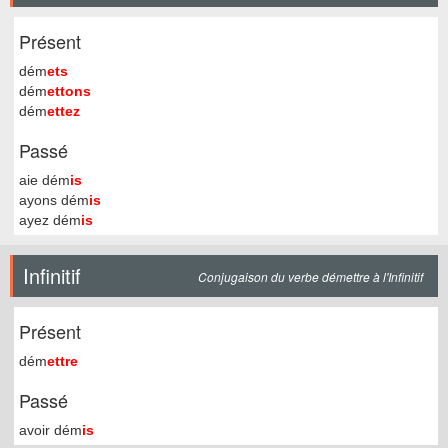
Présent
dém
ets
dém
ettons
dém
ettez
Passé
aie dém
is
ayons dém
is
ayez dém
is
Infinitif
Conjugaison du verbe démettre à l'Infinitif
Présent
dém
ettre
Passé
avoir dém
is