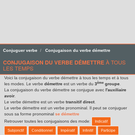
Conjuguer verbe
Conjugaison du verbe démettre
À TOUS
CONJUGAISON DU VERBE DÉMETTRE
LES TEMPS
Voici la conjugaison du verbe démettre à tous les temps et à tous
ème
les modes. Le verbe
démettre
est un verbe du
3
groupe
.
La conjugaison du verbe démettre se conjugue avec
l'auxiliaire
avoir
.
Le verbe démettre est un verbe
transitif direct
.
Le verbe démettre est un verbe pronominal. Il peut se conjuguer
sous sa forme pronominal
se démettre
Retrouver toutes les conjugaisons des mode:
Indicatif
Subjonctif
Conditionnel
Impératif
Infinitif
Participe