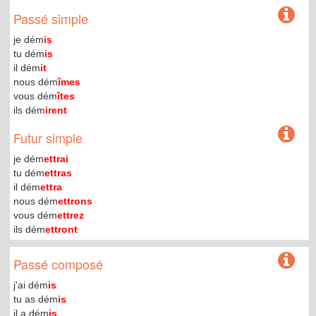
Passé simple
je dém
is
tu dém
is
il dém
it
nous dém
îmes
vous dém
îtes
ils dém
irent
Futur simple
je dém
ettrai
tu dém
ettras
il dém
ettra
nous dém
ettrons
vous dém
ettrez
ils dém
ettront
Passé composé
j'ai dém
is
tu as dém
is
il a dém
is