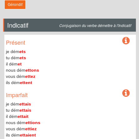
Gérondif
Indicatif
Conjugaison du verbe démettre à l'Indicatif
Présent
je dém
ets
tu dém
ets
il dém
et
nous dém
ettons
vous dém
ettez
ils dém
ettent
Imparfait
je dém
ettais
tu dém
ettais
il dém
ettait
nous dém
ettions
vous dém
ettiez
ils dém
ettaient