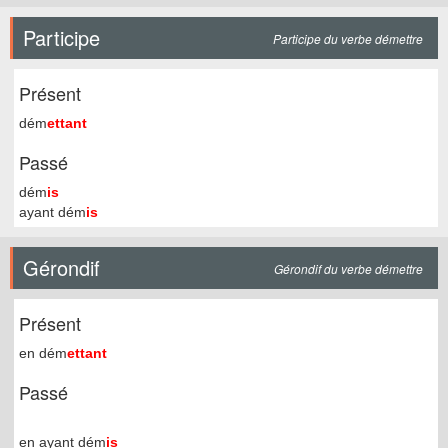
Participe
Participe du verbe démettre
Présent
dém
ettant
Passé
dém
is
ayant dém
is
Gérondif
Gérondif du verbe démettre
Présent
en dém
ettant
Passé
en ayant dém
is