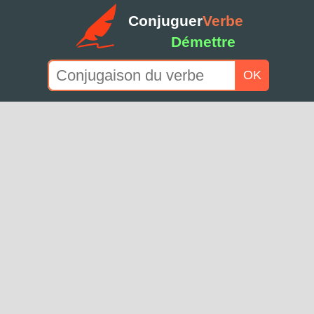
Conjuguer
Verbe
Démettre
OK