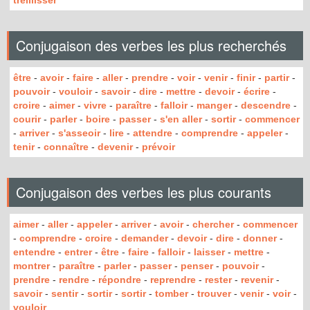
treillisser
Conjugaison des verbes les plus recherchés
être
-
avoir
-
faire
-
aller
-
prendre
-
voir
-
venir
-
finir
-
partir
-
pouvoir
-
vouloir
-
savoir
-
dire
-
mettre
-
devoir
-
écrire
-
croire
-
aimer
-
vivre
-
paraître
-
falloir
-
manger
-
descendre
-
courir
-
parler
-
boire
-
passer
-
s'en aller
-
sortir
-
commencer
-
arriver
-
s'asseoir
-
lire
-
attendre
-
comprendre
-
appeler
-
tenir
-
connaître
-
devenir
-
prévoir
Conjugaison des verbes les plus courants
aimer
-
aller
-
appeler
-
arriver
-
avoir
-
chercher
-
commencer
-
comprendre
-
croire
-
demander
-
devoir
-
dire
-
donner
-
entendre
-
entrer
-
être
-
faire
-
falloir
-
laisser
-
mettre
-
montrer
-
paraître
-
parler
-
passer
-
penser
-
pouvoir
-
prendre
-
rendre
-
répondre
-
reprendre
-
rester
-
revenir
-
savoir
-
sentir
-
sortir
-
sortir
-
tomber
-
trouver
-
venir
-
voir
-
vouloir