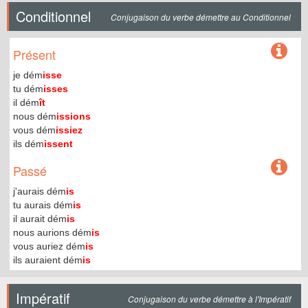
Conditionnel
Conjugaison du verbe démettre au Conditionnel
Présent
je dém
isse
tu dém
isses
il dém
ît
nous dém
issions
vous dém
issiez
ils dém
issent
Passé
j'aurais dém
is
tu aurais dém
is
il aurait dém
is
nous aurions dém
is
vous auriez dém
is
ils auraient dém
is
Impératif
Conjugaison du verbe démettre à l'Impératif