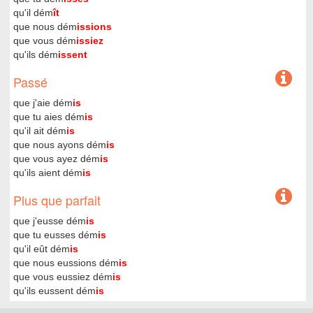
qu'il dém
ît
que nous dém
issions
que vous dém
issiez
qu'ils dém
issent
Passé
que j'aie dém
is
que tu aies dém
is
qu'il ait dém
is
que nous ayons dém
is
que vous ayez dém
is
qu'ils aient dém
is
Plus que parfait
que j'eusse dém
is
que tu eusses dém
is
qu'il eût dém
is
que nous eussions dém
is
que vous eussiez dém
is
qu'ils eussent dém
is