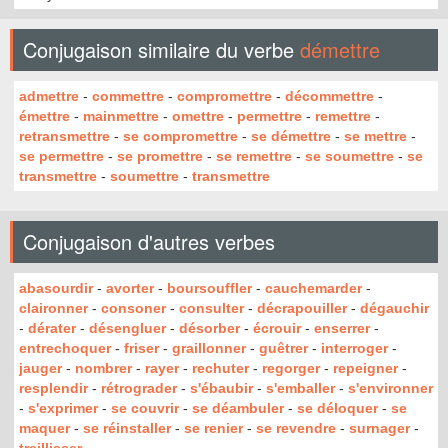
Conjugaison similaire du verbe
démettre
admettre
-
commettre
-
compromettre
-
décommettre
-
émettre
-
mainmettre
-
omettre
-
permettre
-
remettre
-
retransmettre
-
se compromettre
-
se démettre
-
se mettre
-
se permettre
-
se promettre
-
se remettre
-
se soumettre
-
se
transmettre
-
soumettre
-
transmettre
Conjugaison d'autres verbes
abasourdir
-
avorter
-
boursouffler
-
cauchemarder
-
claironner
-
consoner
-
consulter
-
décrapouiller
-
dégauchir
-
dérater
-
désengluer
-
désorber
-
écrouir
-
enserrer
-
entrechoquer
-
friser
-
graillonner
-
guêtrer
-
interroger
-
jauger
-
nombrer
-
rayer
-
rechuter
-
regorger
-
repeigner
-
resplendir
-
rétrograder
-
s'ébaubir
-
s'emballer
-
s'environner
-
s'exprimer
-
se couvrir
-
se déambuler
-
se déloquer
-
se
maquer
-
se réinstaller
-
se renier
-
se revendre
-
surnager
-