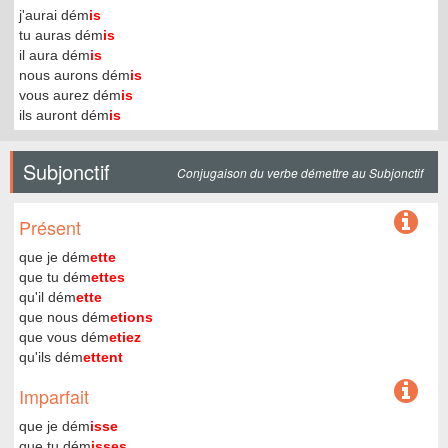
j'aurai dém
is
tu auras dém
is
il aura dém
is
nous aurons dém
is
vous aurez dém
is
ils auront dém
is
Subjonctif
Conjugaison du verbe démettre au Subjonctif
Présent
que je dém
ette
que tu dém
ettes
qu'il dém
ette
que nous dém
etions
que vous dém
etiez
qu'ils dém
ettent
Imparfait
que je dém
isse
que tu dém
isses