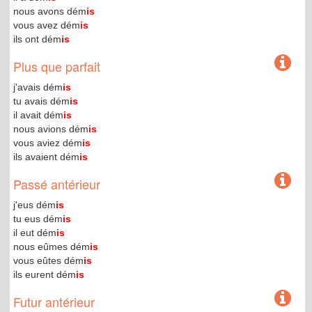
nous avons dém
is
vous avez dém
is
ils ont dém
is
Plus que parfait
j'avais dém
is
tu avais dém
is
il avait dém
is
nous avions dém
is
vous aviez dém
is
ils avaient dém
is
Passé antérieur
j'eus dém
is
tu eus dém
is
il eut dém
is
nous eûmes dém
is
vous eûtes dém
is
ils eurent dém
is
Futur antérieur