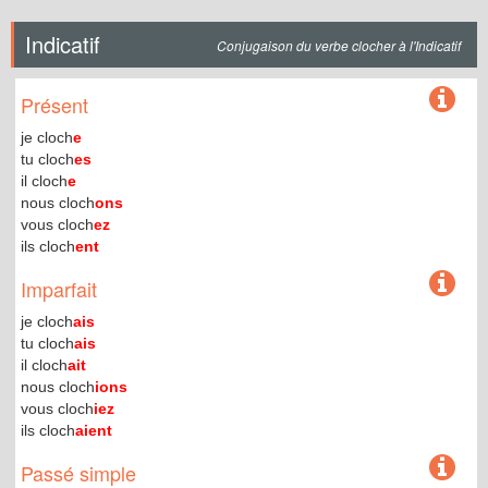
Indicatif
Conjugaison du verbe clocher à l'Indicatif
Présent
je cloch
e
tu cloch
es
il cloch
e
nous cloch
ons
vous cloch
ez
ils cloch
ent
Imparfait
je cloch
ais
tu cloch
ais
il cloch
ait
nous cloch
ions
vous cloch
iez
ils cloch
aient
Passé simple