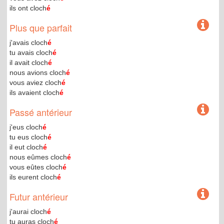
ils ont cloch
é
Plus que parfait
j'avais cloch
é
tu avais cloch
é
il avait cloch
é
nous avions cloch
é
vous aviez cloch
é
ils avaient cloch
é
Passé antérieur
j'eus cloch
é
tu eus cloch
é
il eut cloch
é
nous eûmes cloch
é
vous eûtes cloch
é
ils eurent cloch
é
Futur antérieur
j'aurai cloch
é
tu auras cloch
é