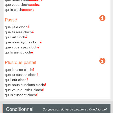
que vous cloch
assiez
qu'ils cloch
assent
Passé
que j'aie cloch
é
que tu aies cloch
é
qu'il ait cloch
é
que nous ayons cloch
é
que vous ayez cloch
é
qu'ils aient cloch
é
Plus que parfait
que j'eusse cloch
é
que tu eusses cloch
é
qu'il eût cloch
é
que nous eussions cloch
é
que vous eussiez cloch
é
qu'ils eussent cloch
é
Conditionnel
Conjugaison du verbe clocher au Conditionnel