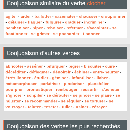
Conjugaison similaire du verbe
clocher
agiter
-
arder
-
ballotter
-
casemater
-
chausser
-
croupionner
-
délainer
-
flaquer
-
fulgurer
-
graduer
-
incriminer
-
pembeniser
-
piper
-
reboiser
-
refermer
-
s'accointer
-
se
fractionner
-
se grimer
-
se pocharder
-
tisonner
Conjugaison d'autres verbes
abricoter
-
asséner
-
bifurquer
-
bigrer
-
biscuiter
-
cuire
-
décréditer
-
déflegmer
-
dénoircir
-
échiner
-
entre-heurter
-
étrésillonner
-
étudier
-
géminer
-
infantiliser
-
licher
-
métamorphoser
-
parkériser
-
pindariser
-
planchéier
-
pourprer
-
pronostiquer
-
rembouger
-
ressortir
-
s'acheter
-
s'ignorer
-
schpiler
-
se dérouter
-
se pincer
-
se plaire
-
se
rajuster
-
se recommander
-
se réguler
-
se torturer
-
se
vousoyer
-
taluter
-
teseter
-
tuiler
-
usiner
-
zézayer
Conjugaison des verbes les plus recherchés