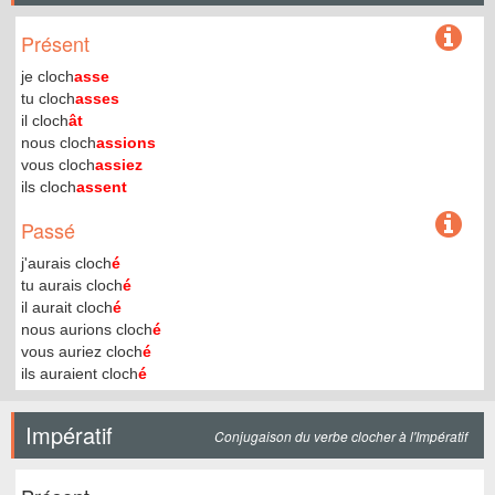
Présent
je cloch
asse
tu cloch
asses
il cloch
ât
nous cloch
assions
vous cloch
assiez
ils cloch
assent
Passé
j'aurais cloch
é
tu aurais cloch
é
il aurait cloch
é
nous aurions cloch
é
vous auriez cloch
é
ils auraient cloch
é
Impératif
Conjugaison du verbe clocher à l'Impératif