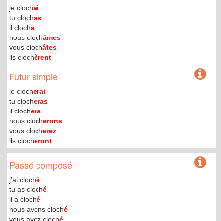
je cloch
ai
tu cloch
as
il cloch
a
nous cloch
âmes
vous cloch
âtes
ils cloch
èrent
Futur simple
je cloch
erai
tu cloch
eras
il cloch
era
nous cloch
erons
vous cloch
erez
ils cloch
eront
Passé composé
j'ai cloch
é
tu as cloch
é
il a cloch
é
nous avons cloch
é
vous avez cloch
é