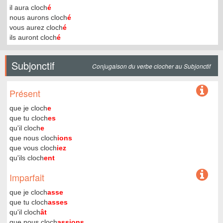
il aura cloch
é
nous aurons cloch
é
vous aurez cloch
é
ils auront cloch
é
Subjonctif
Conjugaison du verbe clocher au Subjonctif
Présent
que je cloch
e
que tu cloch
es
qu'il cloch
e
que nous cloch
ions
que vous cloch
iez
qu'ils cloch
ent
Imparfait
que je cloch
asse
que tu cloch
asses
qu'il cloch
ât
que nous cloch
assions