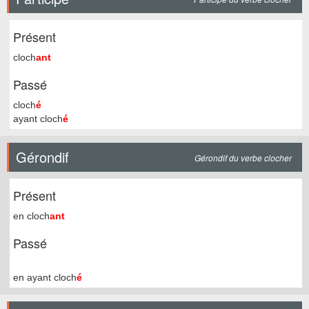
Présent
cloch
ant
Passé
cloch
é
ayant cloch
é
Gérondif
Gérondif du verbe clocher
Présent
en cloch
ant
Passé
en ayant cloch
é