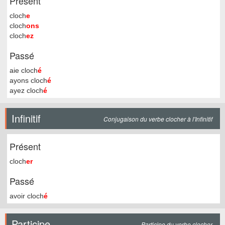
Présent
cloch
e
cloch
ons
cloch
ez
Passé
aie cloch
é
ayons cloch
é
ayez cloch
é
Infinitif
Conjugaison du verbe clocher à l'Infinitif
Présent
cloch
er
Passé
avoir cloch
é
Participe
Participe du verbe clocher