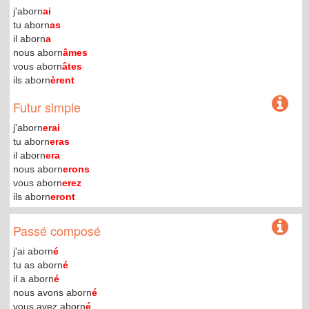
j'aborn
ai
tu aborn
as
il aborn
a
nous aborn
âmes
vous aborn
âtes
ils aborn
èrent
Futur simple
j'aborn
erai
tu aborn
eras
il aborn
era
nous aborn
erons
vous aborn
erez
ils aborn
eront
Passé composé
j'ai aborn
é
tu as aborn
é
il a aborn
é
nous avons aborn
é
vous avez aborn
é