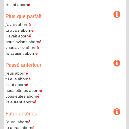
ils ont aborn
é
Plus que parfait
j'avais aborn
é
tu avais aborn
é
il avait aborn
é
nous avions aborn
é
vous aviez aborn
é
ils avaient aborn
é
Passé antérieur
j'eus aborn
é
tu eus aborn
é
il eut aborn
é
nous eûmes aborn
é
vous eûtes aborn
é
ils eurent aborn
é
Futur antérieur
j'aurai aborn
é
tu auras aborn
é