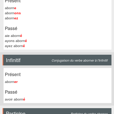
Présent
aborn
e
aborn
ons
aborn
ez
Passé
aie aborn
é
ayons aborn
é
ayez aborn
é
Infinitif
Conjugaison du verbe aborner à l'Infinitif
Présent
aborn
er
Passé
avoir aborn
é
Participe
Participe du verbe aborner