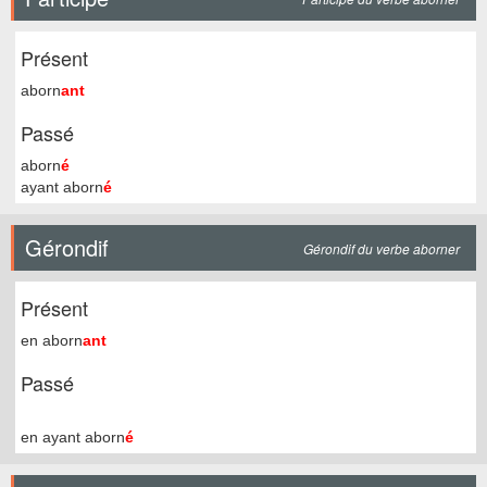
Présent
aborn
ant
Passé
aborn
é
ayant aborn
é
Gérondif
Gérondif du verbe aborner
Présent
en aborn
ant
Passé
en ayant aborn
é