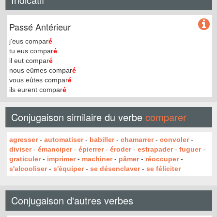
Passé Antérieur
j'eus compar
é
tu eus compar
é
il eut compar
é
nous eûmes compar
é
vous eûtes compar
é
ils eurent compar
é
Conjugaison similaire du verbe
comparer
agresser
-
automatiser
-
babiller
-
chamarrer
-
convoler
-
diviser
-
émanciper
-
épierrer
-
éroder
-
estrapader
-
fuguer
-
graticuler
-
imprimer
-
machiner
-
pâmer
-
réoccuper
-
s'alcooliser
-
s'équiper
-
se désenclaver
-
se féliciter
Conjugaison d'autres verbes