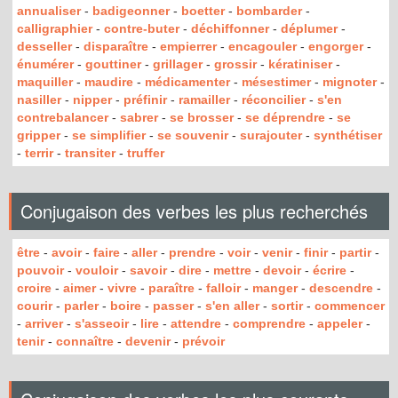
annualiser
-
badigeonner
-
boetter
-
bombarder
-
calligraphier
-
contre-buter
-
déchiffonner
-
déplumer
-
desseller
-
disparaître
-
empierrer
-
encagouler
-
engorger
-
énumérer
-
gouttiner
-
grillager
-
grossir
-
kératiniser
-
maquiller
-
maudire
-
médicamenter
-
mésestimer
-
mignoter
-
nasiller
-
nipper
-
préfinir
-
ramailler
-
réconcilier
-
s'en
contrebalancer
-
sabrer
-
se brosser
-
se déprendre
-
se
gripper
-
se simplifier
-
se souvenir
-
surajouter
-
synthétiser
-
terrir
-
transiter
-
truffer
Conjugaison des verbes les plus recherchés
être
-
avoir
-
faire
-
aller
-
prendre
-
voir
-
venir
-
finir
-
partir
-
pouvoir
-
vouloir
-
savoir
-
dire
-
mettre
-
devoir
-
écrire
-
croire
-
aimer
-
vivre
-
paraître
-
falloir
-
manger
-
descendre
-
courir
-
parler
-
boire
-
passer
-
s'en aller
-
sortir
-
commencer
-
arriver
-
s'asseoir
-
lire
-
attendre
-
comprendre
-
appeler
-
tenir
-
connaître
-
devenir
-
prévoir