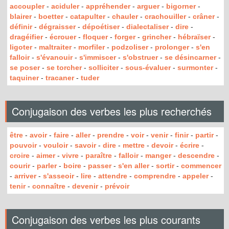
accoupler
-
aciduler
-
appréhender
-
arguer
-
bigorner
-
blairer
-
boetter
-
catapulter
-
chauler
-
crachouiller
-
crâner
-
définir
-
dégraisser
-
dépoétiser
-
dialectaliser
-
dire
-
dragéifier
-
écrouer
-
floquer
-
forger
-
grincher
-
hébraïser
-
ligoter
-
maltraiter
-
morfiler
-
podzoliser
-
prolonger
-
s'en
falloir
-
s'évanouir
-
s'immiscer
-
s'obstruer
-
se désincarner
-
se poser
-
se torcher
-
solliciter
-
sous-évaluer
-
surmonter
-
taquiner
-
tracaner
-
tuder
Conjugaison des verbes les plus recherchés
être
-
avoir
-
faire
-
aller
-
prendre
-
voir
-
venir
-
finir
-
partir
-
pouvoir
-
vouloir
-
savoir
-
dire
-
mettre
-
devoir
-
écrire
-
croire
-
aimer
-
vivre
-
paraître
-
falloir
-
manger
-
descendre
-
courir
-
parler
-
boire
-
passer
-
s'en aller
-
sortir
-
commencer
-
arriver
-
s'asseoir
-
lire
-
attendre
-
comprendre
-
appeler
-
tenir
-
connaître
-
devenir
-
prévoir
Conjugaison des verbes les plus courants