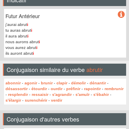
Futur Antérieur
j'aurai abrut
i
tu auras abrut
i
il aura abrut
i
nous aurons abrut
i
vous aurez abrut
i
ils auront abrut
i
Conjugaison similaire du verbe
abrutir
abonnir
-
agonir
-
brunir
-
clapir
-
démolir
-
dénantir
-
désassortir
-
étourdir
-
ourdir
-
préfinir
-
rapointir
-
rembrunir
-
resplendir
-
ressaisir
-
s'agrandir
-
s'amuïr
-
s'ébahir
-
s'élargir
-
surenchérir
-
verdir
Conjugaison d'autres verbes