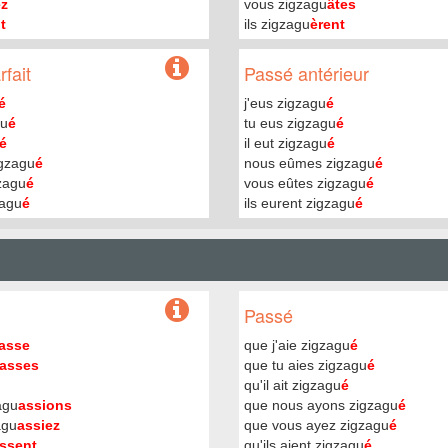
ez
vous zigzagu
âtes
t
ils zigzagu
èrent
fait
Passé antérieur
é
j'eus zigzagu
é
gu
é
tu eus zigzagu
é
é
il eut zigzagu
é
igzagu
é
nous eûmes zigzagu
é
zagu
é
vous eûtes zigzagu
é
zagu
é
ils eurent zigzagu
é
Passé
asse
que j'aie zigzagu
é
asses
que tu aies zigzagu
é
qu'il ait zigzagu
é
agu
assions
que nous ayons zigzagu
é
agu
assiez
que vous ayez zigzagu
é
ssent
qu'ils aient zigzagu
é