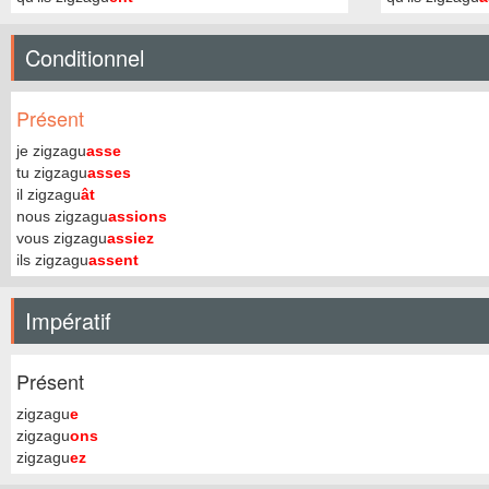
Conditionnel
Présent
je zigzagu
asse
tu zigzagu
asses
il zigzagu
ât
nous zigzagu
assions
vous zigzagu
assiez
ils zigzagu
assent
Impératif
Présent
zigzagu
e
zigzagu
ons
zigzagu
ez