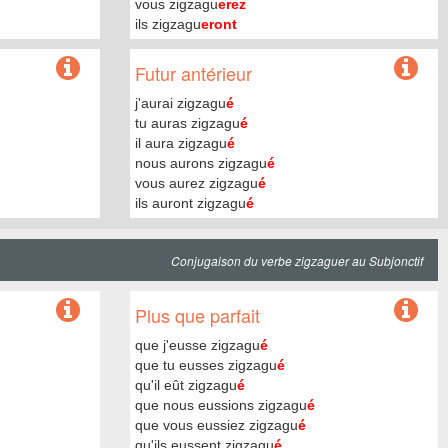
vous zigzagu
erez
ils zigzagu
eront
Futur antérieur
j'aurai zigzagu
é
tu auras zigzagu
é
il aura zigzagu
é
nous aurons zigzagu
é
vous aurez zigzagu
é
ils auront zigzagu
é
Conjugaison du verbe zigzaguer au Subjonctif
Plus que parfait
que j'eusse zigzagu
é
que tu eusses zigzagu
é
qu'il eût zigzagu
é
que nous eussions zigzagu
é
que vous eussiez zigzagu
é
qu'ils eussent zigzagu
é