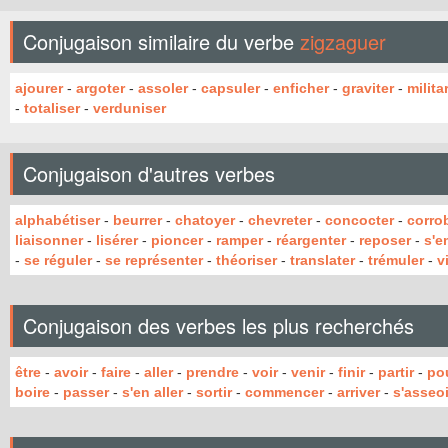
Conjugaison similaire du verbe
zigzaguer
ajourer
-
argoter
-
assoler
-
capsuler
-
enficher
-
graviter
-
milita
-
totaliser
-
verduniser
Conjugaison d'autres verbes
alphabétiser
-
beurrer
-
chatoyer
-
chevreter
-
concocter
-
corro
liaisonner
-
lisérer
-
pioncer
-
ramper
-
réargenter
-
reposer
-
s'e
-
se réguler
-
se représenter
-
théoriser
-
translater
-
trémuler
-
v
Conjugaison des verbes les plus recherchés
être
-
avoir
-
faire
-
aller
-
prendre
-
voir
-
venir
-
finir
-
partir
-
po
boire
-
passer
-
s'en aller
-
sortir
-
commencer
-
arriver
-
s'asseoi