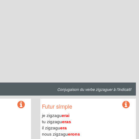
Conjugaison du verbe zigzaguer à l'Indicatif
Futur simple
je zigzagu
erai
tu zigzagu
eras
il zigzagu
era
nous zigzagu
erons