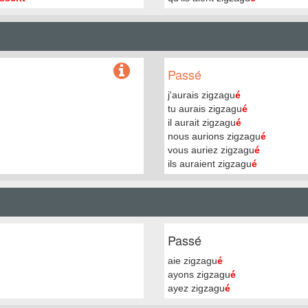
Passé
j'aurais zigzagu
é
tu aurais zigzagu
é
il aurait zigzagu
é
nous aurions zigzagu
é
vous auriez zigzagu
é
ils auraient zigzagu
é
Passé
aie zigzagu
é
ayons zigzagu
é
ayez zigzagu
é