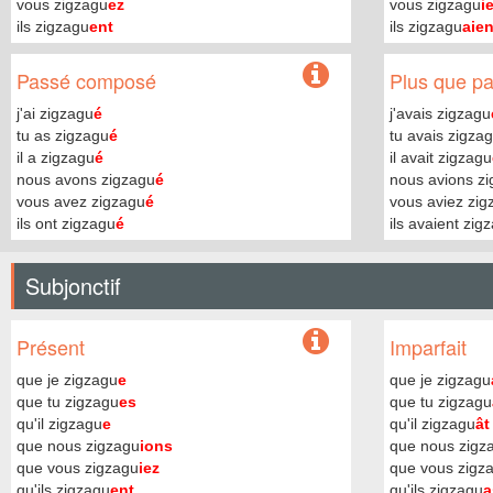
vous zigzagu
ez
vous zigzagu
i
ils zigzagu
ent
ils zigzagu
aien
Passé composé
Plus que par
j'ai zigzagu
é
j'avais zigzagu
tu as zigzagu
é
tu avais zigza
il a zigzagu
é
il avait zigzagu
nous avons zigzagu
é
nous avions z
vous avez zigzagu
é
vous aviez zig
ils ont zigzagu
é
ils avaient zig
Subjonctif
Présent
Imparfait
que je zigzagu
e
que je zigzagu
que tu zigzagu
es
que tu zigzagu
qu'il zigzagu
e
qu'il zigzagu
ât
que nous zigzagu
ions
que nous zigz
que vous zigzagu
iez
que vous zigz
qu'ils zigzagu
ent
qu'ils zigzagu
a