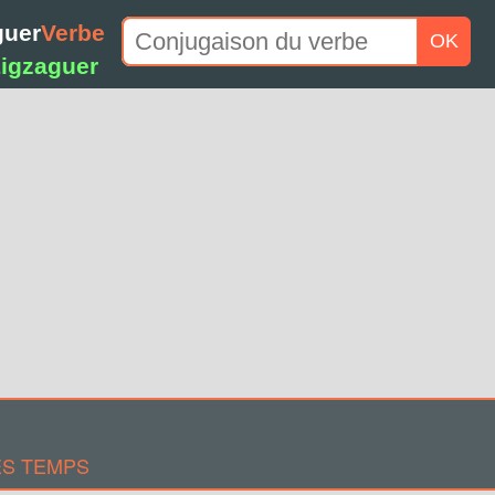
guer
Verbe
OK
igzaguer
ES TEMPS