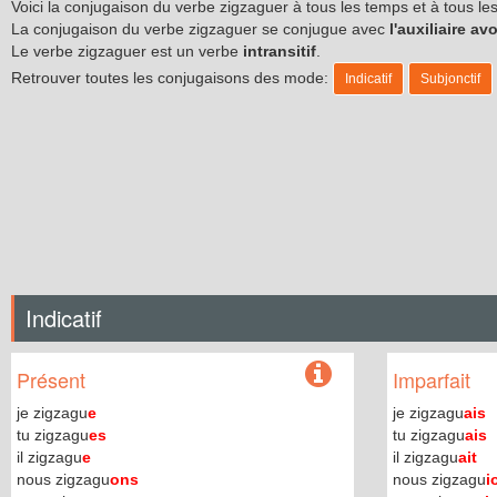
Voici la conjugaison du verbe zigzaguer à tous les temps et à tous 
La conjugaison du verbe zigzaguer se conjugue avec
l'auxiliaire avo
Le verbe zigzaguer est un verbe
intransitif
.
Retrouver toutes les conjugaisons des mode:
Indicatif
Subjonctif
Indicatif
Présent
Imparfait
je zigzagu
e
je zigzagu
ais
tu zigzagu
es
tu zigzagu
ais
il zigzagu
e
il zigzagu
ait
nous zigzagu
ons
nous zigzagu
i