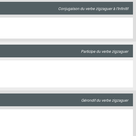
Conjugaison du verbe zigzaguer à l'Infinitif
Participe du verbe zigzaguer
Gérondif du verbe zigzaguer