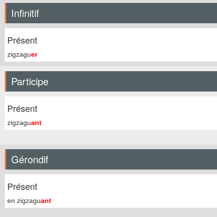
Infinitif
Présent
zigzagu
er
Participe
Présent
zigzagu
ant
Gérondif
Présent
en zigzagu
ant