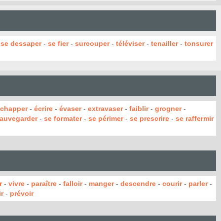
-
se dessaper
-
se fier
-
surcouper
-
téléviser
-
tenailler
-
tonsurer
chapper
-
écrire
-
évaser
-
extravaser
-
faiblir
-
grogner
-
auvegarder
-
se formater
-
se périmer
-
se prescrire
-
se raffermir
r
-
vivre
-
paraître
-
falloir
-
manger
-
descendre
-
courir
-
parler
-
r
-
prévoir