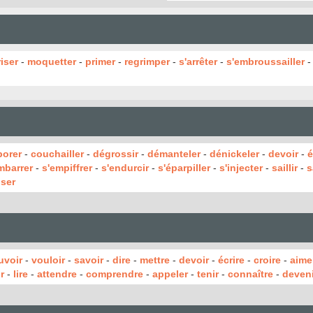
riser
-
moquetter
-
primer
-
regrimper
-
s'arrêter
-
s'embroussailler
borer
-
couchailler
-
dégrossir
-
démanteler
-
dénickeler
-
devoir
-
é
mbarrer
-
s'empiffrer
-
s'endurcir
-
s'éparpiller
-
s'injecter
-
saillir
-
s
iser
uvoir
-
vouloir
-
savoir
-
dire
-
mettre
-
devoir
-
écrire
-
croire
-
aime
r
-
lire
-
attendre
-
comprendre
-
appeler
-
tenir
-
connaître
-
deveni