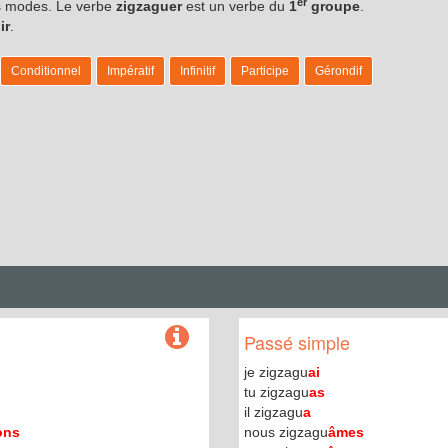
er
les modes. Le verbe
zigzaguer
est un verbe du
1
groupe
.
ir
.
Conditionnel
Impératif
Infinitif
Participe
Gérondif
Passé simple
je zigzagu
ai
tu zigzagu
as
il zigzagu
a
ons
nous zigzagu
âmes