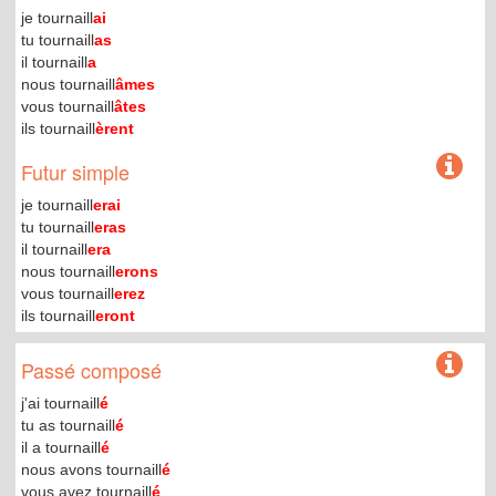
je tournaill
ai
tu tournaill
as
il tournaill
a
nous tournaill
âmes
vous tournaill
âtes
ils tournaill
èrent
Futur simple
je tournaill
erai
tu tournaill
eras
il tournaill
era
nous tournaill
erons
vous tournaill
erez
ils tournaill
eront
Passé composé
j'ai tournaill
é
tu as tournaill
é
il a tournaill
é
nous avons tournaill
é
vous avez tournaill
é