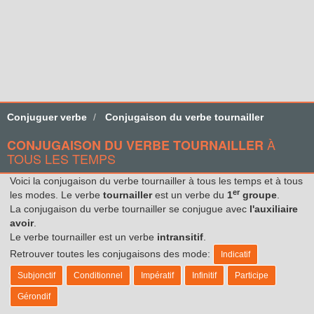
Conjuguer verbe
Conjugaison du verbe tournailler
À
CONJUGAISON DU VERBE TOURNAILLER
TOUS LES TEMPS
Voici la conjugaison du verbe tournailler à tous les temps et à tous
er
les modes. Le verbe
tournailler
est un verbe du
1
groupe
.
La conjugaison du verbe tournailler se conjugue avec
l'auxiliaire
avoir
.
Le verbe tournailler est un verbe
intransitif
.
Retrouver toutes les conjugaisons des mode:
Indicatif
Subjonctif
Conditionnel
Impératif
Infinitif
Participe
Gérondif