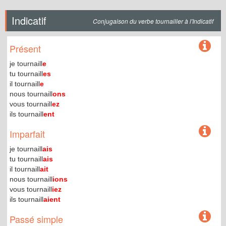
Indicatif
Conjugaison du verbe tournailler à l'Indicatif
Présent
je tournaill
e
tu tournaill
es
il tournaill
e
nous tournaill
ons
vous tournaill
ez
ils tournaill
ent
Imparfait
je tournaill
ais
tu tournaill
ais
il tournaill
ait
nous tournaill
ions
vous tournaill
iez
ils tournaill
aient
Passé simple