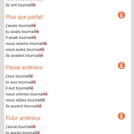
ils ont tournaill
é
Plus que parfait
j'avais tournaill
é
tu avais tournaill
é
il avait tournaill
é
nous avions tournaill
é
vous aviez tournaill
é
ils avaient tournaill
é
Passé antérieur
j'eus tournaill
é
tu eus tournaill
é
il eut tournaill
é
nous eûmes tournaill
é
vous eûtes tournaill
é
ils eurent tournaill
é
Futur antérieur
j'aurai tournaill
é
tu auras tournaill
é