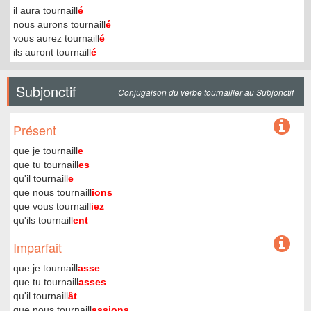
il aura tournaill
é
nous aurons tournaill
é
vous aurez tournaill
é
ils auront tournaill
é
Subjonctif
Conjugaison du verbe tournailler au Subjonctif
Présent
que je tournaill
e
que tu tournaill
es
qu'il tournaill
e
que nous tournaill
ions
que vous tournaill
iez
qu'ils tournaill
ent
Imparfait
que je tournaill
asse
que tu tournaill
asses
qu'il tournaill
ât
que nous tournaill
assions