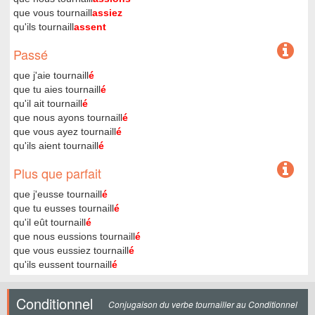
que vous tournaill
assiez
qu'ils tournaill
assent
Passé
que j'aie tournaill
é
que tu aies tournaill
é
qu'il ait tournaill
é
que nous ayons tournaill
é
que vous ayez tournaill
é
qu'ils aient tournaill
é
Plus que parfait
que j'eusse tournaill
é
que tu eusses tournaill
é
qu'il eût tournaill
é
que nous eussions tournaill
é
que vous eussiez tournaill
é
qu'ils eussent tournaill
é
Conditionnel
Conjugaison du verbe tournailler au Conditionnel