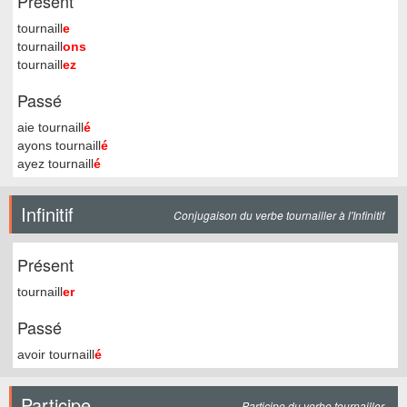
Présent
tournaill
e
tournaill
ons
tournaill
ez
Passé
aie tournaill
é
ayons tournaill
é
ayez tournaill
é
Infinitif
Conjugaison du verbe tournailler à l'Infinitif
Présent
tournaill
er
Passé
avoir tournaill
é
Participe
Participe du verbe tournailler