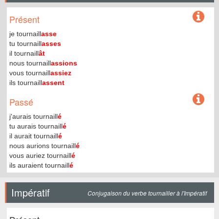
Présent
je tournaill
asse
tu tournaill
asses
il tournaill
ât
nous tournaill
assions
vous tournaill
assiez
ils tournaill
assent
Passé
j'aurais tournaill
é
tu aurais tournaill
é
il aurait tournaill
é
nous aurions tournaill
é
vous auriez tournaill
é
ils auraient tournaill
é
Impératif
Conjugaison du verbe tournailler à l'Impératif