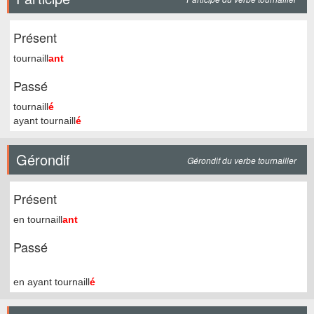
Présent
tournaill
ant
Passé
tournaill
é
ayant tournaill
é
Gérondif
Gérondif du verbe tournailler
Présent
en tournaill
ant
Passé
en ayant tournaill
é