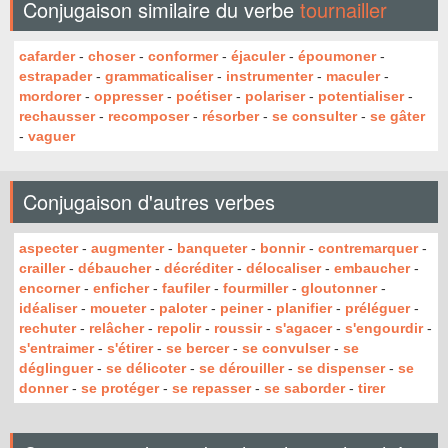
Conjugaison similaire du verbe
tournailler
cafarder
-
choser
-
conformer
-
éjaculer
-
époumoner
-
estrapader
-
grammaticaliser
-
instrumenter
-
maculer
-
mordorer
-
oppresser
-
poétiser
-
polariser
-
potentialiser
-
rechausser
-
recomposer
-
résorber
-
se consulter
-
se gâter
-
vaguer
Conjugaison d'autres verbes
aspecter
-
augmenter
-
banqueter
-
bonnir
-
contremarquer
-
crailler
-
débaucher
-
décréditer
-
délocaliser
-
embaucher
-
encorner
-
enficher
-
faufiler
-
fourmiller
-
gloutonner
-
idéaliser
-
moueter
-
paloter
-
peiner
-
planifier
-
préléguer
-
rechuter
-
relâcher
-
repolir
-
roussir
-
s'agacer
-
s'engourdir
-
s'entraimer
-
s'étirer
-
se bercer
-
se convulser
-
se
déglinguer
-
se délicoter
-
se dérouiller
-
se dispenser
-
se
donner
-
se protéger
-
se repasser
-
se saborder
-
tirer