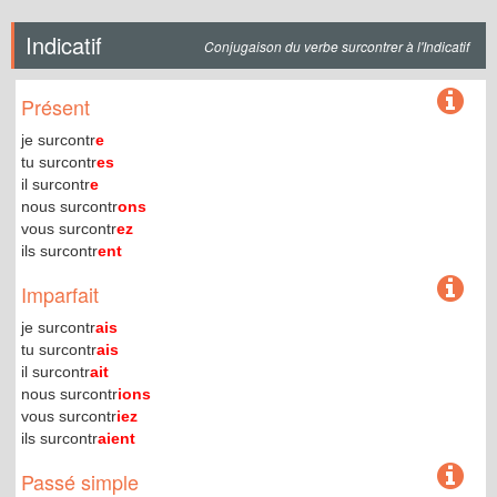
Indicatif
Conjugaison du verbe surcontrer à l'Indicatif
Présent
je surcontr
e
tu surcontr
es
il surcontr
e
nous surcontr
ons
vous surcontr
ez
ils surcontr
ent
Imparfait
je surcontr
ais
tu surcontr
ais
il surcontr
ait
nous surcontr
ions
vous surcontr
iez
ils surcontr
aient
Passé simple