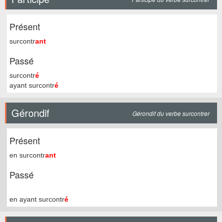
Présent
surcontr
ant
Passé
surcontr
é
ayant surcontr
é
Gérondif
Gérondif du verbe surcontrer
Présent
en surcontr
ant
Passé
en ayant surcontr
é