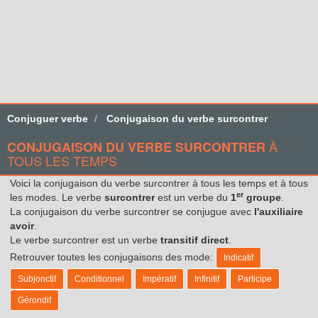
Conjuguer verbe
Conjugaison du verbe surcontrer
À
CONJUGAISON DU VERBE SURCONTRER
TOUS LES TEMPS
Voici la conjugaison du verbe surcontrer à tous les temps et à tous
er
les modes. Le verbe
surcontrer
est un verbe du
1
groupe
.
La conjugaison du verbe surcontrer se conjugue avec
l'auxiliaire
avoir
.
Le verbe surcontrer est un verbe
transitif direct
.
Retrouver toutes les conjugaisons des mode:
Indicatif
Subjonctif
Conditionnel
Impératif
Infinitif
Participe
Gérondif