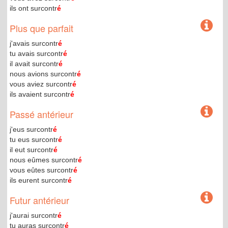
ils ont surcontr
é
Plus que parfait
j'avais surcontr
é
tu avais surcontr
é
il avait surcontr
é
nous avions surcontr
é
vous aviez surcontr
é
ils avaient surcontr
é
Passé antérieur
j'eus surcontr
é
tu eus surcontr
é
il eut surcontr
é
nous eûmes surcontr
é
vous eûtes surcontr
é
ils eurent surcontr
é
Futur antérieur
j'aurai surcontr
é
tu auras surcontr
é