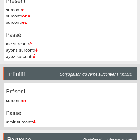
Présent
surcontr
e
surcontr
ons
surcontr
ez
Passé
aie surcontr
é
ayons surcontr
é
ayez surcontr
é
Infinitif
Conjugaison du verbe surcontrer à l'Infinitif
Présent
surcontr
er
Passé
avoir surcontr
é
Participe
Participe du verbe surcontrer