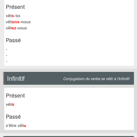
Présent
vêt
s
-toi
vêt
ons
-nous
vêt
ez
-vous
Passé
-
-
-
Infinitif
Conjugaison du verbe se vêtir à l'Infinitif
Présent
vêt
ir
Passé
s'être vêt
u