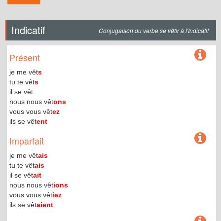
Indicatif
Conjugaison du verbe se vêtir à l'Indicatif
Présent
je me vêt
s
tu te vêt
s
il se vêt
nous nous vêt
ons
vous vous vêt
ez
ils se vêt
ent
Imparfait
je me vêt
ais
tu te vêt
ais
il se vêt
ait
nous nous vêt
ions
vous vous vêt
iez
ils se vêt
aient