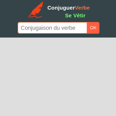
Conjuguer
Verbe
Se Vêtir
OK