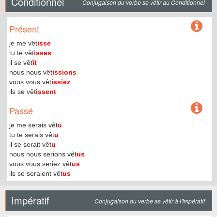
Conditionnel
Conjugaison du verbe se vêtir au Conditionnel
Présent
je me vêt
isse
tu te vêt
isses
il se vêt
ît
nous nous vêt
issions
vous vous vêt
issiez
ils se vêt
issent
Passé
je me serais vêt
u
tu te serais vêt
u
il se serait vêt
u
nous nous serions vêt
us
vous vous seriez vêt
us
ils se seraient vêt
us
Impératif
Conjugaison du verbe se vêtir à l'Impératif