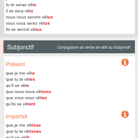
tu te seras vêt
u
il se sera vêt
u
nous nous serons vêt
us
vous vous serez vêt
us
ils se seront vêt
us
Subjonctif
Conjugaison du verbe se vêtir au Subjonctif
Présent
que je me vêt
e
que tu te vêt
es
qu'il se vêt
e
que nous nous vêt
ions
que vous vous vêt
iez
qu'ils se vêt
ent
Imparfait
que je me vêt
isse
que tu te vêt
isses
qu'il se vêt
ît