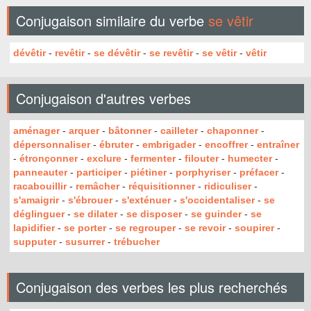
Conjugaison similaire du verbe
se vêtir
dévêtir
-
revêtir
-
se dévêtir
-
se revêtir
-
se vêtir
-
vêtir
Conjugaison d'autres verbes
aménager
-
arquer
-
bâtonner
-
cailleter
-
chaponner
-
dépersonnaliser
-
ébruter
-
embrigader
-
encoffrer
-
entraîner
-
étronçonner
-
exclure
-
fermenter
-
filouter
-
humecter
-
panneauter
-
participer
-
piétiner
-
porphyriser
-
préfacer
-
racabouillir
-
remâcher
-
réquisitionner
-
ridiculiser
-
s'amaigrir
-
s'ébrouer
-
s'exténuer
-
s'occidentaliser
-
se
déglinguer
-
se dilater
-
se disposer
-
se guinder
-
se
lapidifier
-
se porter
-
se regrouper
-
se revoir
-
soupirer
-
supputer
-
susurrer
-
trébucher
Conjugaison des verbes les plus recherchés