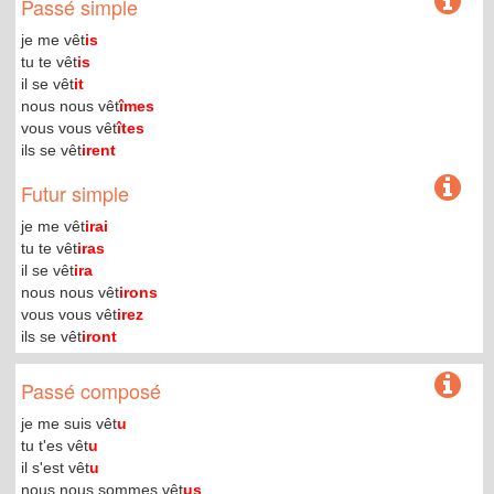
Passé simple
je me vêt
is
tu te vêt
is
il se vêt
it
nous nous vêt
îmes
vous vous vêt
îtes
ils se vêt
irent
Futur simple
je me vêt
irai
tu te vêt
iras
il se vêt
ira
nous nous vêt
irons
vous vous vêt
irez
ils se vêt
iront
Passé composé
je me suis vêt
u
tu t'es vêt
u
il s'est vêt
u
nous nous sommes vêt
us