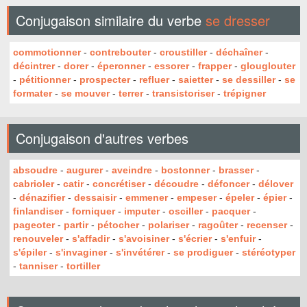
Conjugaison similaire du verbe
se dresser
commotionner
-
contrebouter
-
croustiller
-
déchaîner
-
décintrer
-
dorer
-
éperonner
-
essorer
-
frapper
-
glouglouter
-
pétitionner
-
prospecter
-
refluer
-
saietter
-
se dessiller
-
se
formater
-
se mouver
-
terrer
-
transistoriser
-
trépigner
Conjugaison d'autres verbes
absoudre
-
augurer
-
aveindre
-
bostonner
-
brasser
-
cabrioler
-
catir
-
concrétiser
-
découdre
-
défoncer
-
délover
-
dénazifier
-
dessaisir
-
emmener
-
empeser
-
épeler
-
épier
-
finlandiser
-
forniquer
-
imputer
-
osciller
-
pacquer
-
pageoter
-
partir
-
pétocher
-
polariser
-
ragoûter
-
recenser
-
renouveler
-
s'affadir
-
s'avoisiner
-
s'écrier
-
s'enfuir
-
s'épiler
-
s'invaginer
-
s'invétérer
-
se prodiguer
-
stéréotyper
-
tanniser
-
tortiller