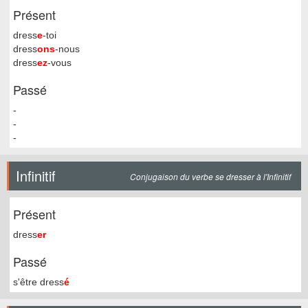
Présent
dress
e
-toi
dress
ons
-nous
dress
ez
-vous
Passé
-
-
-
Infinitif
Conjugaison du verbe se dresser à l'Infinitif
Présent
dress
er
Passé
s'être dress
é