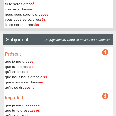
tu te seras dress
é
il se sera dress
é
nous nous serons dress
és
vous vous serez dress
és
ils se seront dress
és
Subjonctif
Conjugaison du verbe se dresser au Subjonctif
Présent
que je me dress
e
que tu te dress
es
qu'il se dress
e
que nous nous dress
ions
que vous vous dress
iez
qu'ils se dress
ent
Imparfait
que je me dress
asse
que tu te dress
asses
qu'il se dress
ât