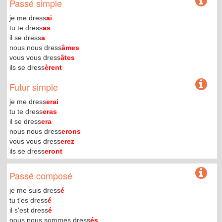
Passé simple
je me dress
ai
tu te dress
as
il se dress
a
nous nous dress
âmes
vous vous dress
âtes
ils se dress
èrent
Futur simple
je me dress
erai
tu te dress
eras
il se dress
era
nous nous dress
erons
vous vous dress
erez
ils se dress
eront
Passé composé
je me suis dress
é
tu t'es dress
é
il s'est dress
é
nous nous sommes dress
és