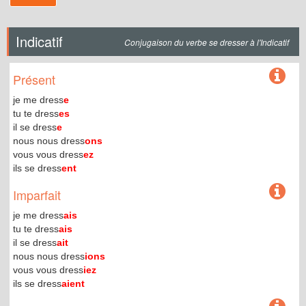
Indicatif
Conjugaison du verbe se dresser à l'Indicatif
Présent
je me dress
e
tu te dress
es
il se dress
e
nous nous dress
ons
vous vous dress
ez
ils se dress
ent
Imparfait
je me dress
ais
tu te dress
ais
il se dress
ait
nous nous dress
ions
vous vous dress
iez
ils se dress
aient