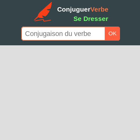
Conjuguer
Verbe
Se Dresser
OK