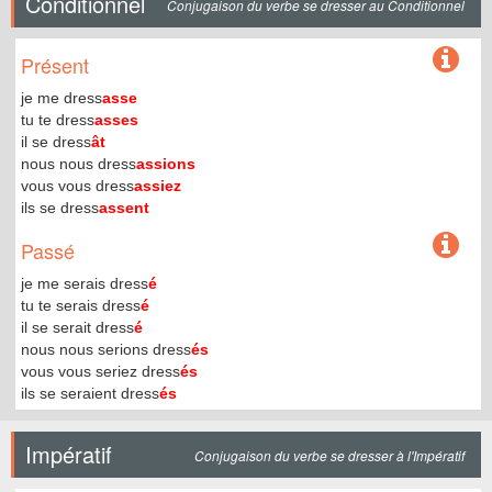
Conditionnel
Conjugaison du verbe se dresser au Conditionnel
Présent
je me dress
asse
tu te dress
asses
il se dress
ât
nous nous dress
assions
vous vous dress
assiez
ils se dress
assent
Passé
je me serais dress
é
tu te serais dress
é
il se serait dress
é
nous nous serions dress
és
vous vous seriez dress
és
ils se seraient dress
és
Impératif
Conjugaison du verbe se dresser à l'Impératif