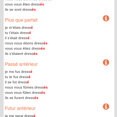
vous vous êtes dress
és
ils se sont dress
és
Plus que parfait
je m'étais dress
é
tu t'étais dress
é
il s'était dress
é
nous nous étions dress
és
vous vous étiez dress
és
ils s'étaient dress
és
Passé antérieur
je me fus dress
é
tu te fus dress
é
il se fut dress
é
nous nous fûmes dress
és
vous vous fûtes dress
és
ils se furent dress
és
Futur antérieur
je me serai dress
é