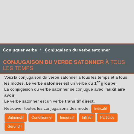
Conjuguer verbe
Conjugaison du verbe satonner
À TOUS
CONJUGAISON DU VERBE SATONNER
LES TEMPS
Voici la conjugaison du verbe satonner à tous les temps et à tous
er
les modes. Le verbe
satonner
est un verbe du
1
groupe
.
La conjugaison du verbe satonner se conjugue avec
l'auxiliaire
avoir
.
Le verbe satonner est un verbe
transitif direct
.
Retrouver toutes les conjugaisons des mode:
Indicatif
Subjonctif
Conditionnel
Impératif
Infinitif
Participe
Gérondif