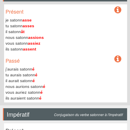
Présent
je satonn
asse
tu satonn
asses
il satonn
ât
nous satonn
assions
vous satonn
assiez
ils satonn
assent
Passé
j'aurais satonn
é
tu aurais satonn
é
il aurait satonn
é
nous aurions satonn
é
vous auriez satonn
é
ils auraient satonn
é
Impératif
Conjugaison du verbe satonner à l'Impératif