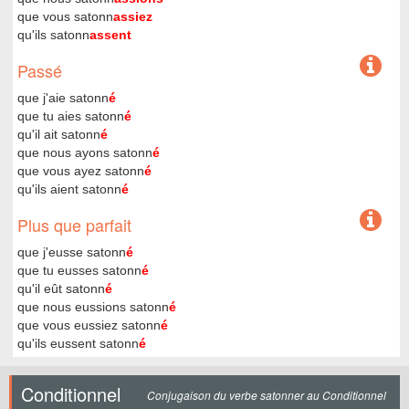
que vous satonn
assiez
qu'ils satonn
assent
Passé
que j'aie satonn
é
que tu aies satonn
é
qu'il ait satonn
é
que nous ayons satonn
é
que vous ayez satonn
é
qu'ils aient satonn
é
Plus que parfait
que j'eusse satonn
é
que tu eusses satonn
é
qu'il eût satonn
é
que nous eussions satonn
é
que vous eussiez satonn
é
qu'ils eussent satonn
é
Conditionnel
Conjugaison du verbe satonner au Conditionnel