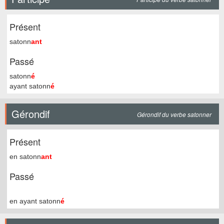
Présent
satonn
ant
Passé
satonn
é
ayant satonn
é
Gérondif
Gérondif du verbe satonner
Présent
en satonn
ant
Passé
en ayant satonn
é