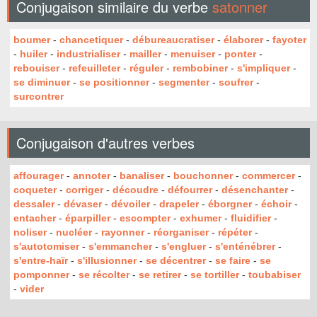
Conjugaison similaire du verbe
satonner
boumer
-
chancetiquer
-
débureaucratiser
-
élaborer
-
fayoter
-
huiler
-
industrialiser
-
mailler
-
menuiser
-
ponter
-
rebouiser
-
refeuilleter
-
réguler
-
rembobiner
-
s'impliquer
-
se diminuer
-
se positionner
-
segmenter
-
soufrer
-
surcontrer
Conjugaison d'autres verbes
affourager
-
annoter
-
banaliser
-
bouchonner
-
commercer
-
coqueter
-
corriger
-
découdre
-
défourrer
-
désenchanter
-
dessaler
-
dévaser
-
dévoiler
-
drapeler
-
éborgner
-
échoir
-
entacher
-
éparpiller
-
escompter
-
exhumer
-
fluidifier
-
noliser
-
nucléer
-
rayonner
-
réorganiser
-
répéter
-
s'autotomiser
-
s'emmancher
-
s'engluer
-
s'enténébrer
-
s'entre-haïr
-
s'illusionner
-
se décentrer
-
se faire
-
se
pomponner
-
se récolter
-
se retirer
-
se tortiller
-
toubabiser
-
vider