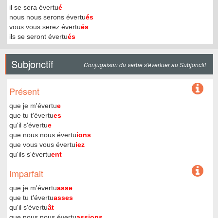
il se sera évertu
é
nous nous serons évertu
és
vous vous serez évertu
és
ils se seront évertu
és
Subjonctif
Conjugaison du verbe s'évertuer au Subjonctif
Présent
que je m'évertu
e
que tu t'évertu
es
qu'il s'évertu
e
que nous nous évertu
ions
que vous vous évertu
iez
qu'ils s'évertu
ent
Imparfait
que je m'évertu
asse
que tu t'évertu
asses
qu'il s'évertu
ât
que nous nous évertu
assions