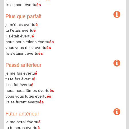
ils se sont évertu
és
Plus que parfait
je m'étais évertu
é
tu t'étais évertu
é
il s'était évertu
é
nous nous étions évertu
és
vous vous étiez évertu
és
ils s'étaient évertu
és
Passé antérieur
je me fus évertu
é
tu te fus évertu
é
il se fut évertu
é
nous nous fûmes évertu
és
vous vous fûtes évertu
és
ils se furent évertu
és
Futur antérieur
je me serai évertu
é
tu te seras évertu
é