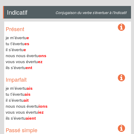
Indicatif
Conjugaison du verbe s'évertuer à l'Indicatif
Présent
je m'évertu
e
tu t'évertu
es
il s'évertu
e
nous nous évertu
ons
vous vous évertu
ez
ils s'évertu
ent
Imparfait
je m'évertu
ais
tu t'évertu
ais
il s'évertu
ait
nous nous évertu
ions
vous vous évertu
iez
ils s'évertu
aient
Passé simple