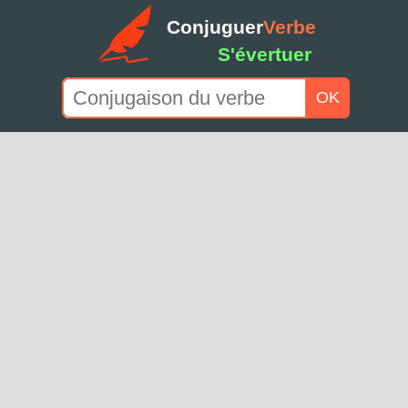
Conjuguer
Verbe
S'évertuer
OK