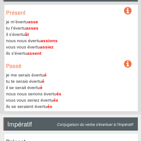
Présent
je m'évertu
asse
tu t'évertu
asses
il s'évertu
ât
nous nous évertu
assions
vous vous évertu
assiez
ils s'évertu
assent
Passé
je me serais évertu
é
tu te serais évertu
é
il se serait évertu
é
nous nous serions évertu
és
vous vous seriez évertu
és
ils se seraient évertu
és
Impératif
Conjugaison du verbe s'évertuer à l'Impératif