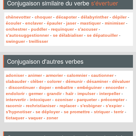
Conjugaison similaire du verbe
s'évertuer
chènevotter
-
choquer
-
décapoter
-
délabyrinther
-
dépiler
-
écouler
-
enclaver
-
épauler
-
jaser
-
mastiquer
-
minimiser
-
orchestrer
-
puddler
-
requinquer
-
s'accuser
-
s'autosuggestionner
-
se délabialiser
-
se dépatouiller
-
swinguer
-
treillisser
Conjugaison d'autres verbes
adoniser
-
animer
-
armorier
-
calomnier
-
cautionner
-
clabauder
-
cléber
-
colorer
-
démunir
-
désaminer
-
dévaluer
-
discontinuer
-
doper
-
embattre
-
embéguiner
-
encorder
-
endolorir
-
germer
-
grandir
-
haïr
-
impulser
-
interpeller
-
intervertir
-
intoxiquer
-
ozoniser
-
parqueter
-
précompter
-
racornir
-
rechristianiser
-
replacer
-
s'esbigner
-
s'expier
-
s'hypnotiser
-
se déployer
-
se promettre
-
striquer
-
terrir
-
tictaquer
-
vaquer
-
zoner