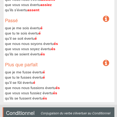
que vous vous évertu
assiez
qu'ils s'évertu
assent
Passé
que je me sois évertu
é
que tu te sois évertu
é
qu'il se soit évertu
é
que nous nous soyons évertu
és
que vous vous soyez évertu
és
qu'ils se soient évertu
és
Plus que parfait
que je me fusse évertu
é
que tu te fusses évertu
é
qu'il se fût évertu
é
que nous nous fussions évertu
és
que vous vous fussiez évertu
és
qu'ils se fussent évertu
és
Conditionnel
Conjugaison du verbe s'évertuer au Conditionnel