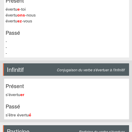
Présent
évertu
e
-toi
évertu
ons
-nous
évertu
ez
-vous
Passé
-
-
-
Infinitif
Conjugaison du verbe s'évertuer à l'Infinitif
Présent
s'évertu
er
Passé
s'être évertu
é
Participe
Participe du verbe s'évertuer