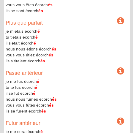
vous vous êtes écorch
és
ils se sont écorch
és
Plus que parfait
je m'étais écorch
é
tu t'étais écorch
é
il s'était écorch
é
nous nous étions écorch
és
vous vous étiez écorch
és
ils s'étaient écorch
és
Passé antérieur
je me fus écorch
é
tu te fus écorch
é
il se fut écorch
é
nous nous fûmes écorch
és
vous vous fûtes écorch
és
ils se furent écorch
és
Futur antérieur
je me serai écorch
é