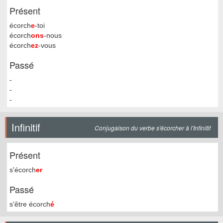
Présent
écorch
e
-toi
écorch
ons
-nous
écorch
ez
-vous
Passé
-
-
-
Infinitif
Conjugaison du verbe s'écorcher à l'Infinitif
Présent
s'écorch
er
Passé
s'être écorch
é