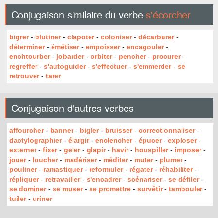
Conjugaison similaire du verbe
s'écorcher
bigrer
-
blutiner
-
clapoter
-
coloniser
-
décarburer
-
déterminer
-
émétiser
-
empoisser
-
encagouler
-
enchtourber
-
jobarder
-
orbiter
-
pencher
-
procurer
-
regreffer
-
s'autoguider
-
s'effectuer
-
s'emmerder
-
se
retrouver
-
tarer
Conjugaison d'autres verbes
affourcher
-
banner
-
bigler
-
bruisser
-
correctionnaliser
-
dactylographier
-
élargir
-
enclencher
-
épucer
-
exploser
-
externer
-
fixer
-
geler
-
glapir
-
havir
-
houspiller
-
imposer
-
jouer
-
loucher
-
madériser
-
méditer
-
muter
-
plumer
-
pouliner
-
ramastiquer
-
reformuler
-
régater
-
réhabiliter
-
répliquer
-
retravailler
-
s'encadrer
-
scénariser
-
se défiler
-
se dominer
-
se muser
-
se promettre
-
survêtir
-
tambouler
-
tuiler
-
uriner