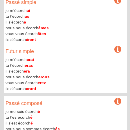
Passé simple
je m'écorch
ai
tu t'écorch
as
il s'écorch
a
nous nous écorch
âmes
vous vous écorch
âtes
ils s'écorch
èrent
Futur simple
je m'écorch
erai
tu t'écorch
eras
il s'écorch
era
nous nous écorch
erons
vous vous écorch
erez
ils s'écorch
eront
Passé composé
je me suis écorch
é
tu t'es écorch
é
il s'est écorch
é
nous nous sommes écorch
és