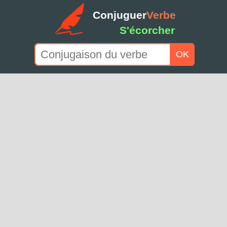
Conjuguer
Verbe
S'écorcher
OK