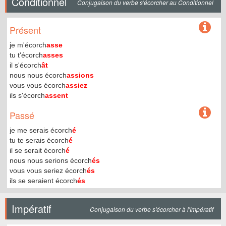
Conditionnel
Conjugaison du verbe s'écorcher au Conditionnel
Présent
je m'écorch
asse
tu t'écorch
asses
il s'écorch
ât
nous nous écorch
assions
vous vous écorch
assiez
ils s'écorch
assent
Passé
je me serais écorch
é
tu te serais écorch
é
il se serait écorch
é
nous nous serions écorch
és
vous vous seriez écorch
és
ils se seraient écorch
és
Impératif
Conjugaison du verbe s'écorcher à l'Impératif