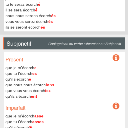
tu te seras écorch
é
il se sera écorch
é
nous nous serons écorch
és
vous vous serez écorch
és
ils se seront écorch
és
Subjonctif
Conjugaison du verbe s'écorcher au Subjonctif
Présent
que je m'écorch
e
que tu t'écorch
es
qu'il s'écorch
e
que nous nous écorch
ions
que vous vous écorch
iez
qu'ils s'écorch
ent
Imparfait
que je m'écorch
asse
que tu t'écorch
asses
qu'il s'écorch
ât