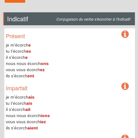
Indicatif
Conjugaison du verbe s'écorcher à l'Indicatif
Présent
je m'écorch
e
tu t'écorch
es
il s'écorch
e
nous nous écorch
ons
vous vous écorch
ez
ils s'écorch
ent
Imparfait
je m'écorch
ais
tu t'écorch
ais
il s'écorch
ait
nous nous écorch
ions
vous vous écorch
iez
ils s'écorch
aient