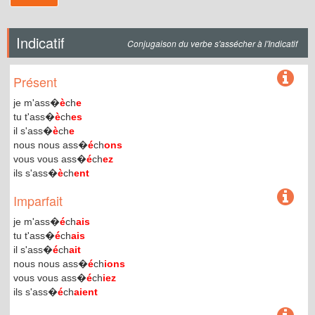
Indicatif
Conjugaison du verbe s'assécher à l'Indicatif
Présent
je m'ass�
è
ch
e
tu t'ass�
è
ch
es
il s'ass�
è
ch
e
nous nous ass�
é
ch
ons
vous vous ass�
é
ch
ez
ils s'ass�
è
ch
ent
Imparfait
je m'ass�
é
ch
ais
tu t'ass�
é
ch
ais
il s'ass�
é
ch
ait
nous nous ass�
é
ch
ions
vous vous ass�
é
ch
iez
ils s'ass�
é
ch
aient