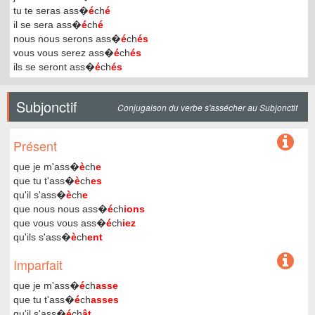
tu te seras ass�
é
ch
é
il se sera ass�
é
ch
é
nous nous serons ass�
é
ch
és
vous vous serez ass�
é
ch
és
ils se seront ass�
é
ch
és
Subjonctif
Conjugaison du verbe s'assécher au Subjonctif
Présent
que je m'ass�
è
ch
e
que tu t'ass�
è
ch
es
qu'il s'ass�
è
ch
e
que nous nous ass�
é
ch
ions
que vous vous ass�
é
ch
iez
qu'ils s'ass�
è
ch
ent
Imparfait
que je m'ass�
é
ch
asse
que tu t'ass�
é
ch
asses
qu'il s'ass�
é
ch
ât