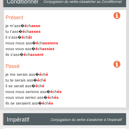
Conditionnel
Conjugaison du verbe s'assécher au Conditionnel
Présent
je m'ass�
é
ch
asse
tu t'ass�
é
ch
asses
il s'ass�
é
ch
ât
nous nous ass�
é
ch
assions
vous vous ass�
é
ch
assiez
ils s'ass�
é
ch
assent
Passé
je me serais ass�
é
ch
é
tu te serais ass�
é
ch
é
il se serait ass�
é
ch
é
nous nous serions ass�
é
ch
és
vous vous seriez ass�
é
ch
és
ils se seraient ass�
é
ch
és
Impératif
Conjugaison du verbe s'assécher à l'Impératif