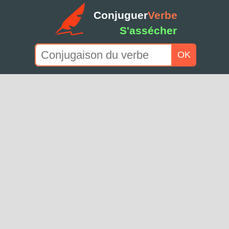
Conjuguer
Verbe
S'assécher
OK