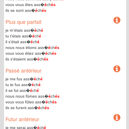
vous vous êtes ass�
é
ch
és
ils se sont ass�
é
ch
és
Plus que parfait
je m'étais ass�
é
ch
é
tu t'étais ass�
é
ch
é
il s'était ass�
é
ch
é
nous nous étions ass�
é
ch
és
vous vous étiez ass�
é
ch
és
ils s'étaient ass�
é
ch
és
Passé antérieur
je me fus ass�
é
ch
é
tu te fus ass�
é
ch
é
il se fut ass�
é
ch
é
nous nous fûmes ass�
é
ch
és
vous vous fûtes ass�
é
ch
és
ils se furent ass�
é
ch
és
Futur antérieur
je me serai ass�
é
ch
é