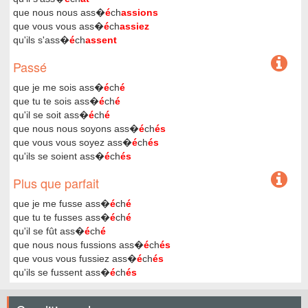
que nous nous ass�
é
ch
assions
que vous vous ass�
é
ch
assiez
qu'ils s'ass�
é
ch
assent
Passé
que je me sois ass�
é
ch
é
que tu te sois ass�
é
ch
é
qu'il se soit ass�
é
ch
é
que nous nous soyons ass�
é
ch
és
que vous vous soyez ass�
é
ch
és
qu'ils se soient ass�
é
ch
és
Plus que parfait
que je me fusse ass�
é
ch
é
que tu te fusses ass�
é
ch
é
qu'il se fût ass�
é
ch
é
que nous nous fussions ass�
é
ch
és
que vous vous fussiez ass�
é
ch
és
qu'ils se fussent ass�
é
ch
és