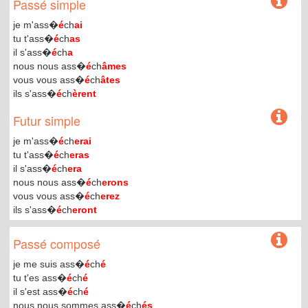
Passé simple
je m'ass�
é
ch
ai
tu t'ass�
é
ch
as
il s'ass�
é
ch
a
nous nous ass�
é
ch
âmes
vous vous ass�
é
ch
âtes
ils s'ass�
é
ch
èrent
Futur simple
je m'ass�
é
ch
erai
tu t'ass�
é
ch
eras
il s'ass�
é
ch
era
nous nous ass�
é
ch
erons
vous vous ass�
é
ch
erez
ils s'ass�
é
ch
eront
Passé composé
je me suis ass�
é
ch
é
tu t'es ass�
é
ch
é
il s'est ass�
é
ch
é
nous nous sommes ass�
é
ch
és