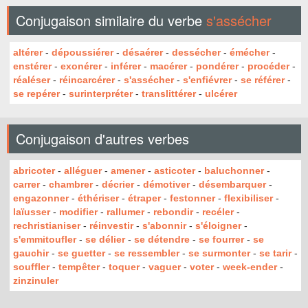
Conjugaison similaire du verbe
s'assécher
altérer
-
dépoussiérer
-
désaérer
-
dessécher
-
émécher
-
enstérer
-
exonérer
-
inférer
-
macérer
-
pondérer
-
procéder
-
réaléser
-
réincarcérer
-
s'assécher
-
s'enfiévrer
-
se référer
-
se repérer
-
surinterpréter
-
translittérer
-
ulcérer
Conjugaison d'autres verbes
abricoter
-
alléguer
-
amener
-
asticoter
-
baluchonner
-
carrer
-
chambrer
-
décrier
-
démotiver
-
désembarquer
-
engazonner
-
éthériser
-
étraper
-
festonner
-
flexibiliser
-
laïusser
-
modifier
-
rallumer
-
rebondir
-
recéler
-
rechristianiser
-
réinvestir
-
s'abonnir
-
s'éloigner
-
s'emmitoufler
-
se délier
-
se détendre
-
se fourrer
-
se
gauchir
-
se guetter
-
se ressembler
-
se surmonter
-
se tarir
-
souffler
-
tempêter
-
toquer
-
vaguer
-
voter
-
week-ender
-
zinzinuler