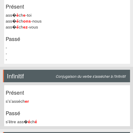
Présent
ass�
è
ch
e
-toi
ass�
é
ch
ons
-nous
ass�
é
ch
ez
-vous
Passé
-
-
-
Infinitif
Conjugaison du verbe s'assécher à l'Infinitif
Présent
s's'asséch
er
Passé
s'être ass�
é
ch
é