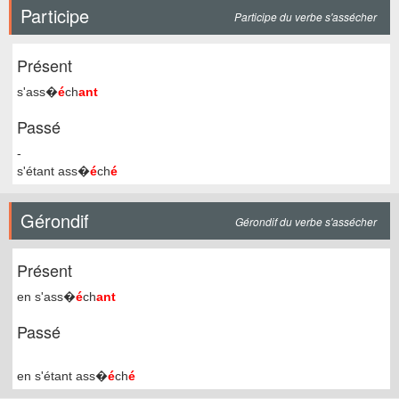
Participe
Participe du verbe s'assécher
Présent
s'ass�
é
ch
ant
Passé
-
s'étant ass�
é
ch
é
Gérondif
Gérondif du verbe s'assécher
Présent
en s'ass�
é
ch
ant
Passé
en s'étant ass�
é
ch
é