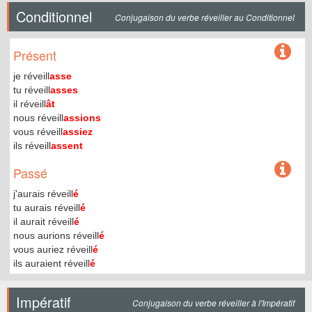
Conditionnel
Conjugaison du verbe réveiller au Conditionnel
Présent
je réveill
asse
tu réveill
asses
il réveill
ât
nous réveill
assions
vous réveill
assiez
ils réveill
assent
Passé
j'aurais réveill
é
tu aurais réveill
é
il aurait réveill
é
nous aurions réveill
é
vous auriez réveill
é
ils auraient réveill
é
Impératif
Conjugaison du verbe réveiller à l'Impératif