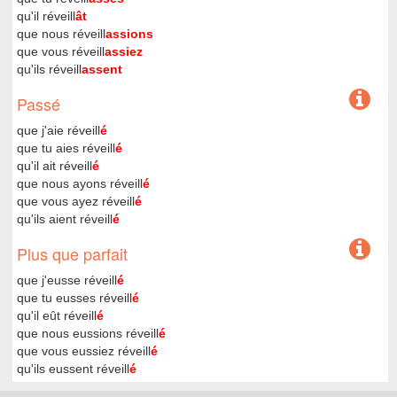
qu'il réveill
ât
que nous réveill
assions
que vous réveill
assiez
qu'ils réveill
assent
Passé
que j'aie réveill
é
que tu aies réveill
é
qu'il ait réveill
é
que nous ayons réveill
é
que vous ayez réveill
é
qu'ils aient réveill
é
Plus que parfait
que j'eusse réveill
é
que tu eusses réveill
é
qu'il eût réveill
é
que nous eussions réveill
é
que vous eussiez réveill
é
qu'ils eussent réveill
é