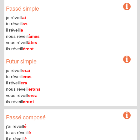
Passé simple
je réveill
ai
tu réveill
as
il réveill
a
nous réveill
âmes
vous réveill
âtes
ils réveill
èrent
Futur simple
je réveill
erai
tu réveill
eras
il réveill
era
nous réveill
erons
vous réveill
erez
ils réveill
eront
Passé composé
j'ai réveill
é
tu as réveill
é
il a réveill
é