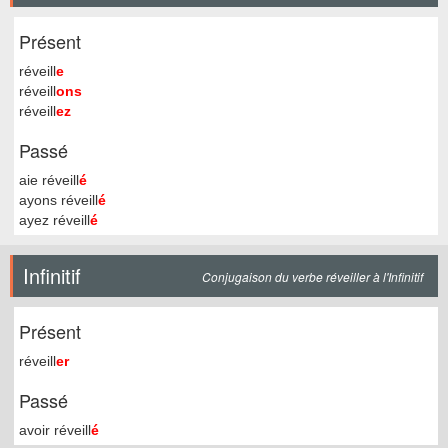
Présent
réveill
e
réveill
ons
réveill
ez
Passé
aie réveill
é
ayons réveill
é
ayez réveill
é
Infinitif
Conjugaison du verbe réveiller à l'Infinitif
Présent
réveill
er
Passé
avoir réveill
é