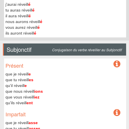
j'aurai réveill
é
tu auras réveill
é
il aura réveill
é
nous aurons réveill
é
vous aurez réveill
é
ils auront réveill
é
Subjonctif
Conjugaison du verbe réveiller au Subjonctif
Présent
que je réveill
e
que tu réveill
es
qu'il réveill
e
que nous réveill
ions
que vous réveill
iez
qu'ils réveill
ent
Imparfait
que je réveill
asse
que tu réveill
asses