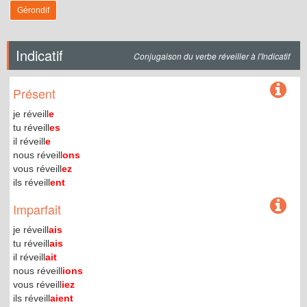
Gérondif
Indicatif
Conjugaison du verbe réveiller à l'Indicatif
Présent
je réveill
e
tu réveill
es
il réveill
e
nous réveill
ons
vous réveill
ez
ils réveill
ent
Imparfait
je réveill
ais
tu réveill
ais
il réveill
ait
nous réveill
ions
vous réveill
iez
ils réveill
aient