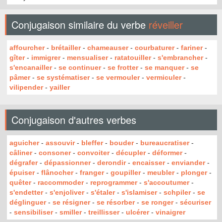
Conjugaison similaire du verbe
réveiller
affourcher
-
brétailler
-
chameauser
-
courbaturer
-
fariner
-
gîter
-
immigrer
-
mensualiser
-
ratatouiller
-
s'embrancher
-
s'encanailler
-
se continuer
-
se frotter
-
se manquer
-
se
pâmer
-
se systématiser
-
se vermouler
-
vermiculer
-
vilipender
-
yailler
Conjugaison d'autres verbes
aguicher
-
assouvir
-
bleffer
-
bouder
-
bureaucratiser
-
câliner
-
consoner
-
convoiter
-
décupler
-
déformer
-
dégrafer
-
dépassionner
-
derondir
-
encaisser
-
enviander
-
épuiser
-
flânocher
-
franger
-
goupiller
-
meubler
-
plonger
-
quêter
-
raccommoder
-
reprogrammer
-
s'accoutumer
-
s'endetter
-
s'enjoliver
-
s'étaler
-
s'islamiser
-
schpiler
-
se
déglinguer
-
se résigner
-
se résorber
-
se ronger
-
sécuriser
-
sensibiliser
-
smiller
-
treillisser
-
ulcérer
-
vinaigrer