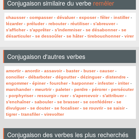
Conjugaison similaire du verbe
remêler
chausser
-
compasser
-
dévaluer
-
exposer
-
fêler
-
instiller
-
lézarder
-
préluder
-
rebouter
-
réutiliser
-
s'abreuver
-
s'afficher
-
s'apprêter
-
s'indemniser
-
se désabonner
-
se
désarticuler
-
se dessoûler
-
se hâter
-
tirebouchonner
-
virer
Conjugaison d'autres verbes
amortir
-
anordir
-
assavoir
-
baster
-
buser
-
causer
-
concilier
-
débarboter
-
dégoutter
-
dézinguer
-
distendre
-
engommer
-
épiner
-
fourcher
-
harponner
-
infester
-
irriter
-
marchander
-
meurtrir
-
paleter
-
perdre
-
pérorer
-
persécuter
-
porphyriser
-
ressurgir
-
ruer
-
s'apercevoir
-
s'attribuer
-
s'enchaîner
-
sabouler
-
se brasser
-
se confédérer
-
se
divulguer
-
se douter
-
se focaliser
-
se rouvrir
-
se saisir
-
tigrer
-
transfiler
-
virevolter
Conjugaison des verbes les plus recherchés