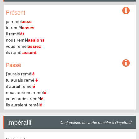
Présent
je remêl
asse
tu remêl
asses
il remêl
ât
nous remêl
assions
vous remêl
assiez
ils remêl
assent
Passé
j'aurais remêl
é
tu aurais remêl
é
il aurait remêl
é
nous aurions remêl
é
vous auriez remêl
é
ils auraient remêl
é
Impératif
Conjugaison du verbe remêler à l'Impératif