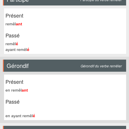
Présent
remêl
ant
Passé
remêl
é
ayant remêl
é
Gérondif
Gérondif du verbe remêler
Présent
en remêl
ant
Passé
en ayant remêl
é