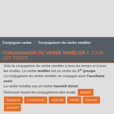
Conjuguer verbe
Conjugaison du verbe remêler
À TOUS
CONJUGAISON DU VERBE REMÊLER
LES TEMPS
Voici la conjugaison du verbe remêler à tous les temps et à tous
er
les modes. Le verbe
remêler
est un verbe du
1
groupe
.
La conjugaison du verbe remêler se conjugue avec
l'auxiliaire
avoir
.
Le verbe remêler est un verbe
transitif direct
.
Retrouver toutes les conjugaisons des mode:
Indicatif
Subjonctif
Conditionnel
Impératif
Infinitif
Participe
Gérondif