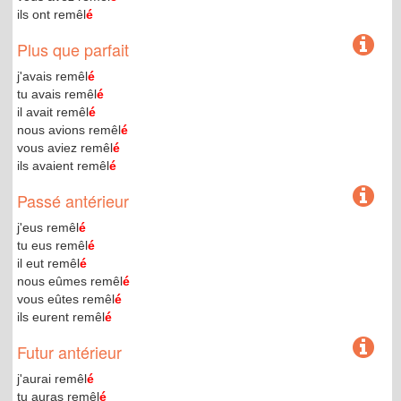
ils ont remêl
é
Plus que parfait
j'avais remêl
é
tu avais remêl
é
il avait remêl
é
nous avions remêl
é
vous aviez remêl
é
ils avaient remêl
é
Passé antérieur
j'eus remêl
é
tu eus remêl
é
il eut remêl
é
nous eûmes remêl
é
vous eûtes remêl
é
ils eurent remêl
é
Futur antérieur
j'aurai remêl
é
tu auras remêl
é