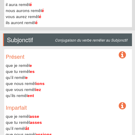
il aura remêl
é
nous aurons remêl
é
vous aurez remêl
é
ils auront remêl
é
Subjonctif
Conjugaison du verbe remêler au Subjonctif
Présent
que je remêl
e
que tu remêl
es
qu'il remêl
e
que nous remêl
ions
que vous remêl
iez
qu'ils remêl
ent
Imparfait
que je remêl
asse
que tu remêl
asses
qu'il remêl
ât
que nous remêl
assions