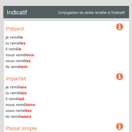
Indicatif
Conjugaison du verbe remêler à l'Indicatif
Présent
je remêl
e
tu remêl
es
il remêl
e
nous remêl
ons
vous remêl
ez
ils remêl
ent
Imparfait
je remêl
ais
tu remêl
ais
il remêl
ait
nous remêl
ions
vous remêl
iez
ils remêl
aient
Passé simple