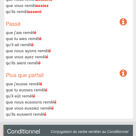
que vous remêl
assiez
qu'ils remêl
assent
Passé
que j'aie remêl
é
que tu aies remêl
é
qu'il ait remêl
é
que nous ayons remêl
é
que vous ayez remêl
é
qu'ils aient remêl
é
Plus que parfait
que j'eusse remêl
é
que tu eusses remêl
é
qu'il eût remêl
é
que nous eussions remêl
é
que vous eussiez remêl
é
qu'ils eussent remêl
é
Conditionnel
Conjugaison du verbe remêler au Conditionnel