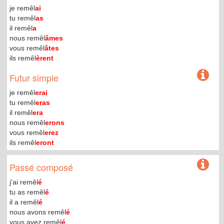
je remêl
ai
tu remêl
as
il remêl
a
nous remêl
âmes
vous remêl
âtes
ils remêl
èrent
Futur simple
je remêl
erai
tu remêl
eras
il remêl
era
nous remêl
erons
vous remêl
erez
ils remêl
eront
Passé composé
j'ai remêl
é
tu as remêl
é
il a remêl
é
nous avons remêl
é
vous avez remêl
é