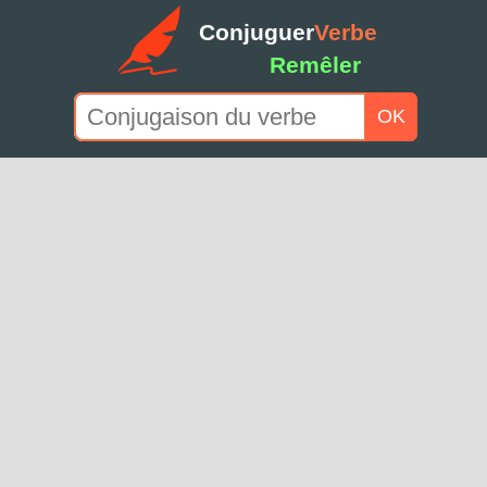
Conjuguer
Verbe
Remêler
OK