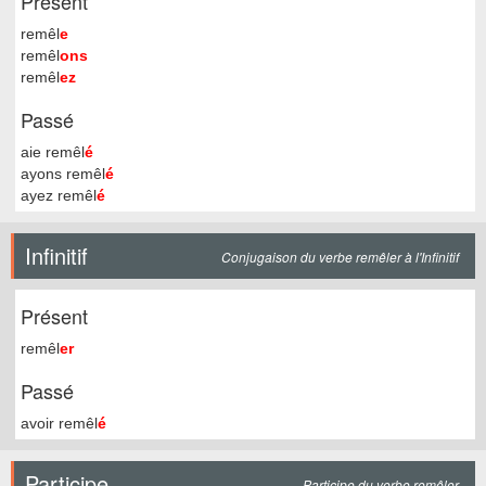
Présent
remêl
e
remêl
ons
remêl
ez
Passé
aie remêl
é
ayons remêl
é
ayez remêl
é
Infinitif
Conjugaison du verbe remêler à l'Infinitif
Présent
remêl
er
Passé
avoir remêl
é
Participe
Participe du verbe remêler