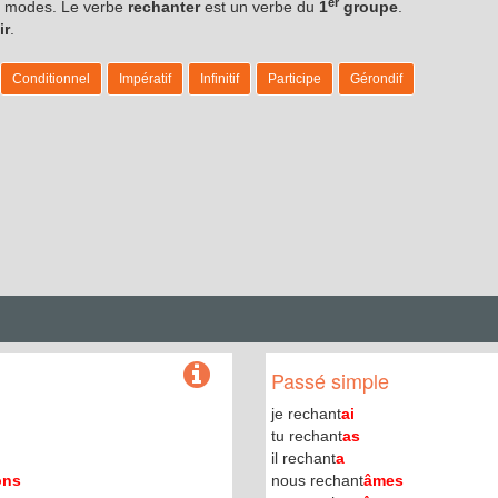
er
es modes. Le verbe
rechanter
est un verbe du
1
groupe
.
ir
.
Conditionnel
Impératif
Infinitif
Participe
Gérondif
Passé simple
je rechant
ai
tu rechant
as
il rechant
a
ons
nous rechant
âmes