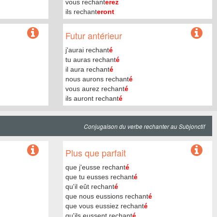
vous rechant
erez
ils rechant
eront
Futur antérieur
j'aurai rechant
é
tu auras rechant
é
il aura rechant
é
nous aurons rechant
é
vous aurez rechant
é
ils auront rechant
é
Conjugaison du verbe rechanter au Subjonctif
Plus que parfait
que j'eusse rechant
é
que tu eusses rechant
é
qu'il eût rechant
é
que nous eussions rechant
é
que vous eussiez rechant
é
qu'ils eussent rechant
é