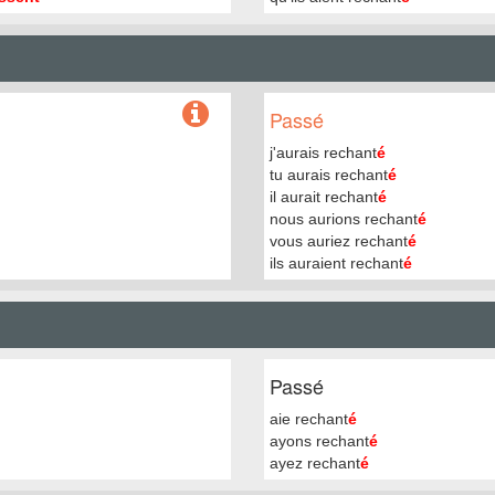
Passé
j'aurais rechant
é
tu aurais rechant
é
il aurait rechant
é
nous aurions rechant
é
vous auriez rechant
é
ils auraient rechant
é
Passé
aie rechant
é
ayons rechant
é
ayez rechant
é