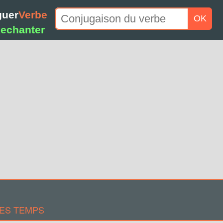
guer
Verbe
OK
echanter
LES TEMPS