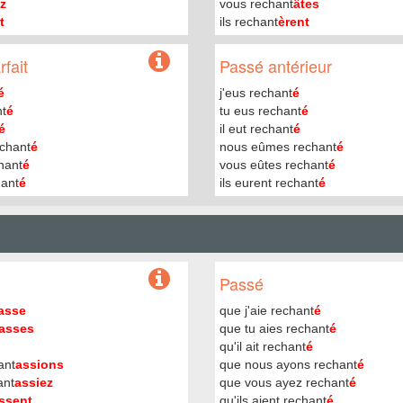
ez
vous rechant
âtes
t
ils rechant
èrent
fait
Passé antérieur
é
j'eus rechant
é
nt
é
tu eus rechant
é
é
il eut rechant
é
chant
é
nous eûmes rechant
é
hant
é
vous eûtes rechant
é
hant
é
ils eurent rechant
é
Passé
asse
que j'aie rechant
é
asses
que tu aies rechant
é
qu'il ait rechant
é
ant
assions
que nous ayons rechant
é
ant
assiez
que vous ayez rechant
é
ssent
qu'ils aient rechant
é