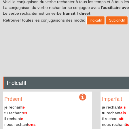
Voici la conjugaison du verbe rechanter à tous les temps et à tous l
La conjugaison du verbe rechanter se conjugue avec
l'auxiliaire avo
Le verbe rechanter est un verbe
transitif direct
.
Retrouver toutes les conjugaisons des mode:
Indicatif
Subjonctif
Indicatif
Présent
Imparfait
je rechant
e
je rechant
ais
tu rechant
es
tu rechant
ais
il rechant
e
il rechant
ait
nous rechant
ons
nous rechant
i