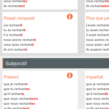
vous rechant
ez
vous rechant
i
ils rechant
ent
ils rechant
aien
Passé composé
Plus que par
j'ai rechant
é
j'avais rechant
tu as rechant
é
tu avais recha
il a rechant
é
il avait rechant
nous avons rechant
é
nous avions re
vous avez rechant
é
vous aviez rec
ils ont rechant
é
ils avaient rec
Subjonctif
Présent
Imparfait
que je rechant
e
que je rechant
que tu rechant
es
que tu rechant
qu'il rechant
e
qu'il rechant
ât
que nous rechant
ions
que nous rech
que vous rechant
iez
que vous rech
qu'ils rechant
ent
qu'ils rechant
a