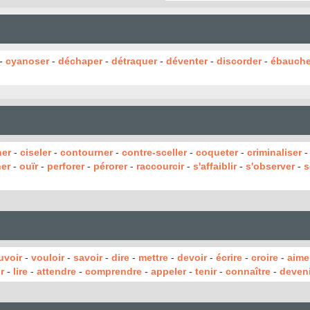
-
cyanoser
-
déchaper
-
détraquer
-
déventer
-
discorder
-
ébauche
ner
-
ciseler
-
contourner
-
contre-sceller
-
coqueter
-
criminaliser
her
-
ouïr
-
perforer
-
pérorer
-
raccourcir
-
s'affaiblir
-
s'observer
-
s
uvoir
-
vouloir
-
savoir
-
dire
-
mettre
-
devoir
-
écrire
-
croire
-
aime
r
-
lire
-
attendre
-
comprendre
-
appeler
-
tenir
-
connaître
-
deveni