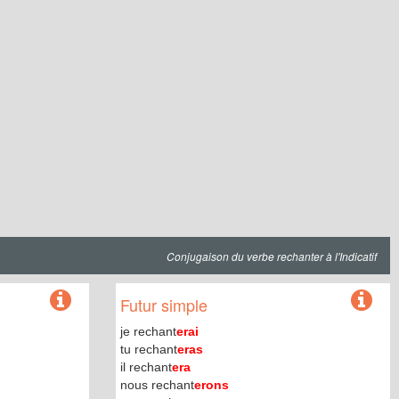
Conjugaison du verbe rechanter à l'Indicatif
Futur simple
je rechant
erai
tu rechant
eras
il rechant
era
nous rechant
erons