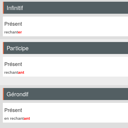
Infinitif
Présent
rechant
er
Participe
Présent
rechant
ant
Gérondif
Présent
en rechant
ant