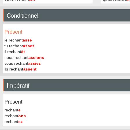
Conditionnel
Présent
je rechant
asse
tu rechant
asses
il rechant
ât
nous rechant
assions
vous rechant
assiez
ils rechant
assent
Impératif
Présent
rechant
e
rechant
ons
rechant
ez