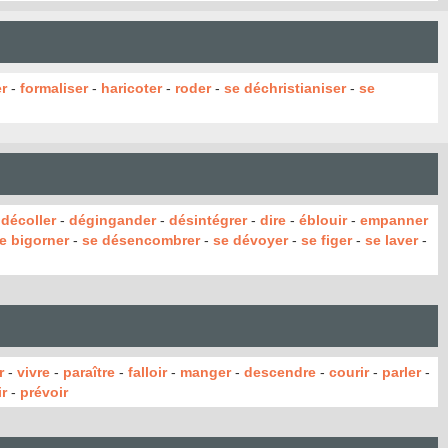
r
-
formaliser
-
haricoter
-
roder
-
se déchristianiser
-
se
-
décoller
-
dégingander
-
désintégrer
-
dire
-
éblouir
-
empanner
e bigorner
-
se désencombrer
-
se dévoyer
-
se figer
-
se laver
-
r
-
vivre
-
paraître
-
falloir
-
manger
-
descendre
-
courir
-
parler
-
r
-
prévoir