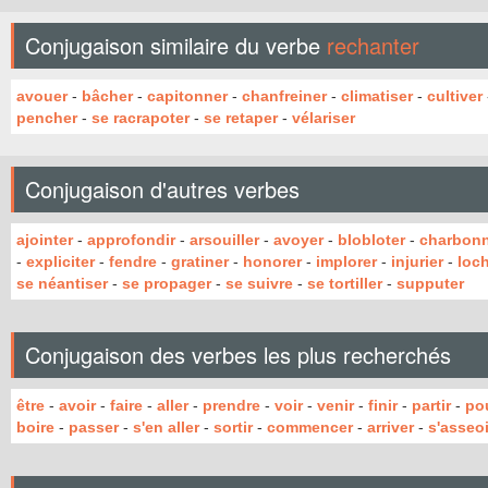
Conjugaison similaire du verbe
rechanter
avouer
-
bâcher
-
capitonner
-
chanfreiner
-
climatiser
-
cultiver
pencher
-
se racrapoter
-
se retaper
-
vélariser
Conjugaison d'autres verbes
ajointer
-
approfondir
-
arsouiller
-
avoyer
-
blobloter
-
charbon
-
expliciter
-
fendre
-
gratiner
-
honorer
-
implorer
-
injurier
-
loc
se néantiser
-
se propager
-
se suivre
-
se tortiller
-
supputer
Conjugaison des verbes les plus recherchés
être
-
avoir
-
faire
-
aller
-
prendre
-
voir
-
venir
-
finir
-
partir
-
po
boire
-
passer
-
s'en aller
-
sortir
-
commencer
-
arriver
-
s'asseoi