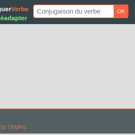
guer
Verbe
OK
éadapter
ES TEMPS