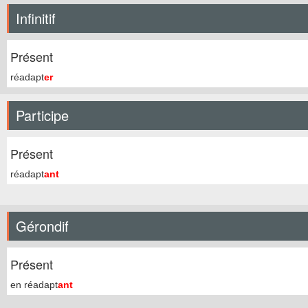
Infinitif
Présent
réadapt
er
Participe
Présent
réadapt
ant
Gérondif
Présent
en réadapt
ant