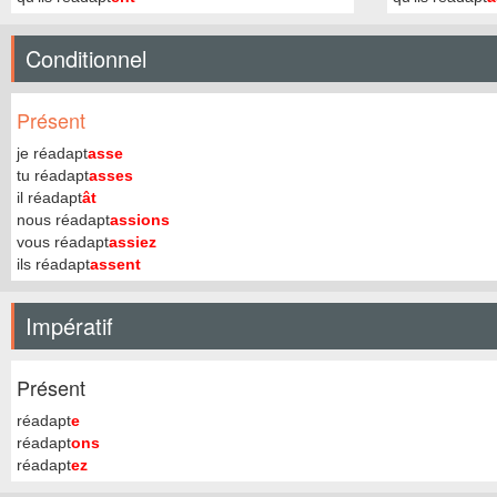
Conditionnel
Présent
je réadapt
asse
tu réadapt
asses
il réadapt
ât
nous réadapt
assions
vous réadapt
assiez
ils réadapt
assent
Impératif
Présent
réadapt
e
réadapt
ons
réadapt
ez