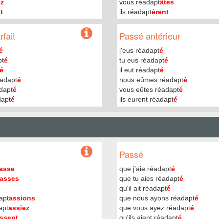
ez
vous réadapt
âtes
t
ils réadapt
èrent
fait
Passé antérieur
é
j'eus réadapt
é
pt
é
tu eus réadapt
é
é
il eut réadapt
é
éadapt
é
nous eûmes réadapt
é
dapt
é
vous eûtes réadapt
é
dapt
é
ils eurent réadapt
é
Passé
asse
que j'aie réadapt
é
asses
que tu aies réadapt
é
qu'il ait réadapt
é
apt
assions
que nous ayons réadapt
é
apt
assiez
que vous ayez réadapt
é
ssent
qu'ils aient réadapt
é