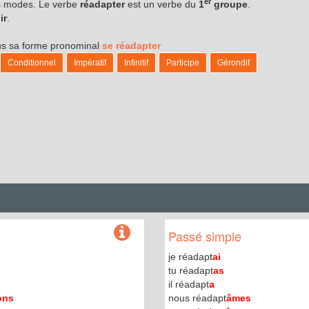
er
les modes. Le verbe
réadapter
est un verbe du
1
groupe
.
ir
.
ous sa forme pronominal
se réadapter
Conditionnel
Impératif
Infinitif
Participe
Gérondif
Passé simple
je réadapt
ai
tu réadapt
as
il réadapt
a
ons
nous réadapt
âmes