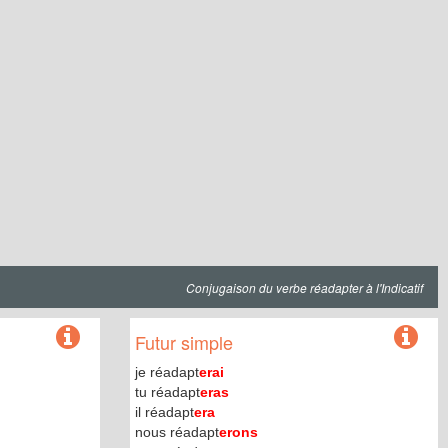
Conjugaison du verbe réadapter à l'Indicatif
Futur simple
je réadapt
erai
tu réadapt
eras
il réadapt
era
nous réadapt
erons