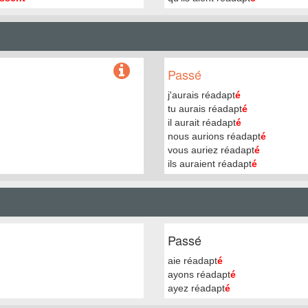
Passé
j'aurais réadapt
é
tu aurais réadapt
é
il aurait réadapt
é
nous aurions réadapt
é
vous auriez réadapt
é
ils auraient réadapt
é
Passé
aie réadapt
é
ayons réadapt
é
ayez réadapt
é