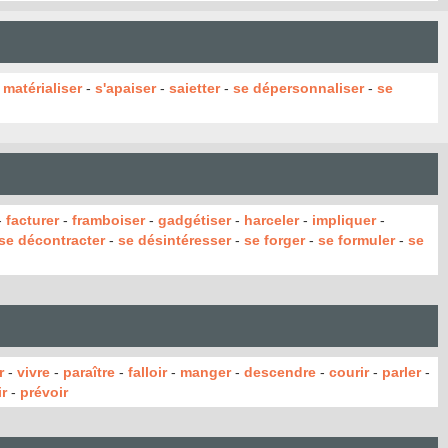
-
matérialiser
-
s'apaiser
-
saietter
-
se dépersonnaliser
-
se
-
facturer
-
framboiser
-
gadgétiser
-
harceler
-
impliquer
-
se décontracter
-
se désintéresser
-
se forger
-
se formuler
-
se
r
-
vivre
-
paraître
-
falloir
-
manger
-
descendre
-
courir
-
parler
-
r
-
prévoir