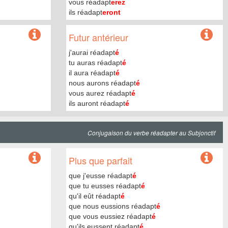
vous réadapt
erez
ils réadapt
eront
Futur antérieur
j'aurai réadapt
é
tu auras réadapt
é
il aura réadapt
é
nous aurons réadapt
é
vous aurez réadapt
é
ils auront réadapt
é
Conjugaison du verbe réadapter au Subjonctif
Plus que parfait
que j'eusse réadapt
é
que tu eusses réadapt
é
qu'il eût réadapt
é
que nous eussions réadapt
é
que vous eussiez réadapt
é
qu'ils eussent réadapt
é