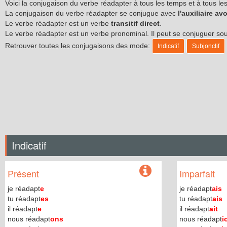
Voici la conjugaison du verbe réadapter à tous les temps et à tous 
La conjugaison du verbe réadapter se conjugue avec
l'auxiliaire avo
Le verbe réadapter est un verbe
transitif direct
.
Le verbe réadapter est un verbe pronominal. Il peut se conjuguer s
Retrouver toutes les conjugaisons des mode:
Indicatif
Subjonctif
Indicatif
Présent
Imparfait
je réadapt
e
je réadapt
ais
tu réadapt
es
tu réadapt
ais
il réadapt
e
il réadapt
ait
nous réadapt
ons
nous réadapt
i