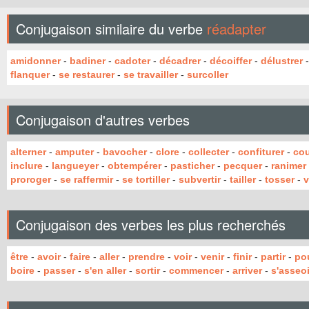
Conjugaison similaire du verbe
réadapter
amidonner
-
badiner
-
cadoter
-
décadrer
-
décoiffer
-
délustrer
flanquer
-
se restaurer
-
se travailler
-
surcoller
Conjugaison d'autres verbes
alterner
-
amputer
-
bavocher
-
clore
-
collecter
-
confiturer
-
co
inclure
-
langueyer
-
obtempérer
-
pasticher
-
pecquer
-
ranimer
proroger
-
se raffermir
-
se tortiller
-
subvertir
-
tailler
-
tosser
-
v
Conjugaison des verbes les plus recherchés
être
-
avoir
-
faire
-
aller
-
prendre
-
voir
-
venir
-
finir
-
partir
-
po
boire
-
passer
-
s'en aller
-
sortir
-
commencer
-
arriver
-
s'asseoi