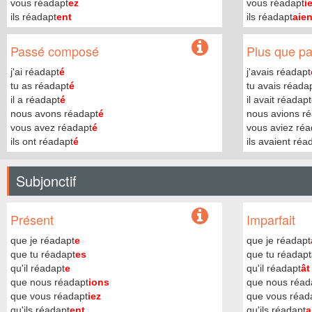
vous réadapt
ez
vous réadapt
i
ils réadapt
ent
ils réadapt
aien
Passé composé
Plus que par
j'ai réadapt
é
j'avais réadapt
tu as réadapt
é
tu avais réada
il a réadapt
é
il avait réadapt
nous avons réadapt
é
nous avions r
vous avez réadapt
é
vous aviez réa
ils ont réadapt
é
ils avaient réa
Subjonctif
Présent
Imparfait
que je réadapt
e
que je réadapt
que tu réadapt
es
que tu réadapt
qu'il réadapt
e
qu'il réadapt
ât
que nous réadapt
ions
que nous réad
que vous réadapt
iez
que vous réad
qu'ils réadapt
ent
qu'ils réadapt
a