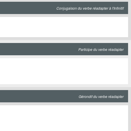
Conjugaison du verbe réadapter à l'Infinitif
Participe du verbe réadapter
Gérondif du verbe réadapter