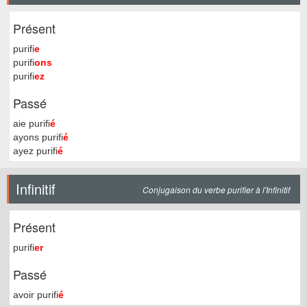
Présent
purifi
e
purifi
ons
purifi
ez
Passé
aie purifi
é
ayons purifi
é
ayez purifi
é
Infinitif
Conjugaison du verbe purifier à l'Infinitif
Présent
purifi
er
Passé
avoir purifi
é