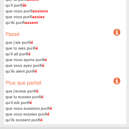
qu'il purifi
ât
que nous purifi
assions
que vous purifi
assiez
qu'ils purifi
assent
Passé
que j'aie purifi
é
que tu aies purifi
é
qu'il ait purifi
é
que nous ayons purifi
é
que vous ayez purifi
é
qu'ils aient purifi
é
Plus que parfait
que j'eusse purifi
é
que tu eusses purifi
é
qu'il eût purifi
é
que nous eussions purifi
é
que vous eussiez purifi
é
qu'ils eussent purifi
é