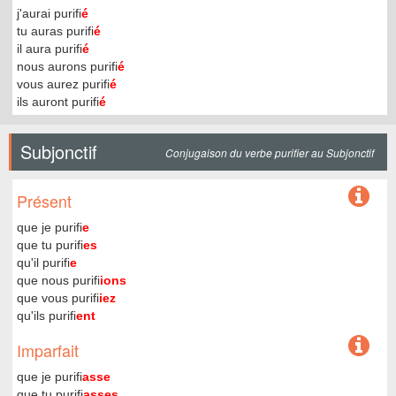
j'aurai purifi
é
tu auras purifi
é
il aura purifi
é
nous aurons purifi
é
vous aurez purifi
é
ils auront purifi
é
Subjonctif
Conjugaison du verbe purifier au Subjonctif
Présent
que je purifi
e
que tu purifi
es
qu'il purifi
e
que nous purifi
ions
que vous purifi
iez
qu'ils purifi
ent
Imparfait
que je purifi
asse
que tu purifi
asses