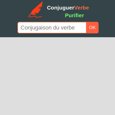
Conjuguer
Verbe
Purifier
OK