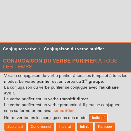
Conjuguer verbe
Conjugaison du verbe purifier
À TOUS
CONJUGAISON DU VERBE PURIFIER
LES TEMPS
Voici la conjugaison du verbe purifier à tous les temps et à tous les
er
modes. Le verbe
purifier
est un verbe du
1
groupe
.
La conjugaison du verbe purifier se conjugue avec
l'auxiliaire
avoir
.
Le verbe purifier est un verbe
transitif direct
.
Le verbe purifier est un verbe pronominal. Il peut se conjuguer
sous sa forme pronominal
se purifier
Retrouver toutes les conjugaisons des mode:
Indicatif
Subjonctif
Conditionnel
Impératif
Infinitif
Participe