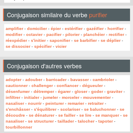
Conjugaison similaire du verbe
purifier
amplifier
-
domicilier
-
épier
-
estérifier
-
gazéifier
-
horrifier
-
modifier
-
octavier
-
pacifier
-
pilorier
-
planchéier
-
rectifier
-
réexpédier
-
s'initier
-
saponifier
-
se barbifier
-
se déplier
-
se dissocier
-
spécifier
-
vicier
Conjugaison d'autres verbes
adopter
-
adouber
-
barricader
-
bavasser
-
cambrioler
-
cautionner
-
challenger
-
confiancer
-
dégueuler
-
désenfumer
-
détremper
-
égarer
-
gloser
-
goder
-
graviter
-
infiltrer
-
initialer
-
jumeler
-
morceler
-
mouvementer
-
nasaliser
-
nourrir
-
peinturer
-
remarier
-
retraiter
-
s'enchâsser
-
s'équilibrer
-
scolariser
-
se baluchonner
-
se
découdre
-
se dénaturer
-
se failler
-
se lire
-
se manquer
-
se
nasaliser
-
se structurer
-
taillader
-
talocher
-
tapoter
-
tourbillonner