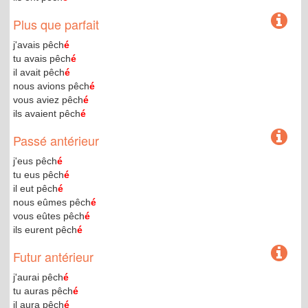
Plus que parfait
j'avais pêch
é
tu avais pêch
é
il avait pêch
é
nous avions pêch
é
vous aviez pêch
é
ils avaient pêch
é
Passé antérieur
j'eus pêch
é
tu eus pêch
é
il eut pêch
é
nous eûmes pêch
é
vous eûtes pêch
é
ils eurent pêch
é
Futur antérieur
j'aurai pêch
é
tu auras pêch
é
il aura pêch
é