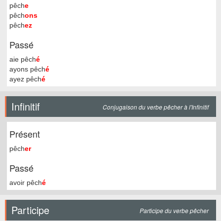
pêch
e
pêch
ons
pêch
ez
Passé
aie pêch
é
ayons pêch
é
ayez pêch
é
Infinitif
Conjugaison du verbe pêcher à l'Infinitif
Présent
pêch
er
Passé
avoir pêch
é
Participe
Participe du verbe pêcher