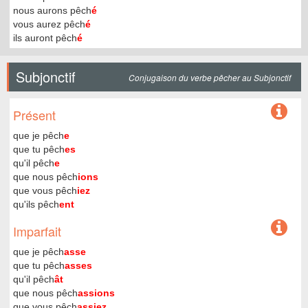
nous aurons pêch
é
vous aurez pêch
é
ils auront pêch
é
Subjonctif
Conjugaison du verbe pêcher au Subjonctif
Présent
que je pêch
e
que tu pêch
es
qu'il pêch
e
que nous pêch
ions
que vous pêch
iez
qu'ils pêch
ent
Imparfait
que je pêch
asse
que tu pêch
asses
qu'il pêch
ât
que nous pêch
assions
que vous pêch
assiez