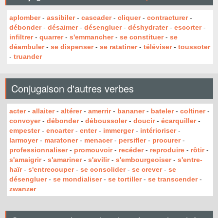
aplomber
-
assibiler
-
cascader
-
cliquer
-
contracturer
-
débonder
-
désaimer
-
désengluer
-
déshydrater
-
escorter
-
infiltrer
-
quarrer
-
s'emmancher
-
se constituer
-
se
déambuler
-
se dispenser
-
se ratatiner
-
téléviser
-
toussoter
-
truander
Conjugaison d'autres verbes
acter
-
allaiter
-
altérer
-
amerrir
-
bananer
-
bateler
-
coltiner
-
convoyer
-
débonder
-
déboussoler
-
doucir
-
écarquiller
-
empester
-
encarter
-
enter
-
immerger
-
intérioriser
-
larmoyer
-
maratoner
-
menacer
-
persifler
-
procurer
-
professionnaliser
-
promouvoir
-
recéder
-
reproduire
-
rôtir
-
s'amaigrir
-
s'amariner
-
s'avilir
-
s'embourgeoiser
-
s'entre-
haïr
-
s'entrecouper
-
se consolider
-
se crever
-
se
désengluer
-
se mondialiser
-
se tortiller
-
se transcender
-
zwanzer