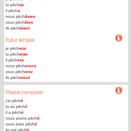
tu pêch
as
il pêch
a
nous pêch
âmes
vous pêch
âtes
ils pêch
èrent
Futur simple
je pêch
erai
tu pêch
eras
il pêch
era
nous pêch
erons
vous pêch
erez
ils pêch
eront
Passé composé
j'ai pêch
é
tu as pêch
é
il a pêch
é
nous avons pêch
é
vous avez pêch
é
ils ont pêch
é