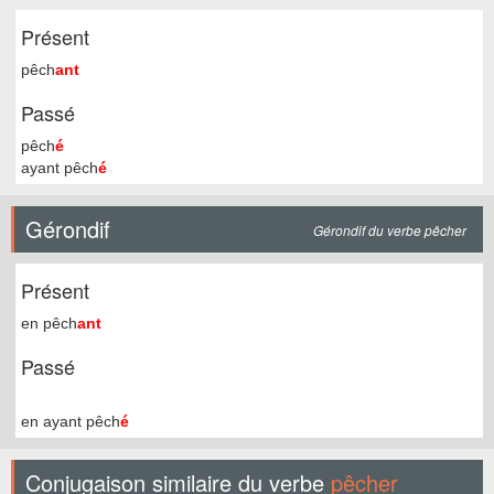
Présent
pêch
ant
Passé
pêch
é
ayant pêch
é
Gérondif
Gérondif du verbe pêcher
Présent
en pêch
ant
Passé
en ayant pêch
é
Conjugaison similaire du verbe
pêcher