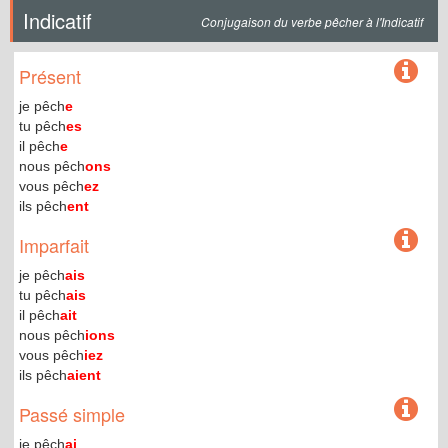
Indicatif
Conjugaison du verbe pêcher à l'Indicatif
Présent
je pêch
e
tu pêch
es
il pêch
e
nous pêch
ons
vous pêch
ez
ils pêch
ent
Imparfait
je pêch
ais
tu pêch
ais
il pêch
ait
nous pêch
ions
vous pêch
iez
ils pêch
aient
Passé simple
je pêch
ai