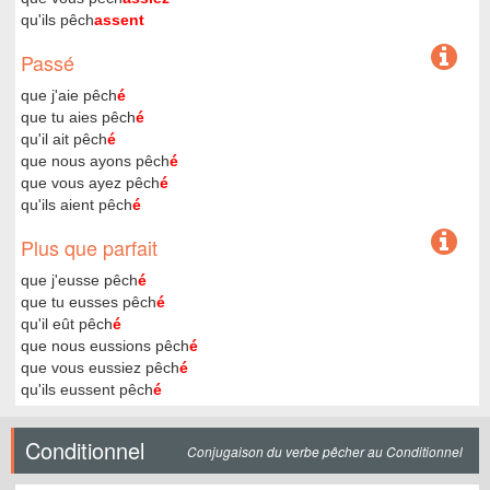
qu'ils pêch
assent
Passé
que j'aie pêch
é
que tu aies pêch
é
qu'il ait pêch
é
que nous ayons pêch
é
que vous ayez pêch
é
qu'ils aient pêch
é
Plus que parfait
que j'eusse pêch
é
que tu eusses pêch
é
qu'il eût pêch
é
que nous eussions pêch
é
que vous eussiez pêch
é
qu'ils eussent pêch
é
Conditionnel
Conjugaison du verbe pêcher au Conditionnel