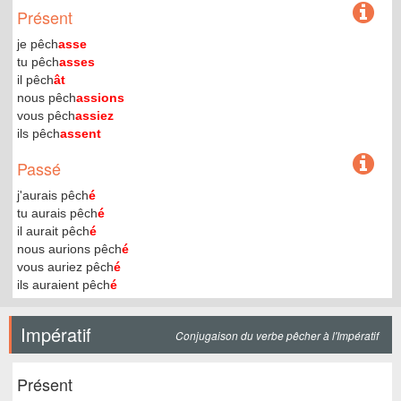
Présent
je pêch
asse
tu pêch
asses
il pêch
ât
nous pêch
assions
vous pêch
assiez
ils pêch
assent
Passé
j'aurais pêch
é
tu aurais pêch
é
il aurait pêch
é
nous aurions pêch
é
vous auriez pêch
é
ils auraient pêch
é
Impératif
Conjugaison du verbe pêcher à l'Impératif
Présent