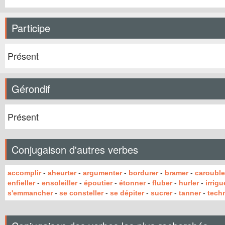
Participe
Présent
Gérondif
Présent
Conjugaison d'autres verbes
accomplir
-
aheurter
-
argumenter
-
bordurer
-
bramer
-
carouble
enfieller
-
ensoleiller
-
époutier
-
étonner
-
fluber
-
hurler
-
irrigu
s'emmancher
-
se consteller
-
se dépiter
-
sucrer
-
tanner
-
tech