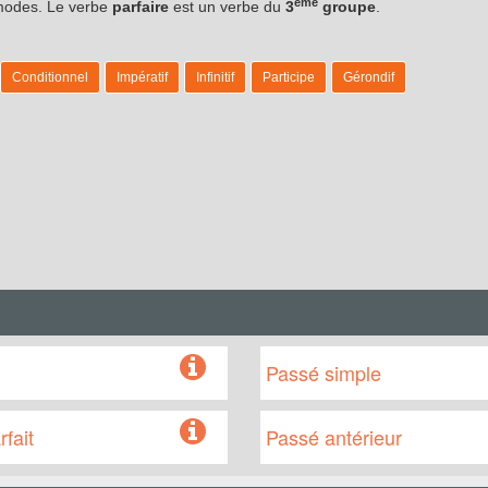
ème
s modes. Le verbe
parfaire
est un verbe du
3
groupe
.
.
Conditionnel
Impératif
Infinitif
Participe
Gérondif
Passé simple
fait
Passé antérieur