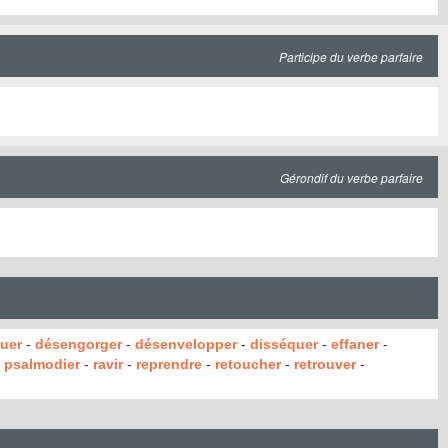
Participe du verbe parfaire
Gérondif du verbe parfaire
quer
-
désengorger
-
désenvelopper
-
disséquer
-
effaner
-
-
psalmodier
-
ravir
-
reprendre
-
retoucher
-
retrouver
-