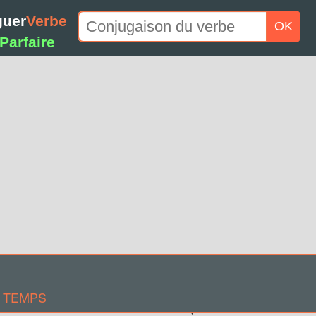
guer
Verbe
OK
Parfaire
 TEMPS