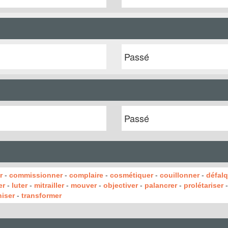
Passé
Passé
r
-
commissionner
-
complaire
-
cosmétiquer
-
couillonner
-
défal
er
-
luter
-
mitrailler
-
mouver
-
objectiver
-
palancrer
-
prolétariser
niser
-
transformer