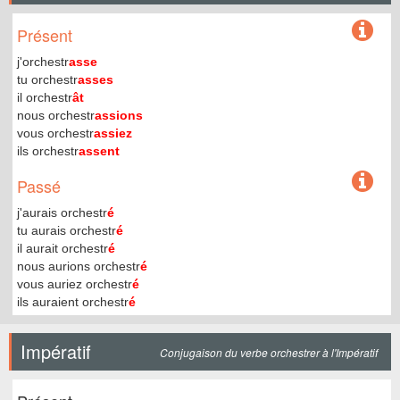
Présent
j'orchestr
asse
tu orchestr
asses
il orchestr
ât
nous orchestr
assions
vous orchestr
assiez
ils orchestr
assent
Passé
j'aurais orchestr
é
tu aurais orchestr
é
il aurait orchestr
é
nous aurions orchestr
é
vous auriez orchestr
é
ils auraient orchestr
é
Impératif
Conjugaison du verbe orchestrer à l'Impératif