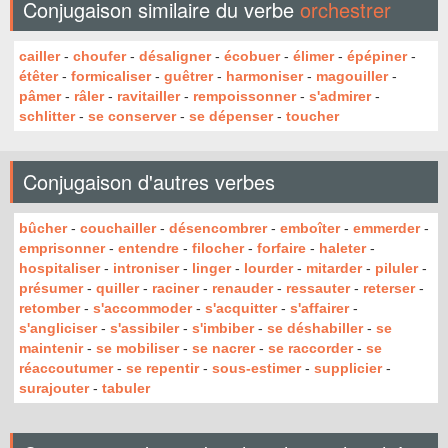
Conjugaison similaire du verbe
orchestrer
cailler
-
choufer
-
désaligner
-
écobuer
-
élimer
-
épépiner
-
étêter
-
formicaliser
-
guêtrer
-
harmoniser
-
magouiller
-
pâmer
-
râler
-
ravitailler
-
rempoissonner
-
s'admirer
-
schlitter
-
se conserver
-
se dépenser
-
toucher
Conjugaison d'autres verbes
bûcher
-
couchailler
-
désencombrer
-
emboîter
-
emmerder
-
emprisonner
-
entendre
-
filocher
-
forfaire
-
haleter
-
hospitaliser
-
introniser
-
linger
-
lourder
-
mitarder
-
piluler
-
présumer
-
quiller
-
raciner
-
renauder
-
ressauter
-
reterser
-
retomber
-
s'accommoder
-
s'acquitter
-
s'affairer
-
s'angliciser
-
s'assibiler
-
s'imbiber
-
se déshabiller
-
se
maintenir
-
se mobiliser
-
se nacrer
-
se raccorder
-
se
réaccoutumer
-
se repentir
-
sous-estimer
-
supplicier
-
surajouter
-
tabuler