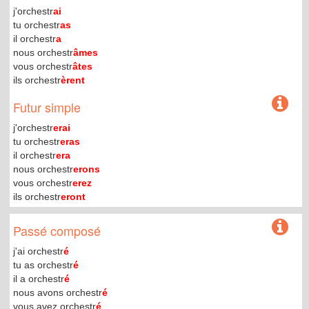
j'orchestr
ai
tu orchestr
as
il orchestr
a
nous orchestr
âmes
vous orchestr
âtes
ils orchestr
èrent
Futur simple
j'orchestr
erai
tu orchestr
eras
il orchestr
era
nous orchestr
erons
vous orchestr
erez
ils orchestr
eront
Passé composé
j'ai orchestr
é
tu as orchestr
é
il a orchestr
é
nous avons orchestr
é
vous avez orchestr
é