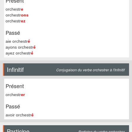
Présent
orchestr
e
orchestr
ons
orchestr
ez
Passé
aie orchestr
é
ayons orchestr
é
ayez orchestr
é
Infinitif
Conjugaison du verbe orchestrer à l'Infinitif
Présent
orchestr
er
Passé
avoir orchestr
é
Participe
Participe du verbe orchestrer