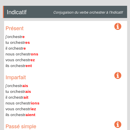
Indicatif
Conjugaison du verbe orchestrer à l'Indicatif
Présent
j'orchestr
e
tu orchestr
es
il orchestr
e
nous orchestr
ons
vous orchestr
ez
ils orchestr
ent
Imparfait
j'orchestr
ais
tu orchestr
ais
il orchestr
ait
nous orchestr
ions
vous orchestr
iez
ils orchestr
aient
Passé simple