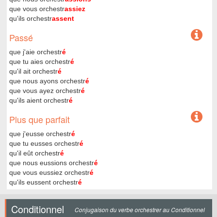
que vous orchestr
assiez
qu'ils orchestr
assent
Passé
que j'aie orchestr
é
que tu aies orchestr
é
qu'il ait orchestr
é
que nous ayons orchestr
é
que vous ayez orchestr
é
qu'ils aient orchestr
é
Plus que parfait
que j'eusse orchestr
é
que tu eusses orchestr
é
qu'il eût orchestr
é
que nous eussions orchestr
é
que vous eussiez orchestr
é
qu'ils eussent orchestr
é
Conditionnel
Conjugaison du verbe orchestrer au Conditionnel