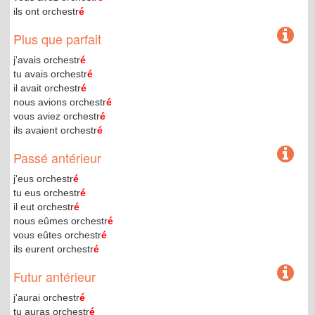
ils ont orchestr
é
Plus que parfait
j'avais orchestr
é
tu avais orchestr
é
il avait orchestr
é
nous avions orchestr
é
vous aviez orchestr
é
ils avaient orchestr
é
Passé antérieur
j'eus orchestr
é
tu eus orchestr
é
il eut orchestr
é
nous eûmes orchestr
é
vous eûtes orchestr
é
ils eurent orchestr
é
Futur antérieur
j'aurai orchestr
é
tu auras orchestr
é