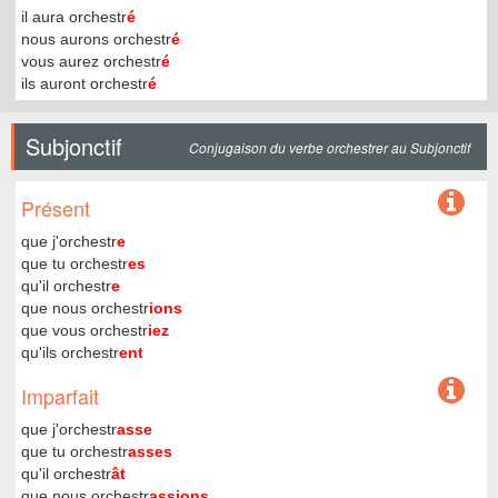
il aura orchestr
é
nous aurons orchestr
é
vous aurez orchestr
é
ils auront orchestr
é
Subjonctif
Conjugaison du verbe orchestrer au Subjonctif
Présent
que j'orchestr
e
que tu orchestr
es
qu'il orchestr
e
que nous orchestr
ions
que vous orchestr
iez
qu'ils orchestr
ent
Imparfait
que j'orchestr
asse
que tu orchestr
asses
qu'il orchestr
ât
que nous orchestr
assions