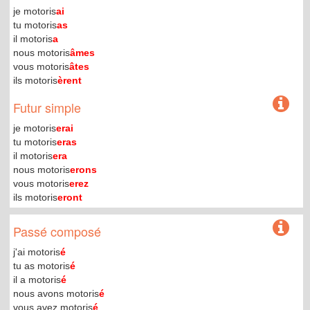
je motoris
ai
tu motoris
as
il motoris
a
nous motoris
âmes
vous motoris
âtes
ils motoris
èrent
Futur simple
je motoris
erai
tu motoris
eras
il motoris
era
nous motoris
erons
vous motoris
erez
ils motoris
eront
Passé composé
j'ai motoris
é
tu as motoris
é
il a motoris
é
nous avons motoris
é
vous avez motoris
é