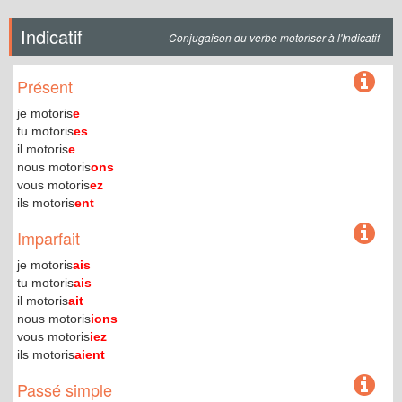
Indicatif
Conjugaison du verbe motoriser à l'Indicatif
Présent
je motoris
e
tu motoris
es
il motoris
e
nous motoris
ons
vous motoris
ez
ils motoris
ent
Imparfait
je motoris
ais
tu motoris
ais
il motoris
ait
nous motoris
ions
vous motoris
iez
ils motoris
aient
Passé simple