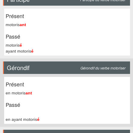
Présent
motoris
ant
Passé
motoris
é
ayant motoris
é
Gérondif
Gérondif du verbe motoriser
Présent
en motoris
ant
Passé
en ayant motoris
é