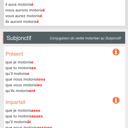
il aura motoris
é
nous aurons motoris
é
vous aurez motoris
é
ils auront motoris
é
Subjonctif
Conjugaison du verbe motoriser au Subjonctif
Présent
que je motoris
e
que tu motoris
es
qu'il motoris
e
que nous motoris
ions
que vous motoris
iez
qu'ils motoris
ent
Imparfait
que je motoris
asse
que tu motoris
asses
qu'il motoris
ât
que nous motoris
assions