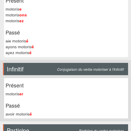
Présent
motoris
e
motoris
ons
motoris
ez
Passé
aie motoris
é
ayons motoris
é
ayez motoris
é
Infinitif
Conjugaison du verbe motoriser à l'Infinitif
Présent
motoris
er
Passé
avoir motoris
é
Participe
Participe du verbe motoriser