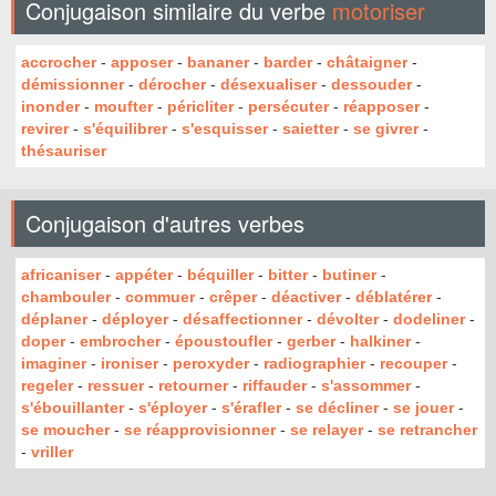
Conjugaison similaire du verbe
motoriser
accrocher
-
apposer
-
bananer
-
barder
-
châtaigner
-
démissionner
-
dérocher
-
désexualiser
-
dessouder
-
inonder
-
moufter
-
péricliter
-
persécuter
-
réapposer
-
revirer
-
s'équilibrer
-
s'esquisser
-
saietter
-
se givrer
-
thésauriser
Conjugaison d'autres verbes
africaniser
-
appéter
-
béquiller
-
bitter
-
butiner
-
chambouler
-
commuer
-
crêper
-
déactiver
-
déblatérer
-
déplaner
-
déployer
-
désaffectionner
-
dévolter
-
dodeliner
-
doper
-
embrocher
-
époustoufler
-
gerber
-
halkiner
-
imaginer
-
ironiser
-
peroxyder
-
radiographier
-
recouper
-
regeler
-
ressuer
-
retourner
-
riffauder
-
s'assommer
-
s'ébouillanter
-
s'éployer
-
s'érafler
-
se décliner
-
se jouer
-
se moucher
-
se réapprovisionner
-
se relayer
-
se retrancher
-
vriller