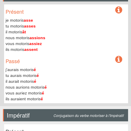
Présent
je motoris
asse
tu motoris
asses
il motoris
ât
nous motoris
assions
vous motoris
assiez
ils motoris
assent
Passé
j'aurais motoris
é
tu aurais motoris
é
il aurait motoris
é
nous aurions motoris
é
vous auriez motoris
é
ils auraient motoris
é
Impératif
Conjugaison du verbe motoriser à l'Impératif