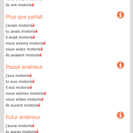
ils ont motoris
é
Plus que parfait
j'avais motoris
é
tu avais motoris
é
il avait motoris
é
nous avions motoris
é
vous aviez motoris
é
ils avaient motoris
é
Passé antérieur
j'eus motoris
é
tu eus motoris
é
il eut motoris
é
nous eûmes motoris
é
vous eûtes motoris
é
ils eurent motoris
é
Futur antérieur
j'aurai motoris
é
tu auras motoris
é