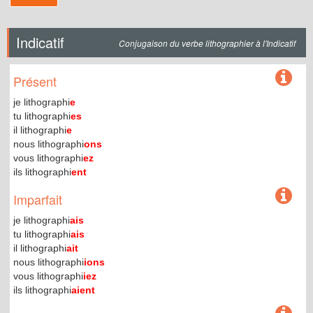
Indicatif
Conjugaison du verbe lithographier à l'Indicatif
Présent
je lithographi
e
tu lithographi
es
il lithographi
e
nous lithographi
ons
vous lithographi
ez
ils lithographi
ent
Imparfait
je lithographi
ais
tu lithographi
ais
il lithographi
ait
nous lithographi
ions
vous lithographi
iez
ils lithographi
aient