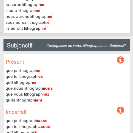
tu auras lithographi
é
il aura lithographi
é
nous aurons lithographi
é
vous aurez lithographi
é
ils auront lithographi
é
Subjonctif
Conjugaison du verbe lithographier au Subjonctif
Présent
que je lithographi
e
que tu lithographi
es
qu'il lithographi
e
que nous lithographi
ions
que vous lithographi
iez
qu'ils lithographi
ent
Imparfait
que je lithographi
asse
que tu lithographi
asses
qu'il lithographi
ât