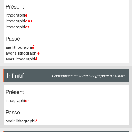
Présent
lithographi
e
lithographi
ons
lithographi
ez
Passé
aie lithographi
é
ayons lithographi
é
ayez lithographi
é
Infinitif
Conjugaison du verbe lithographier à l'Infinitif
Présent
lithographi
er
Passé
avoir lithographi
é