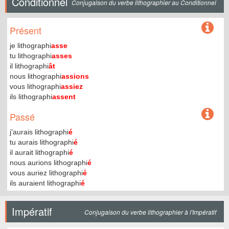
Conditionnel
Conjugaison du verbe lithographier au Conditionnel
Présent
je lithographi
asse
tu lithographi
asses
il lithographi
ât
nous lithographi
assions
vous lithographi
assiez
ils lithographi
assent
Passé
j'aurais lithographi
é
tu aurais lithographi
é
il aurait lithographi
é
nous aurions lithographi
é
vous auriez lithographi
é
ils auraient lithographi
é
Impératif
Conjugaison du verbe lithographier à l'Impératif