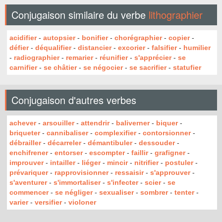
Conjugaison similaire du verbe
lithographier
acidifier
-
autopsier
-
bonifier
-
chorégraphier
-
copier
-
défier
-
déqualifier
-
distancier
-
excorier
-
falsifier
-
humilier
-
radiographier
-
remarier
-
réunifier
-
s'apprécier
-
se
carnifier
-
se châtier
-
se négocier
-
se sacrifier
-
statufier
Conjugaison d'autres verbes
achever
-
arsouiller
-
attendrir
-
baliverner
-
biquer
-
briqueter
-
cannibaliser
-
complexifier
-
contorsionner
-
débrailler
-
décarreler
-
démantibuler
-
dessouder
-
enchifrener
-
entorser
-
escompter
-
faillir
-
grafigner
-
improuver
-
intailler
-
liéger
-
mincir
-
nitrifier
-
postuler
-
prévariquer
-
rapprovisionner
-
ressaisir
-
s'approuver
-
s'aventurer
-
s'immortaliser
-
s'infecter
-
scier
-
se
commencer
-
se négliger
-
sexualiser
-
sombrer
-
tenter
-
varier
-
versifier
-
violoner