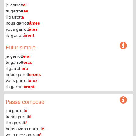
je garrott
ai
tu garrott
as
il garrott
a
nous garrott
âmes
vous garrott
âtes
ils garrott
èrent
Futur simple
je garrott
erai
tu garrott
eras
il garrott
era
nous garrott
erons
vous garrott
erez
ils garrott
eront
Passé composé
j'ai garrott
é
tu as garrott
é
il a garrott
é
nous avons garrott
é
vous avez garrott
é