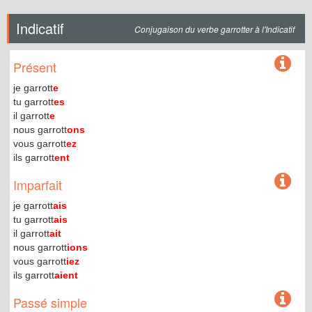
Indicatif
Conjugaison du verbe garrotter à l'Indicatif
Présent
je garrott
e
tu garrott
es
il garrott
e
nous garrott
ons
vous garrott
ez
ils garrott
ent
Imparfait
je garrott
ais
tu garrott
ais
il garrott
ait
nous garrott
ions
vous garrott
iez
ils garrott
aient
Passé simple