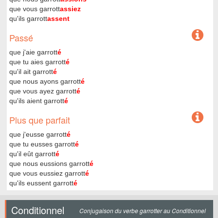
que vous garrott
assiez
qu'ils garrott
assent
Passé
que j'aie garrott
é
que tu aies garrott
é
qu'il ait garrott
é
que nous ayons garrott
é
que vous ayez garrott
é
qu'ils aient garrott
é
Plus que parfait
que j'eusse garrott
é
que tu eusses garrott
é
qu'il eût garrott
é
que nous eussions garrott
é
que vous eussiez garrott
é
qu'ils eussent garrott
é
Conditionnel
Conjugaison du verbe garrotter au Conditionnel