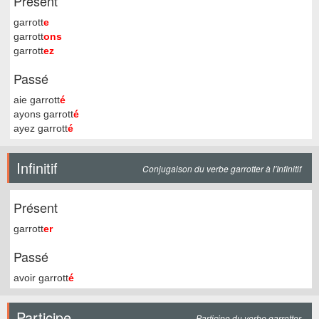
Présent
garrott
e
garrott
ons
garrott
ez
Passé
aie garrott
é
ayons garrott
é
ayez garrott
é
Infinitif
Conjugaison du verbe garrotter à l'Infinitif
Présent
garrott
er
Passé
avoir garrott
é
Participe
Participe du verbe garrotter