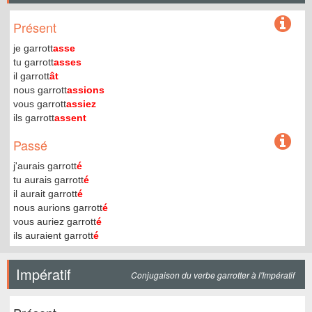
Présent
je garrott
asse
tu garrott
asses
il garrott
ât
nous garrott
assions
vous garrott
assiez
ils garrott
assent
Passé
j'aurais garrott
é
tu aurais garrott
é
il aurait garrott
é
nous aurions garrott
é
vous auriez garrott
é
ils auraient garrott
é
Impératif
Conjugaison du verbe garrotter à l'Impératif