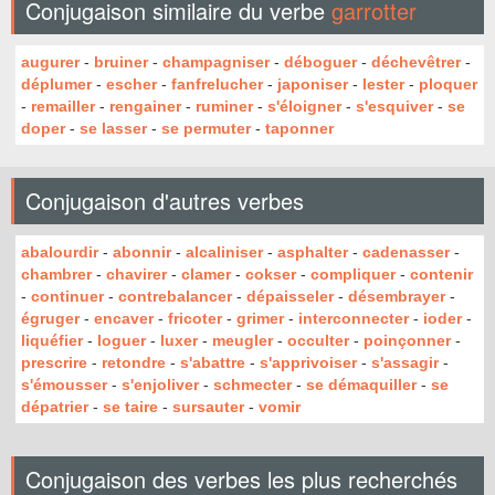
Conjugaison similaire du verbe
garrotter
augurer
-
bruiner
-
champagniser
-
déboguer
-
déchevêtrer
-
déplumer
-
escher
-
fanfrelucher
-
japoniser
-
lester
-
ploquer
-
remailler
-
rengainer
-
ruminer
-
s'éloigner
-
s'esquiver
-
se
doper
-
se lasser
-
se permuter
-
taponner
Conjugaison d'autres verbes
abalourdir
-
abonnir
-
alcaliniser
-
asphalter
-
cadenasser
-
chambrer
-
chavirer
-
clamer
-
cokser
-
compliquer
-
contenir
-
continuer
-
contrebalancer
-
dépaisseler
-
désembrayer
-
égruger
-
encaver
-
fricoter
-
grimer
-
interconnecter
-
ioder
-
liquéfier
-
loguer
-
luxer
-
meugler
-
occulter
-
poinçonner
-
prescrire
-
retondre
-
s'abattre
-
s'apprivoiser
-
s'assagir
-
s'émousser
-
s'enjoliver
-
schmecter
-
se démaquiller
-
se
dépatrier
-
se taire
-
sursauter
-
vomir
Conjugaison des verbes les plus recherchés