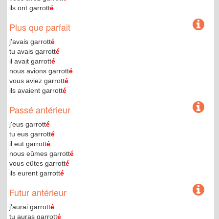
ils ont garrott
é
Plus que parfait
j'avais garrott
é
tu avais garrott
é
il avait garrott
é
nous avions garrott
é
vous aviez garrott
é
ils avaient garrott
é
Passé antérieur
j'eus garrott
é
tu eus garrott
é
il eut garrott
é
nous eûmes garrott
é
vous eûtes garrott
é
ils eurent garrott
é
Futur antérieur
j'aurai garrott
é
tu auras garrott
é