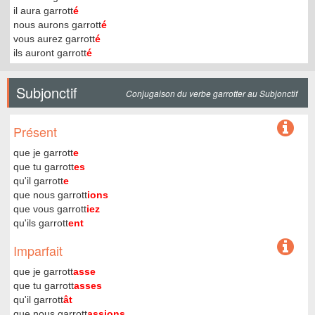
il aura garrott
é
nous aurons garrott
é
vous aurez garrott
é
ils auront garrott
é
Subjonctif
Conjugaison du verbe garrotter au Subjonctif
Présent
que je garrott
e
que tu garrott
es
qu'il garrott
e
que nous garrott
ions
que vous garrott
iez
qu'ils garrott
ent
Imparfait
que je garrott
asse
que tu garrott
asses
qu'il garrott
ât
que nous garrott
assions