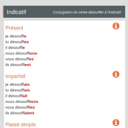
Indicatif
Conjugaison du verbe désouffler à l'Indicatif
Présent
je désouffl
e
tu désouffl
es
il désouffl
e
nous désouffl
ons
vous désouffl
ez
ils désouffl
ent
Imparfait
je désouffl
ais
tu désouffl
ais
il désouffl
ait
nous désouffl
ions
vous désouffl
iez
ils désouffl
aient
Passé simple