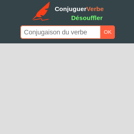
Conjuguer
Verbe
Désouffler
OK