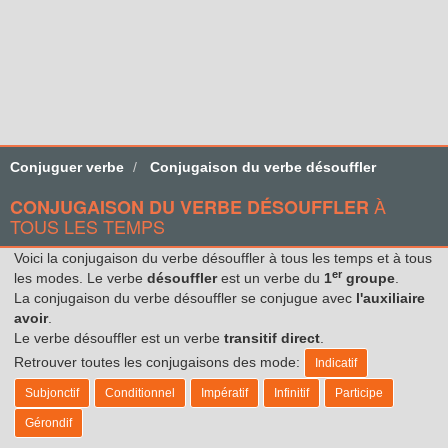
Conjuguer verbe
Conjugaison du verbe désouffler
À
CONJUGAISON DU VERBE DÉSOUFFLER
TOUS LES TEMPS
Voici la conjugaison du verbe désouffler à tous les temps et à tous
er
les modes. Le verbe
désouffler
est un verbe du
1
groupe
.
La conjugaison du verbe désouffler se conjugue avec
l'auxiliaire
avoir
.
Le verbe désouffler est un verbe
transitif direct
.
Retrouver toutes les conjugaisons des mode:
Indicatif
Subjonctif
Conditionnel
Impératif
Infinitif
Participe
Gérondif