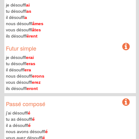
je désouffl
ai
tu désouffl
as
il désouffl
a
nous désouffl
âmes
vous désouffl
âtes
ils désouffl
èrent
Futur simple
je désouffl
erai
tu désouffl
eras
il désouffl
era
nous désouffl
erons
vous désouffl
erez
ils désouffl
eront
Passé composé
j'ai désouffl
é
tu as désouffl
é
il a désouffl
é
nous avons désouffl
é
vous avez désouffl
é