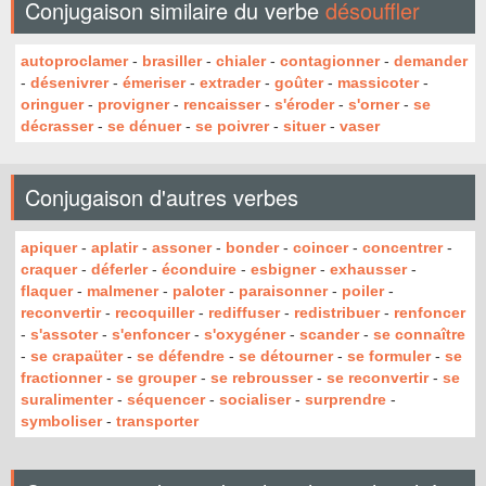
Conjugaison similaire du verbe
désouffler
autoproclamer
-
brasiller
-
chialer
-
contagionner
-
demander
-
désenivrer
-
émeriser
-
extrader
-
goûter
-
massicoter
-
oringuer
-
provigner
-
rencaisser
-
s'éroder
-
s'orner
-
se
décrasser
-
se dénuer
-
se poivrer
-
situer
-
vaser
Conjugaison d'autres verbes
apiquer
-
aplatir
-
assoner
-
bonder
-
coincer
-
concentrer
-
craquer
-
déferler
-
éconduire
-
esbigner
-
exhausser
-
flaquer
-
malmener
-
paloter
-
paraisonner
-
poiler
-
reconvertir
-
recoquiller
-
rediffuser
-
redistribuer
-
renfoncer
-
s'assoter
-
s'enfoncer
-
s'oxygéner
-
scander
-
se connaître
-
se crapaüter
-
se défendre
-
se détourner
-
se formuler
-
se
fractionner
-
se grouper
-
se rebrousser
-
se reconvertir
-
se
suralimenter
-
séquencer
-
socialiser
-
surprendre
-
symboliser
-
transporter