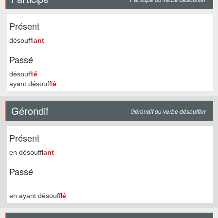
Présent
désouffl
ant
Passé
désouffl
é
ayant désouffl
é
Gérondif
Gérondif du verbe désouffler
Présent
en désouffl
ant
Passé
en ayant désouffl
é