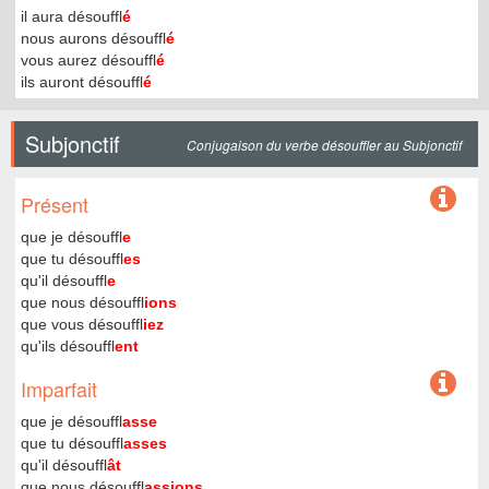
il aura désouffl
é
nous aurons désouffl
é
vous aurez désouffl
é
ils auront désouffl
é
Subjonctif
Conjugaison du verbe désouffler au Subjonctif
Présent
que je désouffl
e
que tu désouffl
es
qu'il désouffl
e
que nous désouffl
ions
que vous désouffl
iez
qu'ils désouffl
ent
Imparfait
que je désouffl
asse
que tu désouffl
asses
qu'il désouffl
ât
que nous désouffl
assions