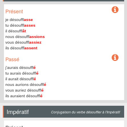
Présent
je désouffl
asse
tu désouffl
asses
il désouffl
ât
nous désouffl
assions
vous désouffl
assiez
ils désouffl
assent
Passé
j'aurais désouffl
é
tu aurais désouffl
é
il aurait désouffl
é
nous aurions désouffl
é
vous auriez désouffl
é
ils auraient désouffl
é
Impératif
Conjugaison du verbe désouffler à l'Impératif