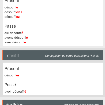
Présent
désouffl
e
désouffl
ons
désouffl
ez
Passé
aie désouffl
é
ayons désouffl
é
ayez désouffl
é
Infinitif
Conjugaison du verbe désouffler à l'Infinitif
Présent
désouffl
er
Passé
avoir désouffl
é
Participe
Participe du verbe désouffler