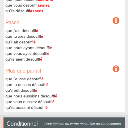
que vous désouffl
assiez
qu'ils désouffl
assent
Passé
que j'aie désouffl
é
que tu aies désouffl
é
qu'il ait désouffl
é
que nous ayons désouffl
é
que vous ayez désouffl
é
qu'ils aient désouffl
é
Plus que parfait
que j'eusse désouffl
é
que tu eusses désouffl
é
qu'il eût désouffl
é
que nous eussions désouffl
é
que vous eussiez désouffl
é
qu'ils eussent désouffl
é
Conditionnel
Conjugaison du verbe désouffler au Conditionnel