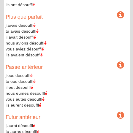
ils ont désouffl
é
Plus que parfait
j'avais désouffl
é
tu avais désouffl
é
il avait désouffl
é
nous avions désouffl
é
vous aviez désouffl
é
ils avaient désouffl
é
Passé antérieur
j'eus désouffl
é
tu eus désouffl
é
il eut désouffl
é
nous eûmes désouffl
é
vous eûtes désouffl
é
ils eurent désouffl
é
Futur antérieur
j'aurai désouffl
é
tu auras désouffl
é