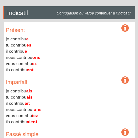
Indicatif
Conjugaison du verbe contribuer à l'Indicatif
Présent
je contribu
e
tu contribu
es
il contribu
e
nous contribu
ons
vous contribu
ez
ils contribu
ent
Imparfait
je contribu
ais
tu contribu
ais
il contribu
ait
nous contribu
ions
vous contribu
iez
ils contribu
aient
Passé simple