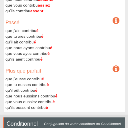
que vous contribu
assiez
qu'ils contribu
assent
Passé
que j'aie contribu
é
que tu aies contribu
é
qu'il ait contribu
é
que nous ayons contribu
é
que vous ayez contribu
é
qu'ils aient contribu
é
Plus que parfait
que j'eusse contribu
é
que tu eusses contribu
é
qu'il eût contribu
é
que nous eussions contribu
é
que vous eussiez contribu
é
qu'ils eussent contribu
é
Conditionnel
Conjugaison du verbe contribuer au Conditionnel