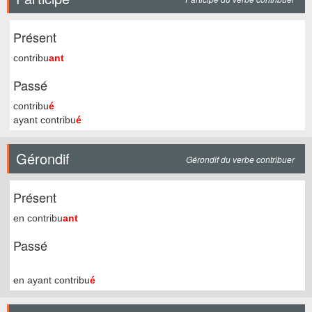
Présent
contribu
ant
Passé
contribu
é
ayant contribu
é
Gérondif
Gérondif du verbe contribuer
Présent
en contribu
ant
Passé
en ayant contribu
é