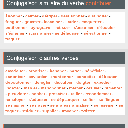
Conjugaison similaire du verbe
contribuer
ânonner
-
calmer
-
défriper
-
déraisonner
-
distinguer
-
fringuer
-
gommer
-
lacaniser
-
liarder
-
moquetter
-
pétitionner
-
pyrograver
-
retisser
-
s'assumer
-
s'écouler
-
s'égrainer
-
scissionner
-
se défausser
-
sélectionner
-
traquer
Conjugaison d'autres verbes
amadouer
-
arboriser
-
bananer
-
barrer
-
bénéficier
-
canoniser
-
caviarder
-
chantonner
-
cohabiter
-
débouter
-
déboutonner
-
dérégler
-
disculper
-
doigter
-
expédier
-
indexer
-
insoler
-
manchonner
-
marner
-
oraliser
-
pimenter
-
pleuvioter
-
pocher
-
prosaïser
-
rallier
-
recondamner
-
remployer
-
s'adosser
-
se déplanquer
-
se fier
-
se flinguer
-
se magner
-
se noyer
-
se professionnaliser
-
se resemer
-
se
toquer
-
striduler
-
supplier
-
tracaner
-
twister