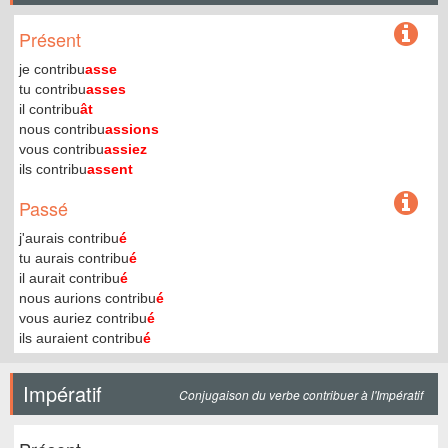
Présent
je contribu
asse
tu contribu
asses
il contribu
ât
nous contribu
assions
vous contribu
assiez
ils contribu
assent
Passé
j'aurais contribu
é
tu aurais contribu
é
il aurait contribu
é
nous aurions contribu
é
vous auriez contribu
é
ils auraient contribu
é
Impératif
Conjugaison du verbe contribuer à l'Impératif