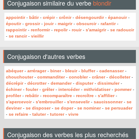
Conjugaison similaire du verbe
blondir
appointir
-
bâtir
-
crépir
-
crônir
-
désengourdir
-
épanouir
-
époutir
-
grossir
-
jouir
-
maigrir
-
obscurcir
-
rafantir
-
rappointir
-
renformir
-
repolir
-
rouir
-
s'amaigrir
-
se radoucir
-
se rancir
-
vieillir
Conjugaison d'autres verbes
abéquer
-
arrérager
-
biner
-
bleuir
-
bluffer
-
cadenasser
-
chouchouter
-
commanditer
-
conobler
-
crâner
-
décolleter
-
décrépir
-
décrotter
-
demander
-
disputer
-
dissimuler
-
échiner
-
fouler
-
grêler
-
intercéder
-
mithridatiser
-
pommer
-
profiler
-
rebâtir
-
recomparaître
-
recroître
-
s'affilier
-
s'apercevoir
-
s'embrouiller
-
s'ensevelir
-
saucissonner
-
se
deviner
-
se disposer
-
se doper
-
se nominer
-
se persuader
-
se refaire
-
taluter
-
tutorer
-
vivre
Conjugaison des verbes les plus recherchés