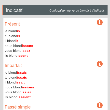
Indicatif
Conjugaison du verbe blondir à l'Indicatif
Présent
je blond
is
tu blond
is
il blond
it
nous blond
issons
vous blond
issez
ils blond
issent
Imparfait
je blond
issais
tu blond
issais
il blond
issait
nous blond
issions
vous blond
issiez
ils blond
issaient
Passé simple