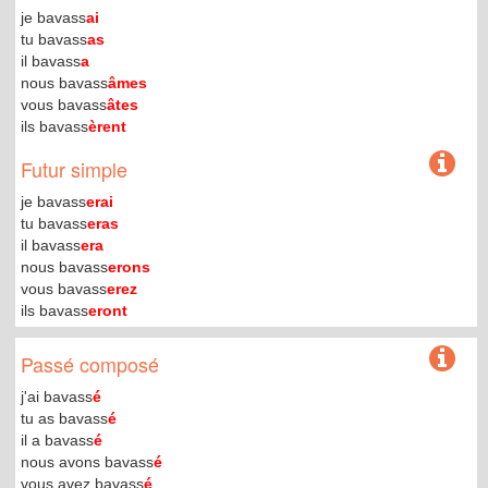
je bavass
ai
tu bavass
as
il bavass
a
nous bavass
âmes
vous bavass
âtes
ils bavass
èrent
Futur simple
je bavass
erai
tu bavass
eras
il bavass
era
nous bavass
erons
vous bavass
erez
ils bavass
eront
Passé composé
j'ai bavass
é
tu as bavass
é
il a bavass
é
nous avons bavass
é
vous avez bavass
é