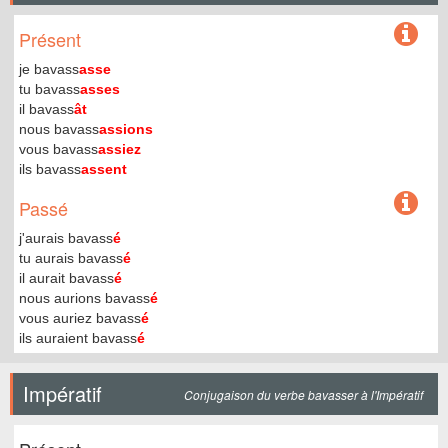
Présent
je bavass
asse
tu bavass
asses
il bavass
ât
nous bavass
assions
vous bavass
assiez
ils bavass
assent
Passé
j'aurais bavass
é
tu aurais bavass
é
il aurait bavass
é
nous aurions bavass
é
vous auriez bavass
é
ils auraient bavass
é
Impératif
Conjugaison du verbe bavasser à l'Impératif