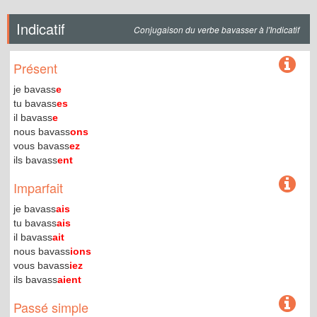
Indicatif
Conjugaison du verbe bavasser à l'Indicatif
Présent
je bavass
e
tu bavass
es
il bavass
e
nous bavass
ons
vous bavass
ez
ils bavass
ent
Imparfait
je bavass
ais
tu bavass
ais
il bavass
ait
nous bavass
ions
vous bavass
iez
ils bavass
aient
Passé simple