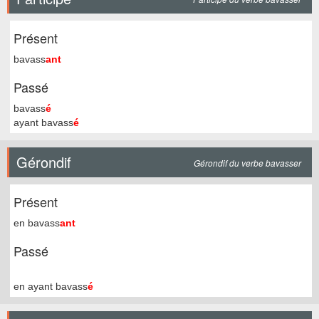
Présent
bavass
ant
Passé
bavass
é
ayant bavass
é
Gérondif
Gérondif du verbe bavasser
Présent
en bavass
ant
Passé
en ayant bavass
é