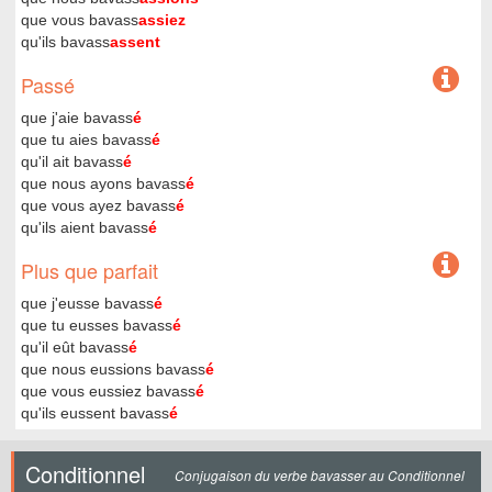
que vous bavass
assiez
qu'ils bavass
assent
Passé
que j'aie bavass
é
que tu aies bavass
é
qu'il ait bavass
é
que nous ayons bavass
é
que vous ayez bavass
é
qu'ils aient bavass
é
Plus que parfait
que j'eusse bavass
é
que tu eusses bavass
é
qu'il eût bavass
é
que nous eussions bavass
é
que vous eussiez bavass
é
qu'ils eussent bavass
é
Conditionnel
Conjugaison du verbe bavasser au Conditionnel