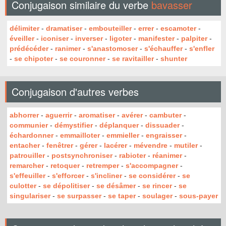
Conjugaison similaire du verbe
bavasser
délimiter
-
dramatiser
-
embouteiller
-
errer
-
escamoter
-
éveiller
-
iconiser
-
inverser
-
ligoter
-
manifester
-
palpiter
-
prédécéder
-
ranimer
-
s'anastomoser
-
s'échauffer
-
s'enfler
-
se chipoter
-
se couronner
-
se ravitailler
-
shunter
Conjugaison d'autres verbes
abhorrer
-
aguerrir
-
aromatiser
-
avérer
-
cambuter
-
communier
-
démystifier
-
déplanquer
-
dissuader
-
échardonner
-
emmailloter
-
emmieller
-
engraisser
-
entacher
-
fenêtrer
-
gérer
-
lacérer
-
mévendre
-
mutiler
-
patrouiller
-
postsynchroniser
-
rabioter
-
réanimer
-
remarcher
-
retoquer
-
retremper
-
s'accompagner
-
s'effeuiller
-
s'efforcer
-
s'incliner
-
se considérer
-
se
culotter
-
se dépolitiser
-
se désâmer
-
se rincer
-
se
singulariser
-
se surpasser
-
se taper
-
soulager
-
sous-payer