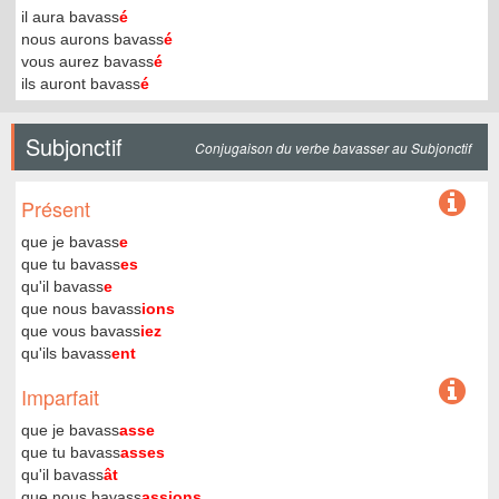
il aura bavass
é
nous aurons bavass
é
vous aurez bavass
é
ils auront bavass
é
Subjonctif
Conjugaison du verbe bavasser au Subjonctif
Présent
que je bavass
e
que tu bavass
es
qu'il bavass
e
que nous bavass
ions
que vous bavass
iez
qu'ils bavass
ent
Imparfait
que je bavass
asse
que tu bavass
asses
qu'il bavass
ât
que nous bavass
assions