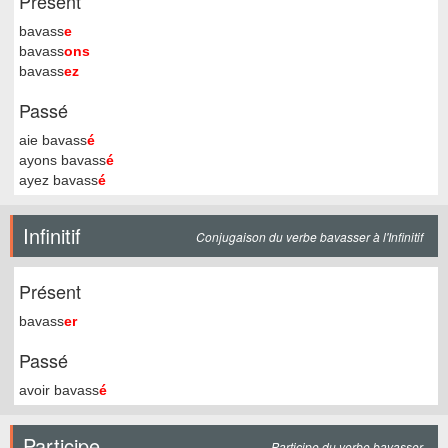
Présent
bavass
e
bavass
ons
bavass
ez
Passé
aie bavass
é
ayons bavass
é
ayez bavass
é
Infinitif
Conjugaison du verbe bavasser à l'Infinitif
Présent
bavass
er
Passé
avoir bavass
é
Participe
Participe du verbe bavasser