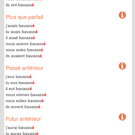
ils ont bavass
é
Plus que parfait
j'avais bavass
é
tu avais bavass
é
il avait bavass
é
nous avions bavass
é
vous aviez bavass
é
ils avaient bavass
é
Passé antérieur
j'eus bavass
é
tu eus bavass
é
il eut bavass
é
nous eûmes bavass
é
vous eûtes bavass
é
ils eurent bavass
é
Futur antérieur
j'aurai bavass
é
tu auras bavass
é