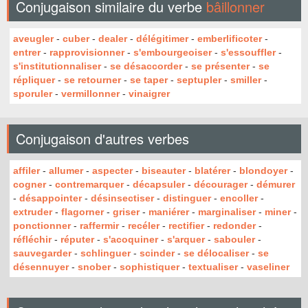
Conjugaison similaire du verbe
bâillonner
aveugler
-
cuber
-
dealer
-
délégitimer
-
emberlificoter
-
entrer
-
rapprovisionner
-
s'embourgeoiser
-
s'essouffler
-
s'institutionnaliser
-
se désaccorder
-
se présenter
-
se
répliquer
-
se retourner
-
se taper
-
septupler
-
smiller
-
sporuler
-
vermillonner
-
vinaigrer
Conjugaison d'autres verbes
affiler
-
allumer
-
aspecter
-
biseauter
-
blatérer
-
blondoyer
-
cogner
-
contremarquer
-
décapsuler
-
décourager
-
démurer
-
désappointer
-
désinsectiser
-
distinguer
-
encoller
-
extruder
-
flagorner
-
griser
-
maniérer
-
marginaliser
-
miner
-
ponctionner
-
raffermir
-
recéler
-
rectifier
-
redonder
-
réfléchir
-
réputer
-
s'acoquiner
-
s'arquer
-
sabouler
-
sauvegarder
-
schlinguer
-
scinder
-
se délocaliser
-
se
désennuyer
-
snober
-
sophistiquer
-
textualiser
-
vaseliner