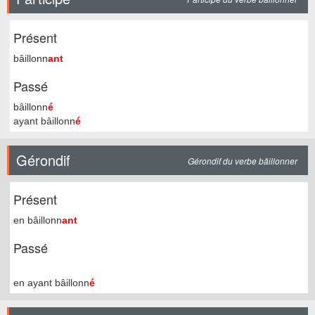
Présent
bâillonn
ant
Passé
bâillonn
é
ayant bâillonn
é
Gérondif
Gérondif du verbe bâillonner
Présent
en bâillonn
ant
Passé
en ayant bâillonn
é