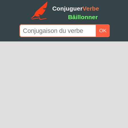
Conjuguer
Verbe
Bâillonner
OK