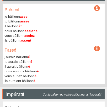
Présent
je bâillonn
asse
tu bâillonn
asses
il bâillonn
ât
nous bâillonn
assions
vous bâillonn
assiez
ils bâillonn
assent
Passé
j'aurais bâillonn
é
tu aurais bâillonn
é
il aurait bâillonn
é
nous aurions bâillonn
é
vous auriez bâillonn
é
ils auraient bâillonn
é
Impératif
Conjugaison du verbe bâillonner à l'Impératif