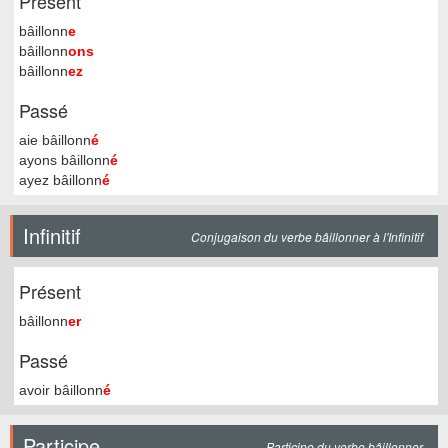
Présent
bâillonn
e
bâillonn
ons
bâillonn
ez
Passé
aie bâillonn
é
ayons bâillonn
é
ayez bâillonn
é
Infinitif
Conjugaison du verbe bâillonner à l'Infinitif
Présent
bâillonn
er
Passé
avoir bâillonn
é
Participe
Participe du verbe bâillonner