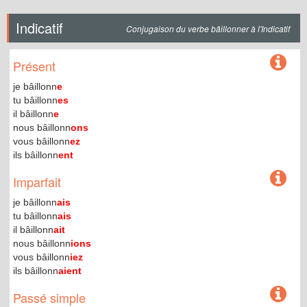
Indicatif
Conjugaison du verbe bâillonner à l'Indicatif
Présent
je bâillonn
e
tu bâillonn
es
il bâillonn
e
nous bâillonn
ons
vous bâillonn
ez
ils bâillonn
ent
Imparfait
je bâillonn
ais
tu bâillonn
ais
il bâillonn
ait
nous bâillonn
ions
vous bâillonn
iez
ils bâillonn
aient
Passé simple