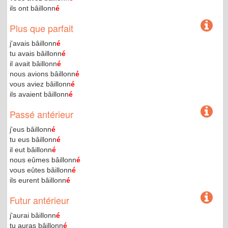
ils ont bâillonn
é
Plus que parfait
j'avais bâillonn
é
tu avais bâillonn
é
il avait bâillonn
é
nous avions bâillonn
é
vous aviez bâillonn
é
ils avaient bâillonn
é
Passé antérieur
j'eus bâillonn
é
tu eus bâillonn
é
il eut bâillonn
é
nous eûmes bâillonn
é
vous eûtes bâillonn
é
ils eurent bâillonn
é
Futur antérieur
j'aurai bâillonn
é
tu auras bâillonn
é