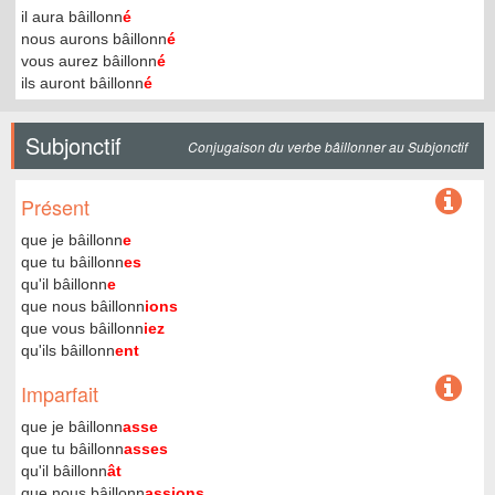
il aura bâillonn
é
nous aurons bâillonn
é
vous aurez bâillonn
é
ils auront bâillonn
é
Subjonctif
Conjugaison du verbe bâillonner au Subjonctif
Présent
que je bâillonn
e
que tu bâillonn
es
qu'il bâillonn
e
que nous bâillonn
ions
que vous bâillonn
iez
qu'ils bâillonn
ent
Imparfait
que je bâillonn
asse
que tu bâillonn
asses
qu'il bâillonn
ât
que nous bâillonn
assions