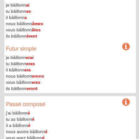
je bâillonn
ai
tu bâillonn
as
il bâillonn
a
nous bâillonn
âmes
vous bâillonn
âtes
ils bâillonn
èrent
Futur simple
je bâillonn
erai
tu bâillonn
eras
il bâillonn
era
nous bâillonn
erons
vous bâillonn
erez
ils bâillonn
eront
Passé composé
j'ai bâillonn
é
tu as bâillonn
é
il a bâillonn
é
nous avons bâillonn
é
vous avez bâillonn
é