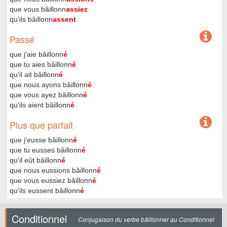
que vous bâillonn
assiez
qu'ils bâillonn
assent
Passé
que j'aie bâillonn
é
que tu aies bâillonn
é
qu'il ait bâillonn
é
que nous ayons bâillonn
é
que vous ayez bâillonn
é
qu'ils aient bâillonn
é
Plus que parfait
que j'eusse bâillonn
é
que tu eusses bâillonn
é
qu'il eût bâillonn
é
que nous eussions bâillonn
é
que vous eussiez bâillonn
é
qu'ils eussent bâillonn
é
Conditionnel
Conjugaison du verbe bâillonner au Conditionnel