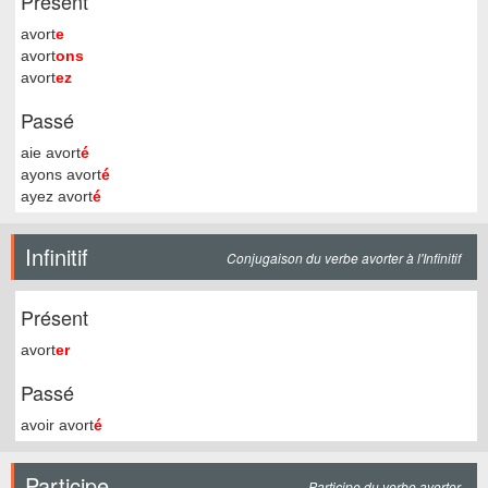
Présent
avort
e
avort
ons
avort
ez
Passé
aie avort
é
ayons avort
é
ayez avort
é
Infinitif
Conjugaison du verbe avorter à l'Infinitif
Présent
avort
er
Passé
avoir avort
é
Participe
Participe du verbe avorter