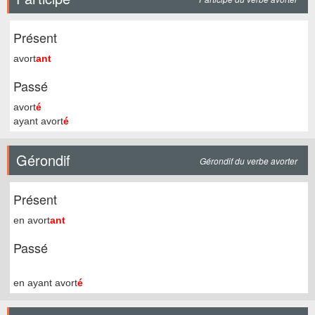
Présent
avort
ant
Passé
avort
é
ayant avort
é
Gérondif
Gérondif du verbe avorter
Présent
en avort
ant
Passé
en ayant avort
é