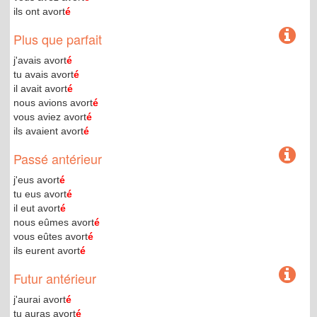
ils ont avort
é
Plus que parfait
j'avais avort
é
tu avais avort
é
il avait avort
é
nous avions avort
é
vous aviez avort
é
ils avaient avort
é
Passé antérieur
j'eus avort
é
tu eus avort
é
il eut avort
é
nous eûmes avort
é
vous eûtes avort
é
ils eurent avort
é
Futur antérieur
j'aurai avort
é
tu auras avort
é