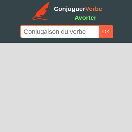
Conjuguer
Verbe
Avorter
OK