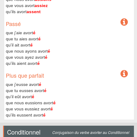
que vous avort
assiez
qu'ils avort
assent
Passé
que j'aie avort
é
que tu aies avort
é
qu'il ait avort
é
que nous ayons avort
é
que vous ayez avort
é
qu'ils aient avort
é
Plus que parfait
que j'eusse avort
é
que tu eusses avort
é
qu'il eût avort
é
que nous eussions avort
é
que vous eussiez avort
é
qu'ils eussent avort
é
Conditionnel
Conjugaison du verbe avorter au Conditionnel