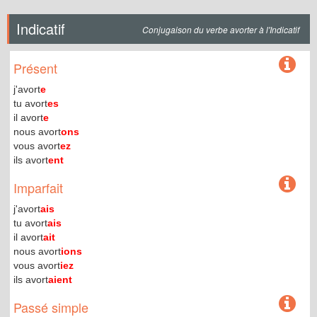
Indicatif
Conjugaison du verbe avorter à l'Indicatif
Présent
j'avort
e
tu avort
es
il avort
e
nous avort
ons
vous avort
ez
ils avort
ent
Imparfait
j'avort
ais
tu avort
ais
il avort
ait
nous avort
ions
vous avort
iez
ils avort
aient
Passé simple