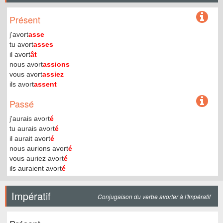
Présent
j'avort
asse
tu avort
asses
il avort
ât
nous avort
assions
vous avort
assiez
ils avort
assent
Passé
j'aurais avort
é
tu aurais avort
é
il aurait avort
é
nous aurions avort
é
vous auriez avort
é
ils auraient avort
é
Impératif
Conjugaison du verbe avorter à l'Impératif