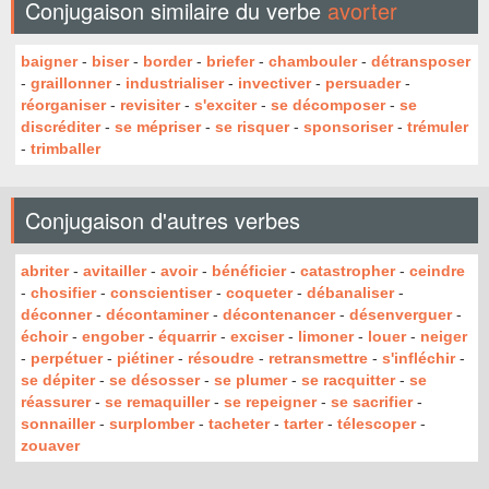
Conjugaison similaire du verbe
avorter
baigner
-
biser
-
border
-
briefer
-
chambouler
-
détransposer
-
graillonner
-
industrialiser
-
invectiver
-
persuader
-
réorganiser
-
revisiter
-
s'exciter
-
se décomposer
-
se
discréditer
-
se mépriser
-
se risquer
-
sponsoriser
-
trémuler
-
trimballer
Conjugaison d'autres verbes
abriter
-
avitailler
-
avoir
-
bénéficier
-
catastropher
-
ceindre
-
chosifier
-
conscientiser
-
coqueter
-
débanaliser
-
déconner
-
décontaminer
-
décontenancer
-
désenverguer
-
échoir
-
engober
-
équarrir
-
exciser
-
limoner
-
louer
-
neiger
-
perpétuer
-
piétiner
-
résoudre
-
retransmettre
-
s'infléchir
-
se dépiter
-
se désosser
-
se plumer
-
se racquitter
-
se
réassurer
-
se remaquiller
-
se repeigner
-
se sacrifier
-
sonnailler
-
surplomber
-
tacheter
-
tarter
-
télescoper
-
zouaver