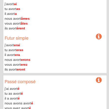
j'avort
ai
tu avort
as
il avort
a
nous avort
âmes
vous avort
âtes
ils avort
èrent
Futur simple
j'avort
erai
tu avort
eras
il avort
era
nous avort
erons
vous avort
erez
ils avort
eront
Passé composé
j'ai avort
é
tu as avort
é
il a avort
é
nous avons avort
é
vous avez avort
é