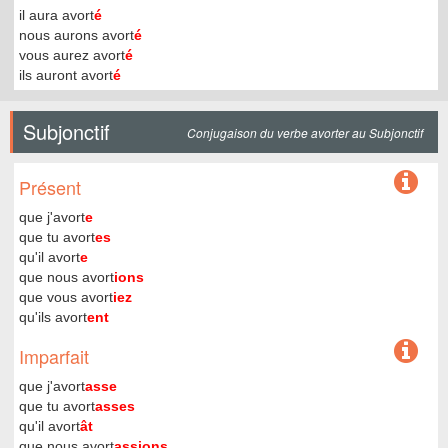
il aura avort
é
nous aurons avort
é
vous aurez avort
é
ils auront avort
é
Subjonctif
Conjugaison du verbe avorter au Subjonctif
Présent
que j'avort
e
que tu avort
es
qu'il avort
e
que nous avort
ions
que vous avort
iez
qu'ils avort
ent
Imparfait
que j'avort
asse
que tu avort
asses
qu'il avort
ât
que nous avort
assions