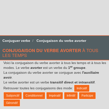
Conjuguer verbe
Conjugaison du verbe avorter
À TOUS
CONJUGAISON DU VERBE AVORTER
LES TEMPS
Voici la conjugaison du verbe avorter à tous les temps et à tous les
er
modes. Le verbe
avorter
est un verbe du
1
groupe
.
La conjugaison du verbe avorter se conjugue avec
l'auxiliaire
avoir
.
Le verbe avorter est un verbe
transitif direct et intransitif
.
Retrouver toutes les conjugaisons des mode:
Indicatif
Subjonctif
Conditionnel
Impératif
Infinitif
Participe
Gérondif