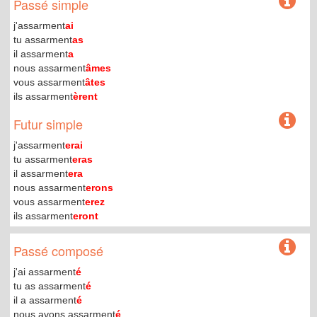
Passé simple
j'assarment
ai
tu assarment
as
il assarment
a
nous assarment
âmes
vous assarment
âtes
ils assarment
èrent
Futur simple
j'assarment
erai
tu assarment
eras
il assarment
era
nous assarment
erons
vous assarment
erez
ils assarment
eront
Passé composé
j'ai assarment
é
tu as assarment
é
il a assarment
é
nous avons assarment
é