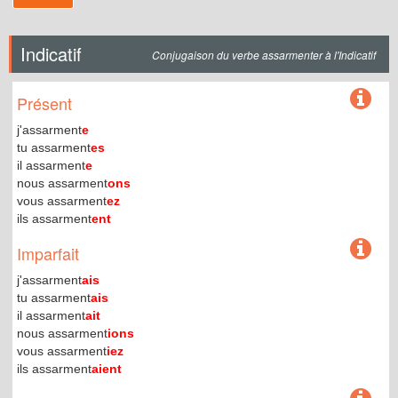
Indicatif
Conjugaison du verbe assarmenter à l'Indicatif
Présent
j'assarment
e
tu assarment
es
il assarment
e
nous assarment
ons
vous assarment
ez
ils assarment
ent
Imparfait
j'assarment
ais
tu assarment
ais
il assarment
ait
nous assarment
ions
vous assarment
iez
ils assarment
aient