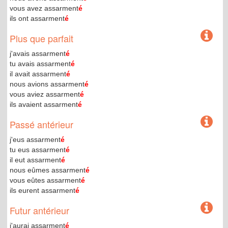
vous avez assarment
é
ils ont assarment
é
Plus que parfait
j'avais assarment
é
tu avais assarment
é
il avait assarment
é
nous avions assarment
é
vous aviez assarment
é
ils avaient assarment
é
Passé antérieur
j'eus assarment
é
tu eus assarment
é
il eut assarment
é
nous eûmes assarment
é
vous eûtes assarment
é
ils eurent assarment
é
Futur antérieur
j'aurai assarment
é