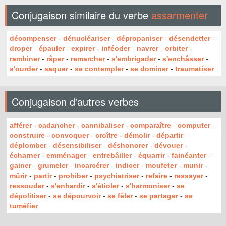
Conjugaison similaire du verbe
assarmenter
décompenser
-
dénucléariser
-
dépropaniser
-
désendetter
-
droper
-
épauler
-
expirer
-
inféoder
-
navrer
-
orbiter
-
rambiner
-
râper
-
remarcher
-
s'embrigader
-
s'enchâsser
-
s'ourder
-
saquer
-
se contempler
-
se dominer
-
traumatiser
Conjugaison d'autres verbes
afférer
-
cadancher
-
cannibaliser
-
comparaître
-
computer
-
construire
-
convoquer
-
croître
-
démolir
-
départir
-
déplomber
-
désensibiliser
-
déshonorer
-
dévouer
-
écharner
-
emménager
-
entrebâiller
-
équarrir
-
fainéanter
-
gainer
-
grumeler
-
incarcérer
-
indicer
-
moufeter
-
munir
-
mûrir
-
partir
-
prohiber
-
psychiatriser
-
refaire
-
ressayer
-
ressouder
-
s'enhardir
-
s'étioler
-
s'harmoniser
-
se
dépolitiser
-
se dépourvoir
-
se fêler
-
se partager
-
se
tuméfier