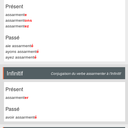
Présent
assarment
e
assarment
ons
assarment
ez
Passé
aie assarment
é
ayons assarment
é
ayez assarment
é
Infinitif
Conjugaison du verbe assarmenter à l'Infinitif
Présent
assarment
er
Passé
avoir assarment
é