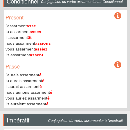
Conditionnel
Conjugaison du verbe assarmenter au Conditionnel
Présent
j'assarment
asse
tu assarment
asses
il assarment
ât
nous assarment
assions
vous assarment
assiez
ils assarment
assent
Passé
j'aurais assarment
é
tu aurais assarment
é
il aurait assarment
é
nous aurions assarment
é
vous auriez assarment
é
ils auraient assarment
é
Impératif
Conjugaison du verbe assarmenter à l'Impératif