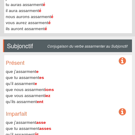
tu auras assarment
é
il aura assarment
é
nous aurons assarment
é
vous aurez assarment
é
ils auront assarment
é
Subjonctif
Conjugaison du verbe assarmenter au Subjonctif
Présent
que j'assarment
e
que tu assarment
es
qu'il assarment
e
que nous assarment
ions
que vous assarment
iez
qu'ils assarment
ent
Imparfait
que j'assarment
asse
que tu assarment
asses
qu'il assarment
ât