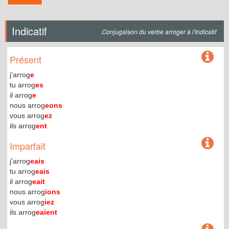
Indicatif
Conjugaison du verbe arroger à l'Indicatif
Présent
j'arrog
e
tu arrog
es
il arrog
e
nous arrog
eons
vous arrog
ez
ils arrog
ent
Imparfait
j'arrog
eais
tu arrog
eais
il arrog
eait
nous arrog
ions
vous arrog
iez
ils arrog
eaient