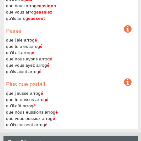
que nous arrog
eassions
que vous arrog
eassiez
qu'ils arrog
eassent
Passé
que j'aie arrog
é
que tu aies arrog
é
qu'il ait arrog
é
que nous ayons arrog
é
que vous ayez arrog
é
qu'ils aient arrog
é
Plus que parfait
que j'eusse arrog
é
que tu eusses arrog
é
qu'il eût arrog
é
que nous eussions arrog
é
que vous eussiez arrog
é
qu'ils eussent arrog
é