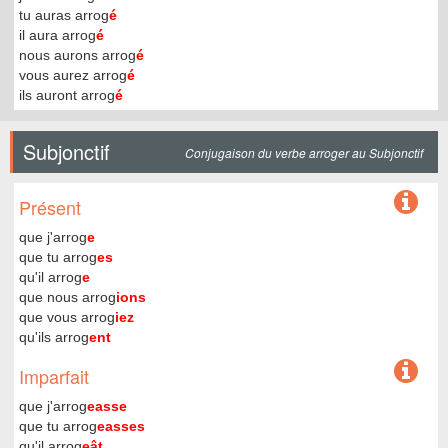
tu auras arrog
é
il aura arrog
é
nous aurons arrog
é
vous aurez arrog
é
ils auront arrog
é
Subjonctif
Conjugaison du verbe arroger au Subjonctif
Présent
que j'arrog
e
que tu arrog
es
qu'il arrog
e
que nous arrog
ions
que vous arrog
iez
qu'ils arrog
ent
Imparfait
que j'arrog
easse
que tu arrog
easses
qu'il arrog
eât