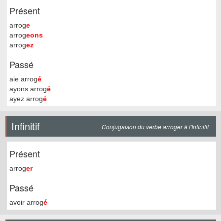
Présent
arrog
e
arrog
eons
arrog
ez
Passé
aie arrog
é
ayons arrog
é
ayez arrog
é
Infinitif
Conjugaison du verbe arroger à l'Infinitif
Présent
arrog
er
Passé
avoir arrog
é