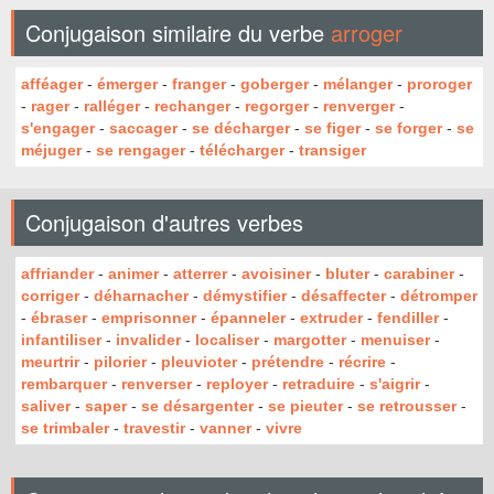
Conjugaison similaire du verbe
arroger
afféager
-
émerger
-
franger
-
goberger
-
mélanger
-
proroger
-
rager
-
ralléger
-
rechanger
-
regorger
-
renverger
-
s'engager
-
saccager
-
se décharger
-
se figer
-
se forger
-
se
méjuger
-
se rengager
-
télécharger
-
transiger
Conjugaison d'autres verbes
affriander
-
animer
-
atterrer
-
avoisiner
-
bluter
-
carabiner
-
corriger
-
déharnacher
-
démystifier
-
désaffecter
-
détromper
-
ébraser
-
emprisonner
-
épanneler
-
extruder
-
fendiller
-
infantiliser
-
invalider
-
localiser
-
margotter
-
menuiser
-
meurtrir
-
pilorier
-
pleuvioter
-
prétendre
-
récrire
-
rembarquer
-
renverser
-
reployer
-
retraduire
-
s'aigrir
-
saliver
-
saper
-
se désargenter
-
se pieuter
-
se retrousser
-
se trimbaler
-
travestir
-
vanner
-
vivre