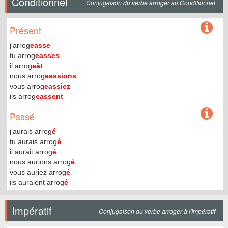
Conditionnel
Conjugaison du verbe arroger au Conditionnel
Présent
j'arrog
easse
tu arrog
easses
il arrog
eât
nous arrog
eassions
vous arrog
eassiez
ils arrog
eassent
Passé
j'aurais arrog
é
tu aurais arrog
é
il aurait arrog
é
nous aurions arrog
é
vous auriez arrog
é
ils auraient arrog
é
Impératif
Conjugaison du verbe arroger à l'Impératif