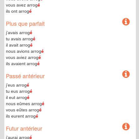
vous avez arrog
é
ils ont arrog
é
Plus que parfait
j'avais arrog
é
tu avais arrog
é
il avait arrog
é
nous avions arrog
é
vous aviez arrog
é
ils avaient arrog
é
Passé antérieur
j'eus arrog
é
tu eus arrog
é
il eut arrog
é
nous eûmes arrog
é
vous eûtes arrog
é
ils eurent arrog
é
Futur antérieur
j'aurai arrog
é