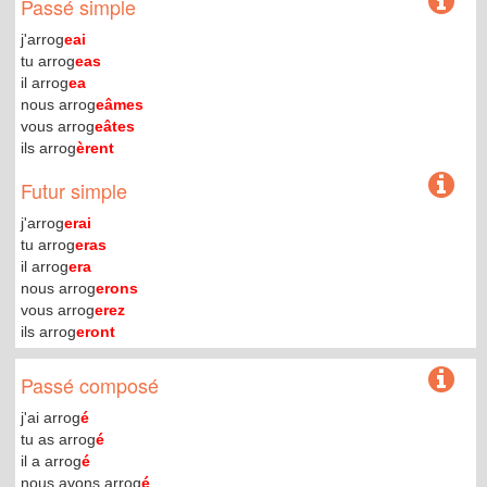
Passé simple
j'arrog
eai
tu arrog
eas
il arrog
ea
nous arrog
eâmes
vous arrog
eâtes
ils arrog
èrent
Futur simple
j'arrog
erai
tu arrog
eras
il arrog
era
nous arrog
erons
vous arrog
erez
ils arrog
eront
Passé composé
j'ai arrog
é
tu as arrog
é
il a arrog
é
nous avons arrog
é