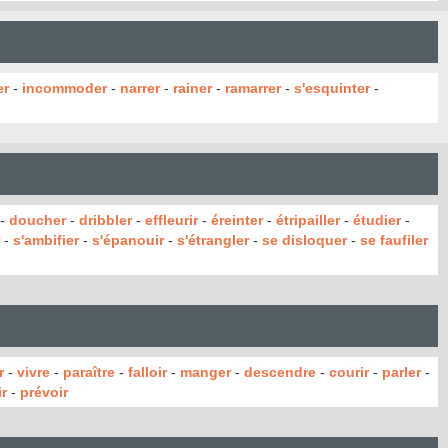
er
-
incommoder
-
narrer
-
rainer
-
ramarrer
-
s'esquinter
-
-
doucher
-
dribbler
-
effleurir
-
éreinter
-
étripailler
-
étudier
-
-
s'ambifier
-
s'épanouir
-
s'étrangler
-
se disloquer
-
se faufiler
r
-
vivre
-
paraître
-
falloir
-
manger
-
descendre
-
courir
-
parler
-
r
-
prévoir