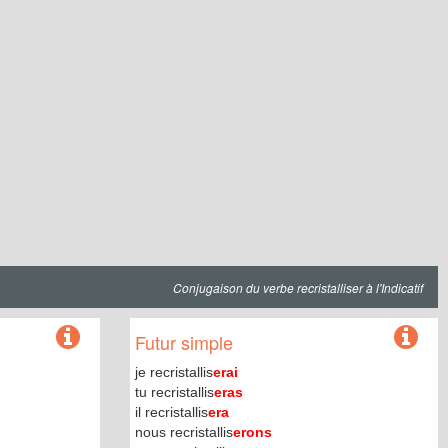
Conjugaison du verbe recristalliser à l'Indicatif
Futur simple
je recristallis
erai
tu recristallis
eras
il recristallis
era
nous recristallis
erons