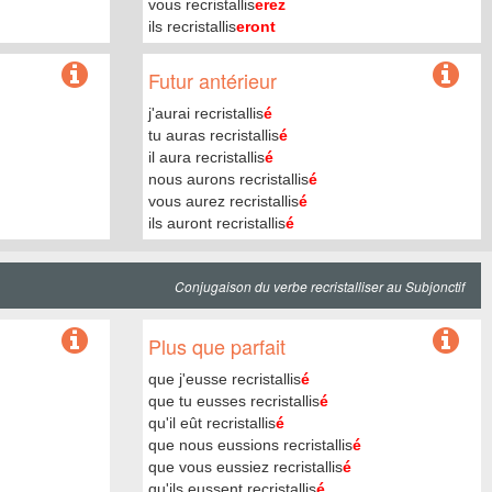
vous recristallis
erez
ils recristallis
eront
Futur antérieur
j'aurai recristallis
é
tu auras recristallis
é
il aura recristallis
é
nous aurons recristallis
é
vous aurez recristallis
é
ils auront recristallis
é
Conjugaison du verbe recristalliser au Subjonctif
Plus que parfait
que j'eusse recristallis
é
que tu eusses recristallis
é
qu'il eût recristallis
é
que nous eussions recristallis
é
que vous eussiez recristallis
é
qu'ils eussent recristallis
é