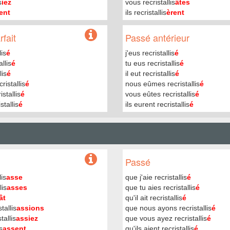
s
iez
vous recristallis
âtes
ent
ils recristallis
èrent
fait
Passé antérieur
lis
é
j'eus recristallis
é
llis
é
tu eus recristallis
é
lis
é
il eut recristallis
é
ristallis
é
nous eûmes recristallis
é
stallis
é
vous eûtes recristallis
é
stallis
é
ils eurent recristallis
é
Passé
lis
asse
que j'aie recristallis
é
lis
asses
que tu aies recristallis
é
ât
qu'il ait recristallis
é
tallis
assions
que nous ayons recristallis
é
tallis
assiez
que vous ayez recristallis
é
s
assent
qu'ils aient recristallis
é