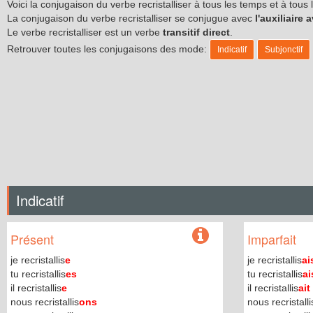
Voici la conjugaison du verbe recristalliser à tous les temps et à tou
La conjugaison du verbe recristalliser se conjugue avec
l'auxiliaire 
Le verbe recristalliser est un verbe
transitif direct
.
Retrouver toutes les conjugaisons des mode:
Indicatif
Subjonctif
Indicatif
Présent
Imparfait
je recristallis
e
je recristallis
ai
tu recristallis
es
tu recristallis
ai
il recristallis
e
il recristallis
ait
nous recristallis
ons
nous recristalli