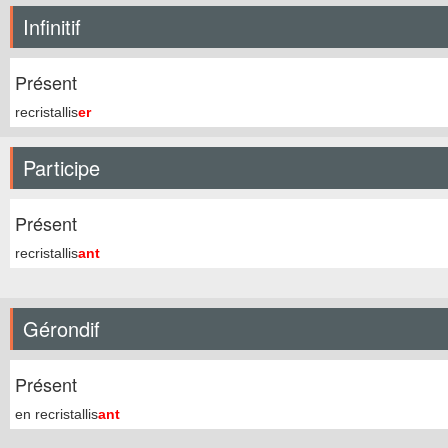
Infinitif
Présent
recristallis
er
Participe
Présent
recristallis
ant
Gérondif
Présent
en recristallis
ant