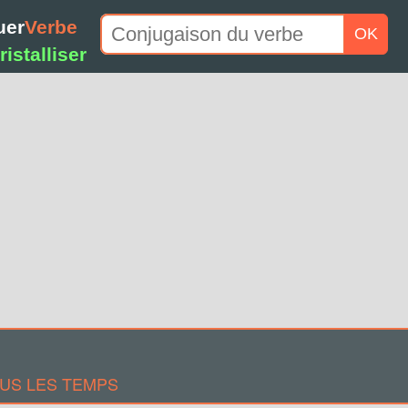
uer
Verbe
OK
istalliser
US LES TEMPS