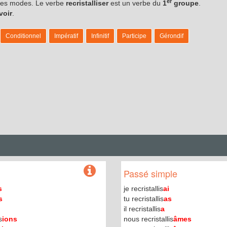
er
s les modes. Le verbe
recristalliser
est un verbe du
1
groupe
.
avoir
.
Conditionnel
Impératif
Infinitif
Participe
Gérondif
Passé simple
s
je recristallis
ai
s
tu recristallis
as
il recristallis
a
s
ions
nous recristallis
âmes