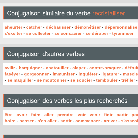
Conjugaison similaire du verbe
recristalliser
aheurter
-
catcher
-
déchausser
-
démonétiser
-
dépersonnalise
s'exciter
-
se collecter
-
se consacrer
-
se dérober
-
tyranniser
Conjugaison d'autres verbes
avilir
-
barguigner
-
chatouiller
-
claper
-
contre-braquer
-
défrui
faséyer
-
gorgeonner
-
immuniser
-
inquiéter
-
ligaturer
-
muscle
-
se maquiller
-
se moutonner
-
se soucier
-
tambouler
-
tréfiler
Conjugaison des verbes les plus recherchés
être
-
avoir
-
faire
-
aller
-
prendre
-
voir
-
venir
-
finir
-
partir
-
po
boire
-
passer
-
s'en aller
-
sortir
-
commencer
-
arriver
-
s'asseoi