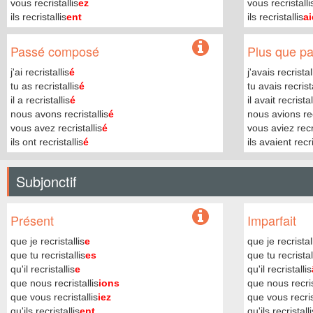
vous recristallis
ez
vous recristalli
ils recristallis
ent
ils recristallis
ai
Passé composé
Plus que par
j'ai recristallis
é
j'avais recristal
tu as recristallis
é
tu avais recrista
il a recristallis
é
il avait recristal
nous avons recristallis
é
nous avions rec
vous avez recristallis
é
vous aviez recri
ils ont recristallis
é
ils avaient recri
Subjonctif
Présent
Imparfait
que je recristallis
e
que je recristal
que tu recristallis
es
que tu recristal
qu'il recristallis
e
qu'il recristallis
que nous recristallis
ions
que nous recris
que vous recristallis
iez
que vous recris
qu'ils recristallis
ent
qu'ils recristalli