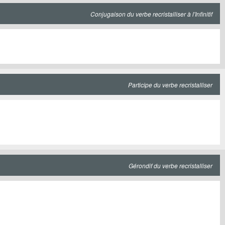
Conjugaison du verbe recristalliser à l'Infinitif
Participe du verbe recristalliser
Gérondif du verbe recristalliser