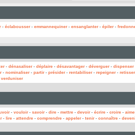
r
-
éclabousser
-
emmannequiner
-
ensanglanter
-
épiler
-
fredonn
ter
-
dénasaliser
-
déplaire
-
désavantager
-
déverguer
-
dispenser
r
-
nominaliser
-
partir
-
présider
-
rentabiliser
-
repeigner
-
retisser
-
verduniser
uvoir
-
vouloir
-
savoir
-
dire
-
mettre
-
devoir
-
écrire
-
croire
-
aime
r
-
lire
-
attendre
-
comprendre
-
appeler
-
tenir
-
connaître
-
deveni