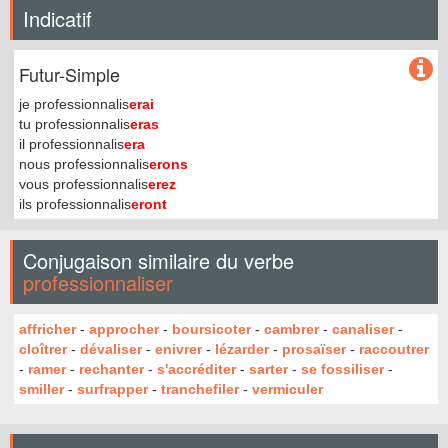
Indicatif
Futur-Simple
je professionnalis
erai
tu professionnalis
eras
il professionnalis
era
nous professionnalis
erons
vous professionnalis
erez
ils professionnalis
eront
Conjugaison similaire du verbe
professionnaliser
affricher
-
approcher
-
boursicoter
-
cambrer
-
canaliser
-
cloîtrer
-
dévaliser
-
enivrer
-
lézarder
-
prosaïser
-
raccoutrer
-
ramer
-
rechanter
-
s'accréditer
-
sarter
-
se fossiliser
-
smiller
-
surfrapper
-
tranchefiler
-
vermiculer