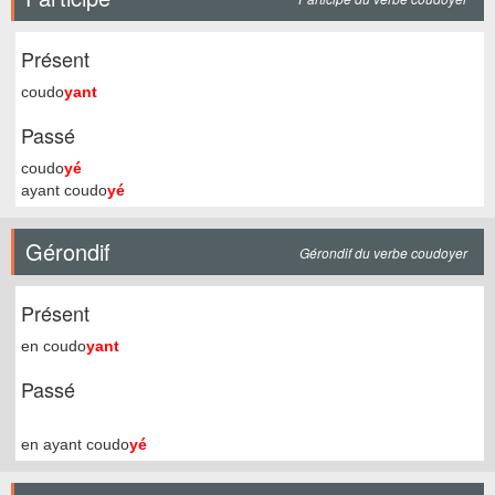
Présent
coudo
yant
Passé
coudo
yé
ayant coudo
yé
Gérondif
Gérondif du verbe coudoyer
Présent
en coudo
yant
Passé
en ayant coudo
yé