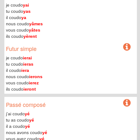
je coudo
yai
tu coudo
yas
il coudo
ya
nous coudo
yâmes
vous coudo
yâtes
ils coudo
yèrent
Futur simple
je coudo
ierai
tu coudo
ieras
il coudo
iera
nous coudo
ierons
vous coudo
ierez
ils coudo
ieront
Passé composé
j'ai coudo
yé
tu as coudo
yé
il a coudo
yé
nous avons coudo
yé
vous avez coudo
yé