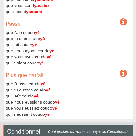
que vous coud
yassiez
qu'ils coud
yassent
Passé
que j'aie coudo
yé
que tu aies coudo
yé
qu'il ait coudo
yé
que nous ayons coudo
yé
que vous ayez coudo
yé
qu'ils aient coudo
yé
Plus que parfait
que j'eusse coudo
yé
que tu eusses coudo
yé
qu'il eût coudo
yé
que nous eussions coudo
yé
que vous eussiez coudo
yé
qu'ils eussent coudo
yé
Conditionnel
Conjugaison du verbe coudoyer au Conditionnel