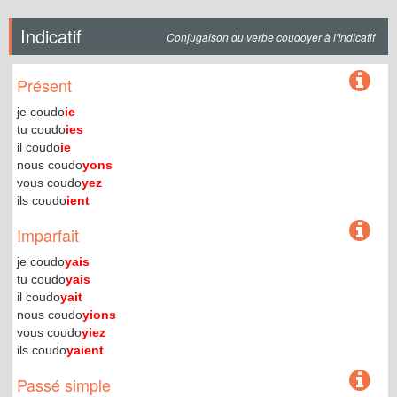
Indicatif
Conjugaison du verbe coudoyer à l'Indicatif
Présent
je coudo
ie
tu coudo
ies
il coudo
ie
nous coudo
yons
vous coudo
yez
ils coudo
ient
Imparfait
je coudo
yais
tu coudo
yais
il coudo
yait
nous coudo
yions
vous coudo
yiez
ils coudo
yaient
Passé simple