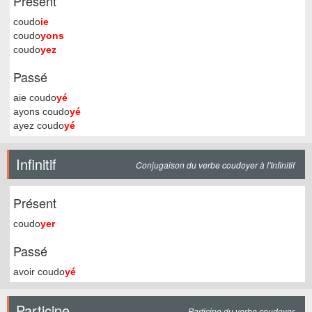
Présent
coudo
ie
coudo
yons
coudo
yez
Passé
aie coudo
yé
ayons coudo
yé
ayez coudo
yé
Infinitif
Conjugaison du verbe coudoyer à l'Infinitif
Présent
coudo
yer
Passé
avoir coudo
yé
Participe
Participe du verbe coudoyer