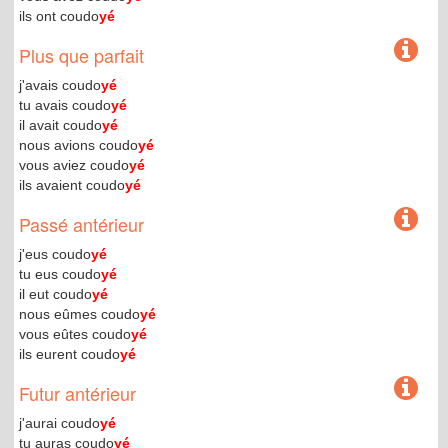
ils ont coudo
yé
Plus que parfait
j'avais coudo
yé
tu avais coudo
yé
il avait coudo
yé
nous avions coudo
yé
vous aviez coudo
yé
ils avaient coudo
yé
Passé antérieur
j'eus coudo
yé
tu eus coudo
yé
il eut coudo
yé
nous eûmes coudo
yé
vous eûtes coudo
yé
ils eurent coudo
yé
Futur antérieur
j'aurai coudo
yé
tu auras coudo
yé