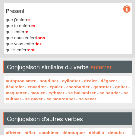
Présent
que j'enferr
e
que tu enferr
es
qu'il enferr
e
que nous enferr
ions
que vous enferr
iez
qu'ils enferr
ent
Conjugaison similaire du verbe
enferrer
autoproclamer
-
boudiner
-
cylindrer
-
dealer
-
dégazer
-
déviroler
-
encadrer
-
épaler
-
escobarder
-
garrotter
-
gober
-
maquetter
-
mouler
-
rythmer
-
se balkaniser
-
se bander
-
se
cultiver
-
se gaver
-
se moutonner
-
se vexer
Conjugaison d'autres verbes
affréter
-
biffer
-
carabiner
-
débouquer
-
défaillir
-
députer
-