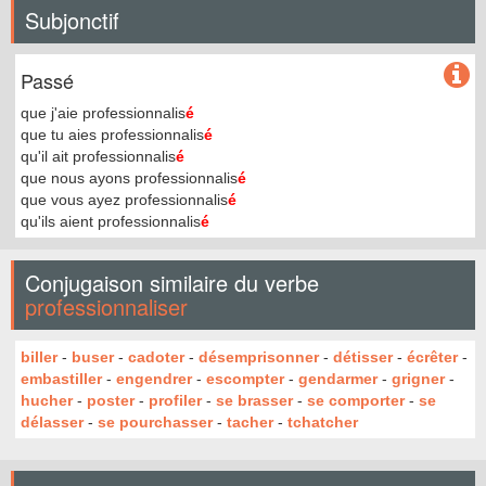
Subjonctif
Passé
que j'aie professionnalis
é
que tu aies professionnalis
é
qu'il ait professionnalis
é
que nous ayons professionnalis
é
que vous ayez professionnalis
é
qu'ils aient professionnalis
é
Conjugaison similaire du verbe
professionnaliser
biller
-
buser
-
cadoter
-
désemprisonner
-
détisser
-
écrêter
-
embastiller
-
engendrer
-
escompter
-
gendarmer
-
grigner
-
hucher
-
poster
-
profiler
-
se brasser
-
se comporter
-
se
délasser
-
se pourchasser
-
tacher
-
tchatcher